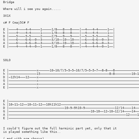
Bridge
Where will i see you again.....
3X1X
c# F Cmaj5C# F
E |————4~———4—4—————1—————1/8———8———8————|——4———4—4—————1——|
h |————4~———4—4—————1—————1/8———8———8————|——4———4—4—————1——|
D |————5~———5—5—————2—————2/9———9———9————|——5———5—5—————2——|
G |————6~———6—6——0——3—————3/10——10——10———|——6———6—6——0——3——|
A |————6~———6—6——0——3—————3/10——10——10———|——6———6—6——0——3——|
E |————4~———4—4——0——1—————1/8———8———8————|——4———4—4——0——1——|
SOLO
E |———————————————x——————10—10/7/5—5—5—10/7/5—5—5—7——8—8———8—————————————
h |———————————————15—————————————————————————————————————8—8—————————10—1
D |—12h14———12————x——————————————————————————————————————————————————————
G |———————————————x——————————————————————————————————————————————————————
A |———————————————x——————————————————————————————————————————————————————
E |———————————————x——————————————————————————————————————————————————————
E |——————————————————————————————————————————————————————————————————————
h |10—11—12——10—11—12——10h11h12——————————————————————————————————————————
D |——————————————————————————————10—9—9h10—9————————————————12/14————14——
G |————————————————————————————————————————————10—10——12—10—12/14————14——
A |———————————————————————————————————————————————————————————————12————1
E |——————————————————————————————————————————————————————————————————————
I could't figure out the full harminic part yet, only that it
is played something like this..
( end with pre chorus)