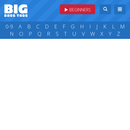
BEGINNERS
0-9
A
B
C
D
E
F
G
H
I
J
K
L
M
N
O
P
Q
R
S
T
U
V
W
X
Y
Z