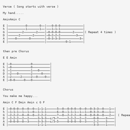
Verse ( Song starts with verse )
My hand.....
AminAmin C
E |——————————0———————0——|———0—0—0—————————————|
h |——————————1———————1——|———1—1—1—————————————|
G |————————2———————2————|—0—0—0—0———————2—————|( Repeat 4 times )
D |——————2———————2——————|—0—2—2—2—————————3———|
A |————0———————0————————|—0—3—3—3———————————3—|
E |—————————————————————|———————————0—1———————|
then pre Chorus
E E Amin
E |—0———————————0——————————|
h |—0———————————0——————————|
G |—1———————————1———0——————|
D |—2———0———————2—————0————|
A |—2—————2—————2——0————0——|
E |—0—0—————0———0——————————|
Chorus
You make me happy...
Amin C F Dmin Amin c G F
E |—0—0—0——0——0——0——1—1—1——————5——0——0—0—0——0——0——0—3—3——0———1——|
h |—1—1—1——1——1——0——1—1—1——————6——0——1—1—1——1——1——0—3—3——0———1——|
G |—2—2—2——0——0——0——2—2—2——————7——0——2—2—2——0——0——0—0—0——0———2——| ( Repea
D |—2—2—2——2——2—————3—3—3——s/5—7—————2—2—2——2——2————0—0————3————|
A |—0—0—0——0——3—————3—3—3——s/5—5—————0—0—0——0——3————2—2————3————|
E |—————————————————1—1—1———————————————————————————3—3————1————|