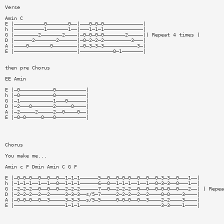
Verse
Amin C
E |——————————0———————0——|———0—0—0—————————————|
h |——————————1———————1——|———1—1—1—————————————|
G |————————2———————2————|—0—0—0—0———————2—————|( Repeat 4 times )
D |——————2———————2——————|—0—2—2—2—————————3———|
A |————0———————0————————|—0—3—3—3———————————3—|
E |—————————————————————|———————————0—1———————|
then pre Chorus
EE Amin
E |—0———————————0——————————|
h |—0———————————0——————————|
G |—1———————————1———0——————|
D |—2———0———————2—————0————|
A |—2—————2—————2——0————0——|
E |—0—0—————0———0——————————|
Chorus
You make me...
Amin c F Dmin Amin C G F
E |—0—0—0——0——0——0——1—1—1——————5——0——0—0—0——0——0——0—3—3——0———1——|
h |—1—1—1——1——1——0——1—1—1——————6——0——1—1—1——1——1——0—3—3——0———1——|
G |—2—2—2——0——0——0——2—2—2——————7——0——2—2—2——0——0——0—0—0——0———2——| ( Repea
D |—2—2—2——2——2—————3—3—3——s/5—7—————2—2—2——2——2————0—0————3————|
A |—0—0—0——0——3—————3—3—3——s/5—5—————0—0—0——0——3————2—2————3————|
E |—————————————————1—1—1———————————————————————————3—3————1————|