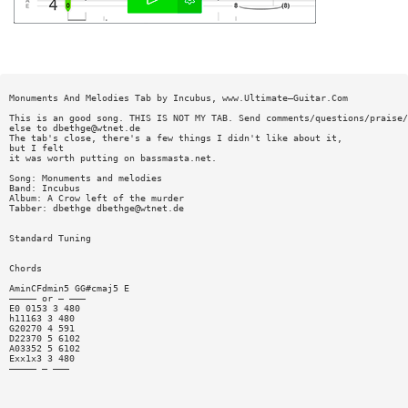
Monuments And Melodies Tab by Incubus, www.Ultimate—Guitar.Com
This is an good song. THIS IS NOT MY TAB. Send comments/questions/praise/
else to
dbethge@wtnet.de
The tab's close, there's a few things I didn't like about it,
but I felt
it was worth putting on bassmasta.net.
Song: Monuments and melodies
Band: Incubus
Album: A Crow left of the murder
Tabber: dbethge
dbethge@wtnet.de
Standard Tuning
Chords
AminCFdmin5 GG#cmaj5 E
————— or — ———
E0 0153 3 480
h11163 3 480
G20270 4 591
D22370 5 6102
A03352 5 6102
Exx1x3 3 480
————— — ———