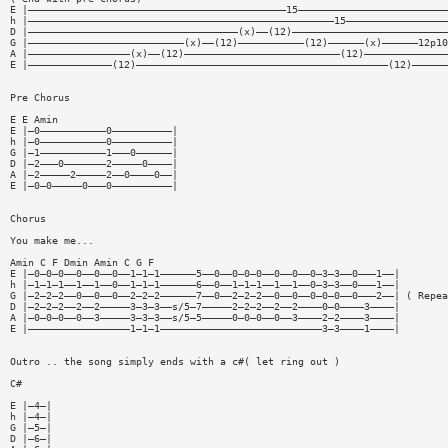
E |———————————————————————————————————————————15—————————————————————————
h |———————————————————————————————————————————————————15—————————————————
D |———————————————————————————————————(x)——(12)——————————————————————————
G |——————————————————————————(x)——(12)———————————(12)——————(x)——————12p10
A |—————————————————(x)——(12)——————————————————————————(12)——————————————
E |——————————————(12)——————————————————————————————————————————(12)——————
Pre Chorus
E E Amin
E |—0———————————0——————————|
h |—0———————————0——————————|
G |—1———————————1———0——————|
D |—2———0———————2—————0————|
A |—2—————2—————2——0————0——|
E |—0—0—————0———0——————————|
Chorus
You make me...
Amin C F Dmin Amin C G F
E |—0—0—0——0——0——0——1—1—1——————5——0——0—0—0——0——0——0—3—3——0———1——|
h |—1—1—1——1——1——0——1—1—1——————6——0——1—1—1——1——1——0—3—3——0———1——|
G |—2—2—2——0——0——0——2—2—2——————7——0——2—2—2——0——0——0—0—0——0———2——| ( Repea
D |—2—2—2——2——2—————3—3—3——s/5—7—————2—2—2——2——2————0—0————3————|
A |—0—0—0——0——3—————3—3—3——s/5—5—————0—0—0——0——3————2—2————3————|
E |—————————————————1—1—1———————————————————————————3—3————1————|
Outro .. the song simply ends with a c#( let ring out )
C#
E |—4—|
h |—4—|
G |—5—|
D |—6—|