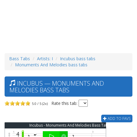
Bass Tabs
Artists: I
Incubus bass tabs
Monuments And Melodies bass tabs
INCUBUS — MONUMENTS AND
MELODIES BASS TABS
Rate this tab:
5.0 / 5 (2x)
ADD TO FAVS
Incubus - Monuments And Melodies Bass Tab