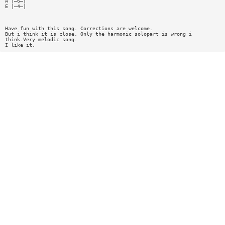
A |—6—|
E |—4—|
Have fun with this song. Corrections are welcome.
But i think it is close. Only the harmonic solopart is wrong i
think.Very melodic song.
I like it.