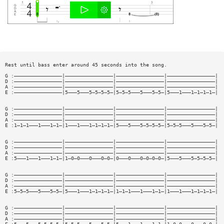
Rest until bass enter around 45 seconds into the song.
G :————————————————|————————————————|————————————————|————————————————|
D :————————————————|————————————————|————————————————|————————————————|
A :————————————————|————————————————|————————————————|————————————————|
E :————————————————|5———5———5—5—5—5—|5—5—5———5———5—5—|5———1———1—1—1—1—|
G :————————————————|————————————————|————————————————|————————————————|
D :————————————————|————————————————|————————————————|————————————————|
A :————————————————|————————————————|————————————————|————————————————|
E :1—1—1———1———1—1—|1———1———1—1—1—1—|5———5———5—5—5—5—|5—5—5———5———5—5—|
G :————————————————|————————————————|————————————————|————————————————|
D :————————————————|————————————————|————————————————|————————————————|
A :————————————————|————————————————|————————————————|————————————————|
E :5———1———1———1—1—|1—0—0———0———0—0—|0———0———0—0—0—0—|5———5———5—5—5—5—|
G :————————————————|————————————————|————————————————|————————————————|
D :————————————————|————————————————|————————————————|————————————————|
A :————————————————|————————————————|————————————————|————————————————|
E :5—5—5———5———5—5—|5———1———1—1—1—1—|1—1—1———1———1—1—|1———1———1—1—1—1—|
G :————————————————|————————————————|————————————————|————————————————|
D :————————————————|————————————————|————————————————|————————————————|
A :————————————————|————————————————|————————————————|————————————————|