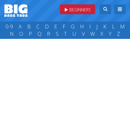
BEGINNERS
0-9
A
B
C
D
E
F
G
H
I
J
K
L
M
N
O
P
Q
R
S
T
U
V
W
X
Y
Z