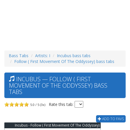
Bass Tabs
Artists: I
Incubus bass tabs
Follow ( First Movement Of The Oddyssey) bass tabs
INCUBUS — FOLLOW ( FIRST
MOVEMENT OF THE ODDYSSEY) BASS
TABS
Rate this tab:
5.0 / 5 (3x)
ADD TO FAVS
Incubus - Follow ( First Movement Of The Oddyssey) Bass Tab