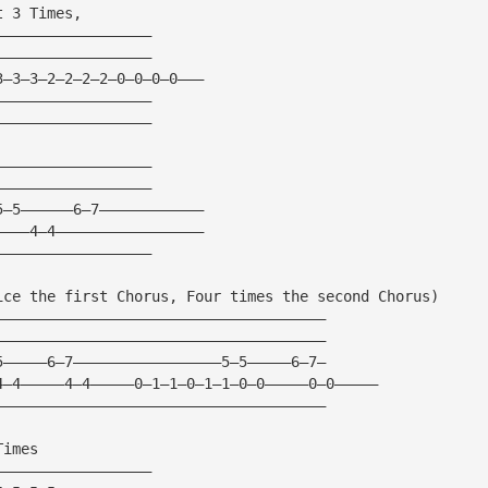
t 3 Times,
——————————————————
——————————————————
3—3—3—2—2—2—2—0—0—0—0———
——————————————————
——————————————————
——————————————————
——————————————————
5—5——————6—7————————————
————4—4—————————————————
——————————————————
ice the first Chorus, Four times the second Chorus)
——————————————————————————————————————
——————————————————————————————————————
5—————6—7—————————————————5—5—————6—7—
4—4—————4—4—————0—1—1—0—1—1—0—0—————0—0—————
——————————————————————————————————————
Times
——————————————————