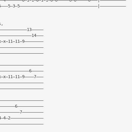
5———5—3—5—————————————————————————————————|———————————
s,
————————————13—————
——————————————14———
x—x—11—11—9————————
———————————————————
———————————————————
———————————————————
—————————————6—————
x—x—11—11—9————7———
———————————————————
———————————————————
———————————————————
———————6———————————
—————————7—————————
4—4—2——————————————
———————————————————