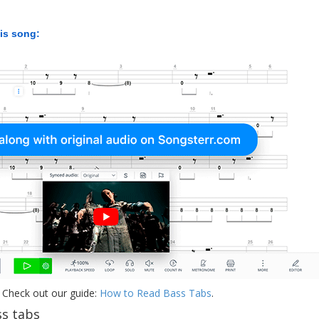
his song:
 Check out our guide:
How to Read Bass Tabs
.
s tabs