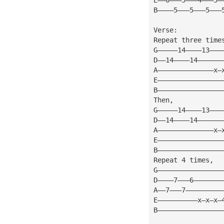
B————5———5———5———
Verse:
Repeat three time
G—————14————13———
D——14————14——————
A——————————————x—
E————————————————
B————————————————
Then,
G—————14————13———
D——14————14——————
A——————————————x—
E————————————————
B————————————————
Repeat 4 times,
G————————————————
D————7———6———————
A——7———7—————————
E——————————x—x—x—
B————————————————