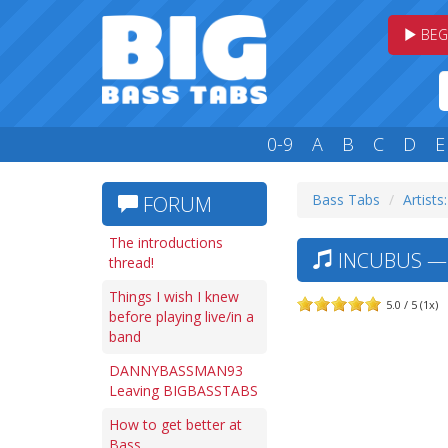
BEG
0-9
A
B
C
D
E
Bass Tabs
Artists:
FORUM
The introductions
INCUBUS —
thread!
Things I wish I knew
5.0 / 5 (1x)
before playing live/in a
band
DANNYBASSMAN93
Leaving BIGBASSTABS
How to get better at
Bass