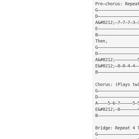
Pre—chorus: Repea
G————————————————
D————————————————
A&#8212;—7—7—7—3—
E————————————————
B————————————————
Then,
G————————————————
D————————————————
A&#8212;—————————
E&#8212;—0—0—4—4—
B————————————————
Chorus: (Plays tw
G————————————————
D————————————————
A————5—6—7—————5—
E&#8212;—0———————
B————————————————
Bridge: Repeat 4 
G————————————————