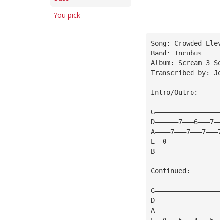
You pick
Song: Crowded Ele
Band: Incubus
Album: Scream 3 S
Transcribed by: J
Intro/Outro:
G————————————————
D——————7———6———7—
A————7———7———7———
E——0—————————————
B————————————————
Continued:
                 
G————————————————
D————————————————
A————————————————
E——0———5———4———5—