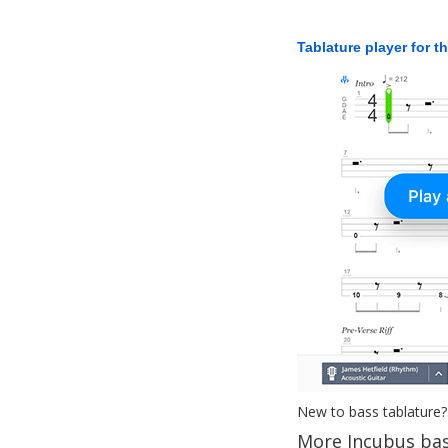
Tablature player for t
New to bass tablature?
More Incubus bas