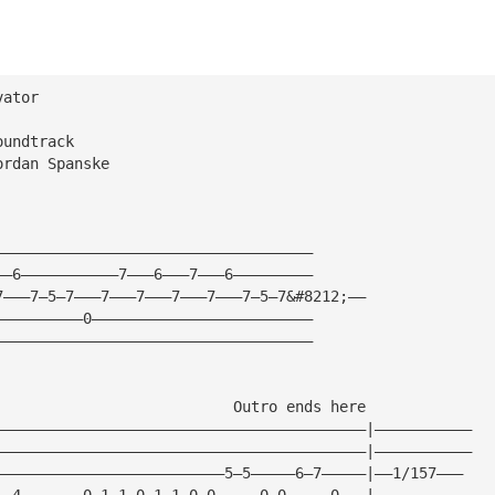
vator
oundtrack
ordan Spanske
————————————————————————————————————
——6———————————7———6———7———6—————————
7———7—5—7———7———7———7———7———7—5—7&#8212;——
——————————0—————————————————————————
————————————————————————————————————
                           Outro ends here
——————————————————————————————————————————|———————————
——————————————————————————————————————————|———————————
——————————————————————————5—5—————6—7—————|——1/157———
——4———————0—1—1—0—1—1—0—0—————0—0—————0———|———————————