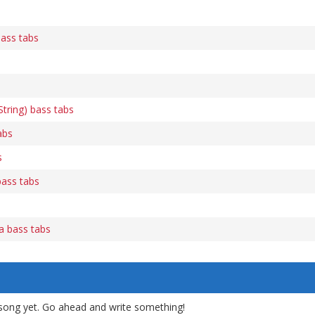
ass tabs
tring) bass tabs
abs
s
bass tabs
ca bass tabs
song yet. Go ahead and write something!