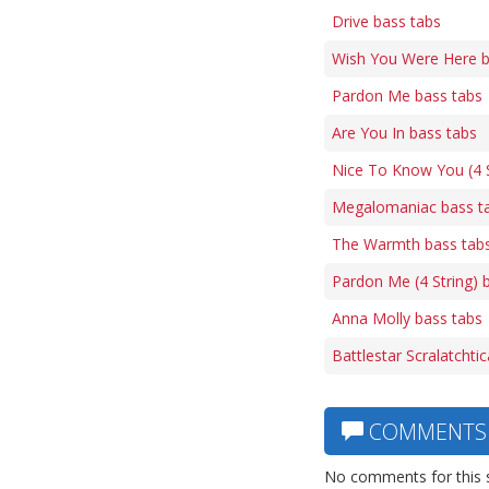
Drive bass tabs
Wish You Were Here b
Pardon Me bass tabs
Are You In bass tabs
Nice To Know You (4 S
Megalomaniac bass t
The Warmth bass tab
Pardon Me (4 String) 
Anna Molly bass tabs
Battlestar Scralatchti
COMMENTS
No comments for this 