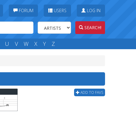
FORUM
USERS
LOG IN
SEARCH!
U
V
W
X
Y
Z
ADD TO FAVS