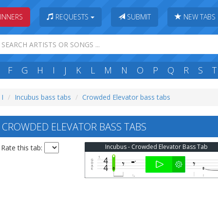
INNERS
REQUESTS
SUBMIT
NEW TABS
F
G
H
I
J
K
L
M
N
O
P
Q
R
S
T
 I
Incubus bass tabs
Crowded Elevator bass tabs
 CROWDED ELEVATOR BASS TABS
Incubus - Crowded Elevator Bass Tab
Rate this tab: