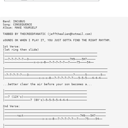
Band: INCUBUS
Song: CONSEQUENCE
Album: MAKE YOURSELF
TABBED BY THECREEDFANATIC (
jeffthealien@hotmail.com
)
sOUNDS OK WHEN I PLAY IT, YOU JUST GOTTA FIND THE RIGHT RHYTHM.
1st Verse:
(let ring then slide)
|——————————————————————————————————————————————————————
|——————————————————————————————————————————————————————
|——7—7—7—7—7——3————————————————————————7H9————5H7—————
|—————————————————x—x—x—8——7—7—7—7—7——7————75————54——
|————————————————————————————————————————————————————————————
|————————————————————————————————————————————————————————————
|—7—7—7—7—7———3——————————————————————————7——————5————————5——
|————————————————————x—x—x—8——7—7—7—7—7—7———5—5—5———4—4—4————
...better clear the air before your son becomes a...
|————————————————————————————————————————————————
|————————————————————————————————————————————————
|——7 (12X's)—————————————————————————————————————
|———————————————7 (8X's)—5—5—5—5—4—4—4———————————
2nd Verse:
|———————————————————————————————————————————————————————————
|———————————————————————————————————————————————————————————
|———————rest—————————————————————————————————7H9———5H7——————
|——————————————————————x—x—x—8——7—7—7—7—7——7————75————54——
|—————————————————————————————————————————————————————————————