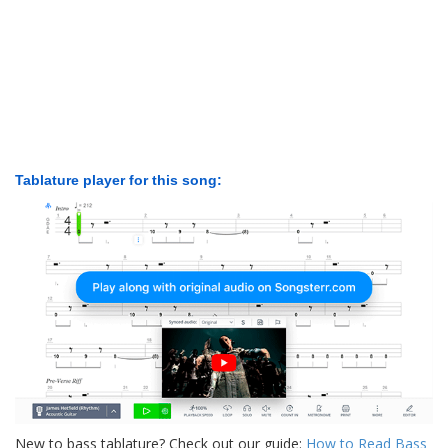
Tablature player for this song:
New to bass tablature? Check out our guide:
How to Read Bass