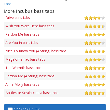
Tabs
.
More Incubus bass tabs
Drive bass tabs
Wish You Were Here bass tabs
Pardon Me bass tabs
Are You In bass tabs
Nice To Know You (4 String) bass tabs
Megalomaniac bass tabs
The Warmth bass tabs
Pardon Me (4 String) bass tabs
Anna Molly bass tabs
Battlestar Scralatchtica bass tabs
COMMENTS