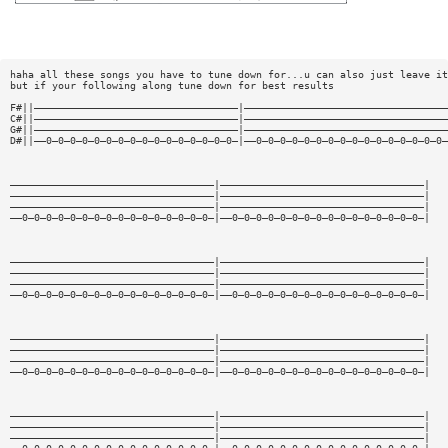
haha all these songs you have to tune down for...u can also just leave it
but if your following along tune down for best results
F#||——————————————————————————————————|——————————————————————————————————
C#||——————————————————————————————————|——————————————————————————————————
G#||——————————————————————————————————|——————————————————————————————————
D#||——0—0—0—0—0—0—0—0—0—0—0—0—0—0—0—0—|——0—0—0—0—0—0—0—0—0—0—0—0—0—0—0—0—
——————————————————————————————————|——————————————————————————————————|
——————————————————————————————————|——————————————————————————————————|
——————————————————————————————————|——————————————————————————————————|
——0—0—0—0—0—0—0—0—0—0—0—0—0—0—0—0—|——0—0—0—0—0—0—0—0—0—0—0—0—0—0—0—0—|
——————————————————————————————————|——————————————————————————————————|
——————————————————————————————————|——————————————————————————————————|
——————————————————————————————————|——————————————————————————————————|
——0—0—0—0—0—0—0—0—0—0—0—0—0—0—0—0—|——0—0—0—0—0—0—0—0—0—0—0—0—0—0—0—0—|
——————————————————————————————————|——————————————————————————————————|
——————————————————————————————————|——————————————————————————————————|
——————————————————————————————————|——————————————————————————————————|
——0—0—0—0—0—0—0—0—0—0—0—0—0—0—0—0—|——0—0—0—0—0—0—0—0—0—0—0—0—0—0—0—0—|
——————————————————————————————————|——————————————————————————————————|
——————————————————————————————————|——————————————————————————————————|
——————————————————————————————————|——————————————————————————————————|