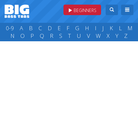
BEGINNERS
0-9
A
B
C
D
E
F
G
H
I
J
K
L
M
N
O
P
Q
R
S
T
U
V
W
X
Y
Z