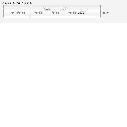
C# C# D C# E C# B
|———————————————|————————————————————————————————————————|
|———————————————|———————0000——————2222———————————————————|
|————44444444———|——4444——————4444——————4444—2222—————————| 8 x
|———————————————|————————————————————————————————————————|