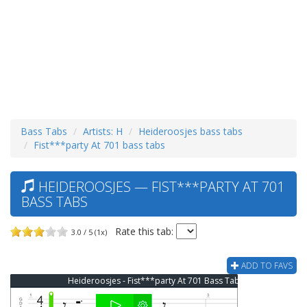
Bass Tabs
Artists: H
Heideroosjes bass tabs
Fist***party At 701 bass tabs
HEIDEROOSJES — FIST***PARTY AT 701
BASS TABS
Rate this tab:
3.0 / 5 (1x)
ADD TO FAVS
Heideroosjes - Fist***party At 701 Bass Tab