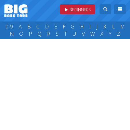
BEGINNERS
0-9
A
B
C
D
E
F
G
H
I
J
K
L
M
N
O
P
Q
R
S
T
U
V
W
X
Y
Z