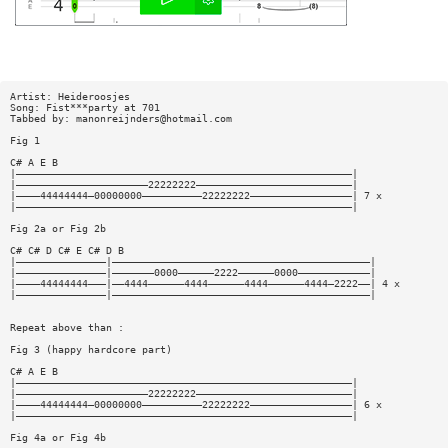
Artist: Heideroosjes
Song: Fist***party at 701
Tabbed by:
manonreijnders@hotmail.com
Fig 1
C# A E B
|————————————————————————————————————————————————————————|
|——————————————————————22222222——————————————————————————|
|————44444444—00000000——————————22222222—————————————————| 7 x
|————————————————————————————————————————————————————————|
Fig 2a or Fig 2b
C# C# D C# E C# D B
|———————————————|———————————————————————————————————————————|
|———————————————|———————0000——————2222——————0000————————————|
|————44444444———|——4444——————4444——————4444——————4444—2222——| 4 x
|———————————————|———————————————————————————————————————————|
Repeat above than :
Fig 3 (happy hardcore part)
C# A E B
|————————————————————————————————————————————————————————|
|——————————————————————22222222——————————————————————————|
|————44444444—00000000——————————22222222—————————————————| 6 x
|————————————————————————————————————————————————————————|
Fig 4a or Fig 4b