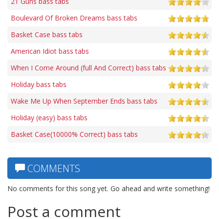
21 Guns bass tabs
Boulevard Of Broken Dreams bass tabs
Basket Case bass tabs
American Idiot bass tabs
When I Come Around (full And Correct) bass tabs
Holiday bass tabs
Wake Me Up When September Ends bass tabs
Holiday (easy) bass tabs
Basket Case(10000% Correct) bass tabs
COMMENTS
No comments for this song yet. Go ahead and write something!
Post a comment