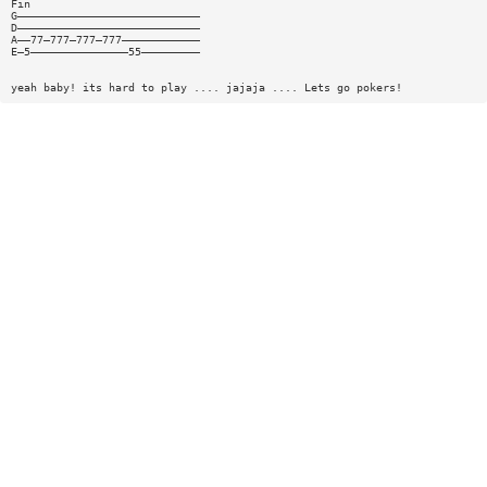
Fin
G————————————————————————————
D————————————————————————————
A——77—777—777—777————————————
E—5———————————————55—————————
yeah baby! its hard to play .... jajaja .... Lets go pokers!