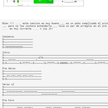
Bien !!! .... esta cancion es muy buena ,,, es un poko complicada al prin
,,, pero no les costara entenderla ,,, hice un par de arreglos en el pre 
.... es muy correcta .... n joy it!
Comienzo
G————————————————————
D————————————————————
A————————————————————
E—555555555555———————
Intro
G————————————————————————————————————————————————————————————————————————
D————————————————————————679—————————————————————————————————————————————
A———77777——————————————7——————————————————————————————————77777——————————
E—5—————————5—77777——5———————5—77777——5—00000——5—77777——5———————5—77777——
Pre Verso
G——————————————————————————
D——————————————————————————
A——77—777—777—777—777——————
E—5————————————————————————
Verso x2
G————————————————————————————————————————————————————————————————————————
D————————————————————————————————————————————————————————————————————————
A——77777777777—777777777—————————————————777777777———————————————————————
E——————————————————————————77777777777———————————————————————————————————
Pre Coro
G————————————————————————————————————————————————————————————————————————
D————————————————————————————————————————————————————————————————————————