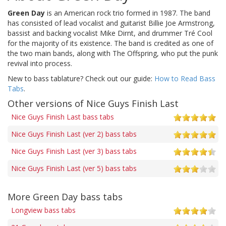
Green Day
is an American rock trio formed in 1987. The band
has consisted of lead vocalist and guitarist Billie Joe Armstrong,
bassist and backing vocalist Mike Dirnt, and drummer Tré Cool
for the majority of its existence. The band is credited as one of
the two main bands, along with The Offspring, who put the punk
revival into process.
New to bass tablature? Check out our guide:
How to Read Bass
Tabs
.
Other versions of Nice Guys Finish Last
Nice Guys Finish Last bass tabs
Nice Guys Finish Last (ver 2) bass tabs
Nice Guys Finish Last (ver 3) bass tabs
Nice Guys Finish Last (ver 5) bass tabs
More Green Day bass tabs
Longview bass tabs