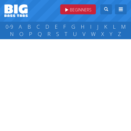
BEGINNERS
0-9
A
B
C
D
E
F
G
H
I
J
K
L
M
N
O
P
Q
R
S
T
U
V
W
X
Y
Z