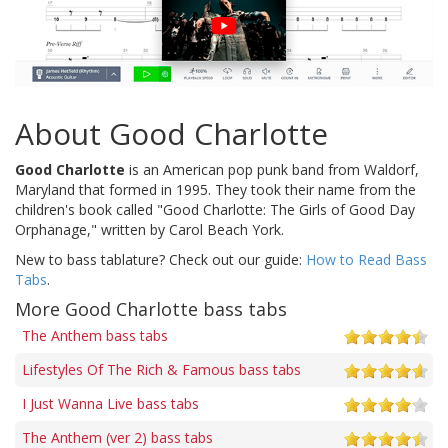
About Good Charlotte
Good Charlotte
is an American pop punk band from Waldorf,
Maryland that formed in 1995. They took their name from the
children's book called "Good Charlotte: The Girls of Good Day
Orphanage," written by Carol Beach York.
New to bass tablature? Check out our guide:
How to Read Bass
Tabs
.
More Good Charlotte bass tabs
The Anthem bass tabs
Lifestyles Of The Rich & Famous bass tabs
I Just Wanna Live bass tabs
The Anthem (ver 2) bass tabs