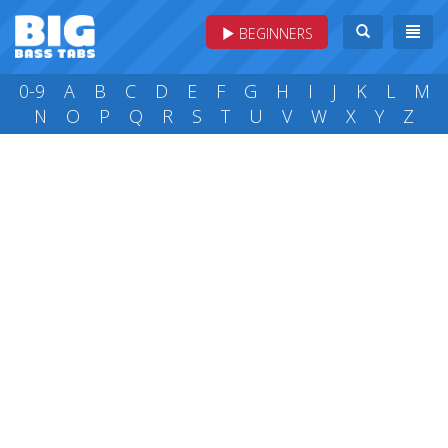
BEGINNERS
0-9
A
B
C
D
E
F
G
H
I
J
K
L
M
N
O
P
Q
R
S
T
U
V
W
X
Y
Z