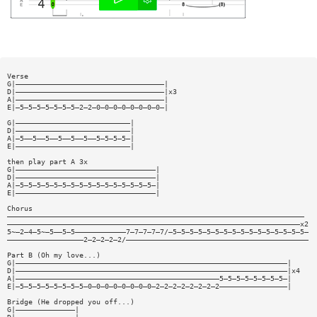
Verse
G|———————————————————————————————————|
D|———————————————————————————————————|x3
A|———————————————————————————————————|
E|—5—5—5—5—5—5—5—2—2—0—0—0—0—0—0—0—0—|
G|———————————————————————————|
D|———————————————————————————|
A|—5——5——5——5——5——5——5—5—5—5—|
E|———————————————————————————|
then play part A 3x
G|—————————————————————————————————|
D|—————————————————————————————————|
A|—5—5—5—5—5—5—5—5—5—5—5—5—5—5—5—5—|
E|—————————————————————————————————|
Chorus
——————————————————————————————————————————————————————————————————————
—————————————————————————————————————————————————————————————————————x2
5~—2—4—5~—5——5—5————————————7—7—7—7—7/—5—5—5—5—5—5—5—5—5—5—5—5—5—5—5—5—
——————————————————2—2—2—2—2/———————————————————————————————————————————
Part B (Oh my love...)
G|————————————————————————————————————————————————————————————————|
D|————————————————————————————————————————————————————————————————|x4
A|————————————————————————————————————————————————5—5—5—5—5—5—5—5—|
E|—5—5—5—5—5—5—5—5—0—0—0—0—0—0—0—0—2—2—2—2—2—2—2—2————————————————|
Bridge (He dropped you off...)
G|——————————————|