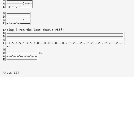
D|——————————————|
A|—————————5~~~—|
E|—5~~—0~~——————|
G|—————————————|
D|—————————————|
A|—————————5~~~|
E|—5~~—0~~—————|
Ending (From the last chorus riff)
G|—————————————————————————————————————————————————————————————————|
D|—————————————————————————————————————————————————————————————————|
A|—————————————————————————————————————————————————————————————————|
E|—5—5—5—5—5—5—5—5—0—0—0—0—0—0—0—0—2—2—2—2—2—2—2—2—2—2—2—2—2—2—2—2—|
then
G|—————————————————|
D|—————————————————|x8
A|—5—5—5—5—5—5—5—5—|
E|—————————————————|
thats it!