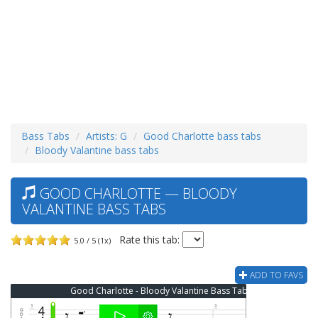
Bass Tabs
Artists: G
Good Charlotte bass tabs
Bloody Valantine bass tabs
GOOD CHARLOTTE — BLOODY
VALANTINE BASS TABS
Rate this tab:
5.0 / 5 (1x)
ADD TO FAVS
Good Charlotte - Bloody Valantine Bass Tab