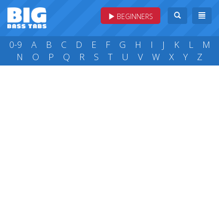
BEGINNERS
0-9
A
B
C
D
E
F
G
H
I
J
K
L
M
N
O
P
Q
R
S
T
U
V
W
X
Y
Z