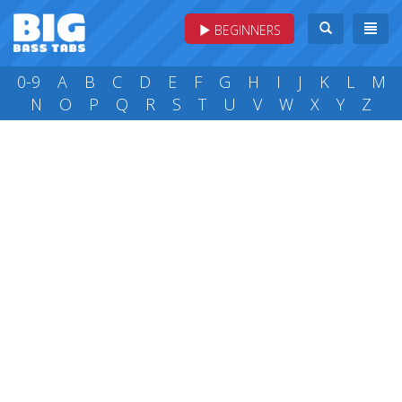
BEGINNERS
0-9
A
B
C
D
E
F
G
H
I
J
K
L
M
N
O
P
Q
R
S
T
U
V
W
X
Y
Z