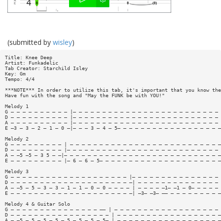
(submitted by
wisley
)
Title: Knee Deep
Artist: Funkadelic
Tab Creator: Starchild Isley
Key: Gm
Tempo: 4/4
***NOTE*** In order to utilize this tab, it's important that you know the
Have fun with the song and "May the FUNK be with YOU!"
Melody 1
G — — — — — — — — — — |— — — — — — — — — — — — — — — — — — — — — — — — — 
D — — — — — — — — — — |— — — — — — — — — — — — — — — — — — — — — — — — — 
A — — — — — — — — — — |— — — — — — — — — — — — — — — — — — — — — — — — — 
E —3 — 3 — 2 — 1 — 0 —|— — — 3 — 4 — 5— — — — — — — — — — — — — — — — — —
Melody 2
G — — — — — — — — — | — — — — — — — — — — — — — — — — — — — — — — — — — —
D — — — — — — — — — |— — — — — — — — — — — — — — — — — — — — — — — — — — 
A — —5 —5 — 3 5 — —|— — — — — — — — — — — — — — — — — — — — — — — — — — —
E — — — — — — — — — |— 6 — 6 — 5— — — — — — — — — — — — — — — — — — — — —
Melody 3
G — — — — — — — — — — — — — — — — — — — — |— — — — — — — — — — — — — — — 
D — — — — — — — — — — — — — — — — — — — — —| — — — — — — — — — — — — — — 
A — —5 — 5 — 3 — 3 — 1 — 1 — 0 — 0 — — — — | — — — — —1— —1 — 0— — — — — 
E — — — — — — — — — — — — — — — — — — — — —| —3— —3— —— — — — — — — — — —
Melody 4 & Guitar Solo
G — — — — — — — — — — — — — — — —— | — — — — — — — — — — — — — — — — — — 
D — — — — — — — — — — — — — — — — — | — — — — — — — — — — — — — — — — — —
A — —5 — 5 — 5 — 5 — 5 — 5 — 5 — 5— | — — — — — — — — — — — — — — — — — —