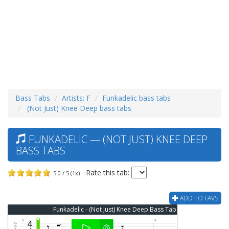
Bass Tabs
Artists: F
Funkadelic bass tabs
(Not Just) Knee Deep bass tabs
FUNKADELIC — (NOT JUST) KNEE DEEP
BASS TABS
Rate this tab:
5.0 / 5 (1x)
ADD TO FAVS
Funkadelic - (Not Just) Knee Deep Bass Tab