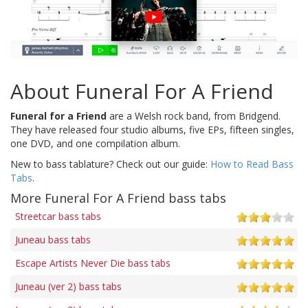
About Funeral For A Friend
Funeral for a Friend
are a Welsh rock band, from Bridgend.
They have released four studio albums, five EPs, fifteen singles,
one DVD, and one compilation album.
New to bass tablature? Check out our guide:
How to Read Bass
Tabs
.
More Funeral For A Friend bass tabs
Streetcar bass tabs
Juneau bass tabs
Escape Artists Never Die bass tabs
Juneau (ver 2) bass tabs