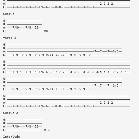
D|——————————————————————————————————————————————————————————————————
A|——————————————————————————————————————————————————2—2—2—2—————————
E|———4—4—4——4—4——4—4/6—6—6——8—8—8———4—4—4——4—4——4———————————————————
CHorus
G|———————————————————
D|———————————————————
A|———7/8~———7/8——10——
E|——————————————————— x8
Verse 2
G|——————————————————————————————————————————————————————————————
D|——————————————————————————————————————————————————————————————
A|———————————————————————————————————————————————7——7———7——3/5——
E|———9—9——9—9—9——9—9—9—9/11—11—11———9—9——9—9——9—————————————————
G|——————————————————————————————————————————————————————————————————
D|——————————————————————————————————————————————————————————————————
A|——————————————————————————————————————————————————————————————————
E|———4—4—4——4—4——4—4/6—6—6——7—7—7———3—3—3——3—3——3—3/5—5—5——7—7—7—7——
G|——————————————————————————————————————————————————————————————
D|——————————————————————————————————————————————————————————————
A|———————————————————————————————————————————————7——7———7——3/5——
E|———9—9——9—9—9——9—9—9—9/11—11—11———9—9——9—9——9—————————————————
G|——————————————————————————————————————————————————————————————————
D|——————————————————————————————————————————————————————————————————
A|——————————————————————————————————————————————————2—2—2—2—————————
E|———4—4—4——4—4——4—4/6—6—6——8—8—8———4—4—4——4—4——4———————————————————
CHorus 2
G|———————————————————
D|———————————————————
A|———7/8~———7/8——10——
E|——————————————————— x16
Interlude