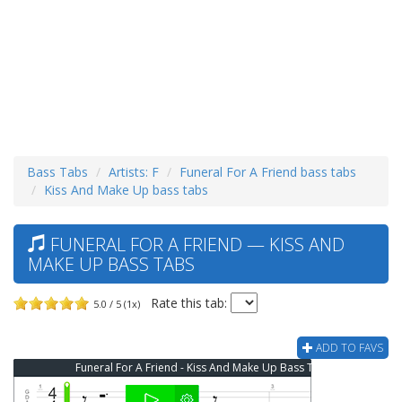
Bass Tabs
Artists: F
Funeral For A Friend bass tabs
Kiss And Make Up bass tabs
FUNERAL FOR A FRIEND — KISS AND
MAKE UP BASS TABS
Rate this tab:
5.0 / 5 (1x)
ADD TO FAVS
Funeral For A Friend - Kiss And Make Up Bass Tab