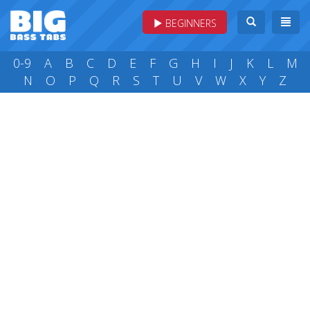
BEGINNERS
0-9
A
B
C
D
E
F
G
H
I
J
K
L
M
N
O
P
Q
R
S
T
U
V
W
X
Y
Z