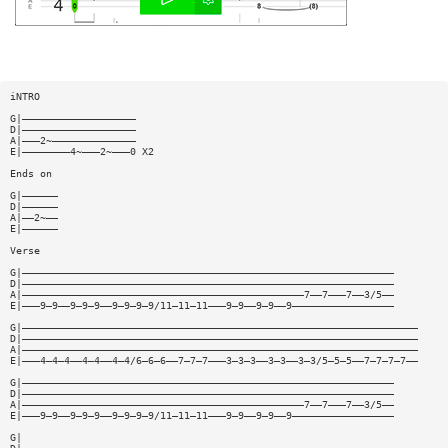
iNTRO
G|———————————————————
D|———————————————————
A|———2~——————————————
E|————————4~———2~———0 X2
Ends on
G|——————
D|——————
A|——2~——
E|——————
Verse
G|——————————————————————————————————————————————————————————————
D|——————————————————————————————————————————————————————————————
A|———————————————————————————————————————————————7——7———7——3/5——
E|———9—9——9—9—9——9—9—9—9/11—11—11———9—9——9—9——9—————————————————
G|——————————————————————————————————————————————————————————————————
D|——————————————————————————————————————————————————————————————————
A|——————————————————————————————————————————————————————————————————
E|———4—4—4——4—4——4—4/6—6—6——7—7—7———3—3—3——3—3——3—3/5—5—5——7—7—7—7——
G|——————————————————————————————————————————————————————————————
D|——————————————————————————————————————————————————————————————
A|———————————————————————————————————————————————7——7———7——3/5——
E|———9—9——9—9—9——9—9—9—9/11—11—11———9—9——9—9——9—————————————————
G|