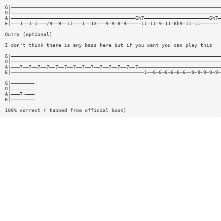
G|———————————————————————————————————————————————————————————————————————
D|———————————————————————————————————————————————————————————————————————
A|——————————————————————————————————————————6h7——————————————————————6h7—
E|———1——1—1———/9——9——11———1——13———9—9—8—9—————11—11—9—11—8h9—11—11—————— 
Outro (optional)
I don't think there is any bass here but if you want you can play this
G|———————————————————————————————————————————————————————————————————————
D|———————————————————————————————————————————————————————————————————————
A|———7——7——7——7——7——7——7——7——7——7——7——7——7——7————————————————————————————
E|—————————————————————————————————————————————1——6—6—6—6—6—6——9—9—9—9—9—
G|————————
D|————————
A|———7~———
E|————————
100% correct ( tabbed from official book)