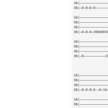
Ab|——————————————
Db|—0—0—0—0——————
Gb|——————————————
Db|——————————————
Ab|——————————————
Db|—0—0—0—3006003
Gb|——————————————
Db|——————————————
Ab|——————————————
Db|—8———————————1
Gb|——————————————
Db|——————————————
Ab|——————————————
Db|—8—8—8—8——8—10
Gb|——————————————
Db|——————————————