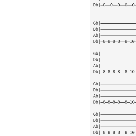
Db|—0——0——0——0——0
Gb|——————————————
Db|——————————————
Ab|——————————————
Db|—8—8—8—8——8—10
Gb|——————————————
Db|——————————————
Ab|——————————————
Db|—8—8—8—8——8—10
Gb|——————————————
Db|——————————————
Ab|——————————————
Db|—8—8—8—8——8—10
Gb|——————————————
Db|——————————————
Ab|——————————————
Db|—8—8—8—8——8—10