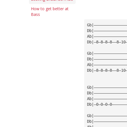
How to get better at
Bass
Gb|——————————————
Db|——————————————
Ab|——————————————
Db|—8—8—8—8——8—10
Gb|——————————————
Db|——————————————
Ab|——————————————
Db|—8—8—8—8——8—10
Gb|——————————————
Db|——————————————
Ab|——————————————
Db|—0—0—0—0——————
Gb|——————————————
Db|——————————————
Ab|——————————————