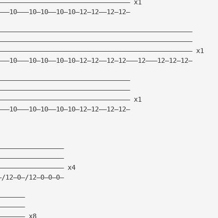
—————————————————————————————————— x1
———10———10—10——10—10—12—12——12—12—
——————————————————————————————————————————————————
——————————————————————————————————————————————————
—————————————————————————————————————————————————— x1
———10———10—10——10—10—12—12——12—12———12———12—12—12—
——————————————————————————————————
——————————————————————————————————
—————————————————————————————————— x1
———10———10—10——10—10—12—12——12—12—
—————————————————
—————————————————
————————————————— x4
—/12—0—/12—0—0—0—
———————
———————
——————— x8