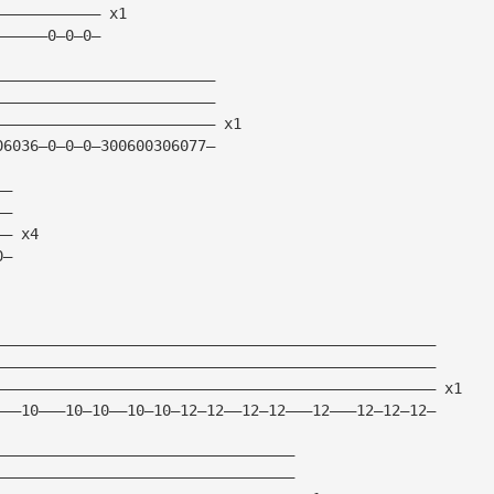
———————————— x1
——————0—0—0—
—————————————————————————
—————————————————————————
————————————————————————— x1
06036—0—0—0—300600306077—
——
——
—— x4
0—
——————————————————————————————————————————————————
——————————————————————————————————————————————————
—————————————————————————————————————————————————— x1
———10———10—10——10—10—12—12——12—12———12———12—12—12—
——————————————————————————————————
——————————————————————————————————