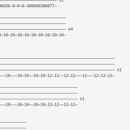
06036—0—0—0—300600306077—
—————————————————————————————
—————————————————————————————
————————————————————————————— x4
0—10—10—10—10—10—10—10—10—10—
——————————————————————————————————————————————————
——————————————————————————————————————————————————
—————————————————————————————————————————————————— x1
———10———10—10——10—10—12—12——12—12———12———12—12—12—
——————————————————————————————————
——————————————————————————————————
—————————————————————————————————— x1
———10———10—10——10—10—12—12——12—12—
————————————
————————————