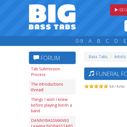
BEG
0-9
A
B
C
D
E
Bass Tabs
Artists:
FORUM
Tab Submission
FUNERAL FO
Process
The introductions
5.0 / 5 (1x)
thread!
Things I wish I knew
before playing live/in a
band
DANNYBASSMAN93
Leaving BIGBASSTABS