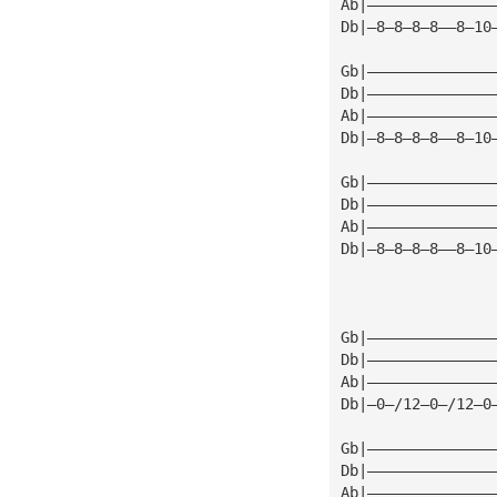
Ab|——————————————
Db|—8—8—8—8——8—10
Gb|——————————————
Db|——————————————
Ab|——————————————
Db|—8—8—8—8——8—10
Gb|——————————————
Db|——————————————
Ab|——————————————
Db|—8—8—8—8——8—10
Gb|——————————————
Db|——————————————
Ab|——————————————
Db|—0—/12—0—/12—0
Gb|——————————————
Db|——————————————
Ab|——————————————