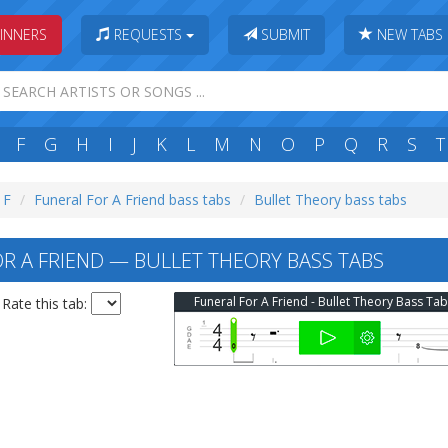
INNERS
REQUESTS
SUBMIT
NEW TABS
F
G
H
I
J
K
L
M
N
O
P
Q
R
S
T
 F
Funeral For A Friend bass tabs
Bullet Theory bass tabs
R A FRIEND — BULLET THEORY BASS TABS
Funeral For A Friend - Bullet Theory Bass Ta
Rate this tab: