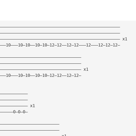
——————————————————————————————————————————————————
——————————————————————————————————————————————————
—————————————————————————————————————————————————— x1
———10———10—10——10—10—12—12——12—12———12———12—12—12—
——————————————————————————————————
——————————————————————————————————
—————————————————————————————————— x1
———10———10—10——10—10—12—12——12—12—
————————————
————————————
———————————— x1
——————0—0—0—
—————————————————————————
—————————————————————————
————————————————————————— x1