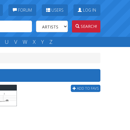
FORUM
USERS
LOG IN
SEARCH!
U
V
W
X
Y
Z
b
ADD TO FAVS