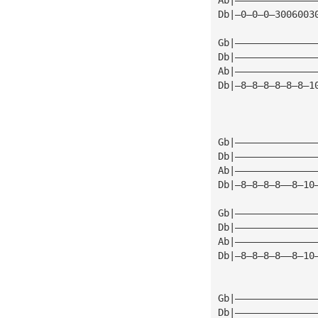
Db|—0—0—0—3006003
Gb|——————————————
Db|——————————————
Ab|——————————————
Db|—8—8—8—8—8—8—1
Gb|——————————————
Db|——————————————
Ab|——————————————
Db|—8—8—8—8——8—10
Gb|——————————————
Db|——————————————
Ab|——————————————
Db|—8—8—8—8——8—10
Gb|——————————————
Db|——————————————