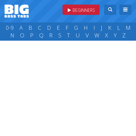
BEGINNERS
0-9
A
B
C
D
E
F
G
H
I
J
K
L
M
N
O
P
Q
R
S
T
U
V
W
X
Y
Z