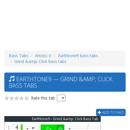
Bass Tabs
Artists: E
Earthtone9 bass tabs
Grind &amp; Click bass tabs
EARTHTONE9 — GRIND &AMP; CLICK
BASS TABS
Rate this tab:
ADD TO FAVS
Earthtone9 - Grind &amp; Click Bass Tab