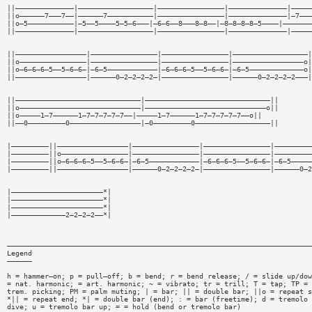
||——————————————|——————————————————|————————————————|——————————————|—————
||o——————7———7——|——————7———————————|————————————————|——————————————|—7———
||o—5———————————|—5——5————5—5—6———|—6—6——8———8—8——|—8—8—8—8—5————|———————
||——————————————|——————————————————|————————————————|——————————————|—————
||—————————————————|————————————————|————————————————|——————————————————|
||o————————————————|————————————————|————————————————|—————————————————o|
||o—6—6—6—5——5—6—6—|—6—5————————————|—6—6—6—5——5—6—6—|—6—5—————————————o|
||—————————————————|——————0—2—2—2—2—|————————————————|——————0—2—2—2—2———|
||——————————————————————————————|——————————————————————————————||
||o—————————————————————————————|—————————————————————————————o||
||o—————1—7——————1—7—7—7—7—7——|—————1—7——————1—7—7—7—7—7——o||
||——0—————————0—————————————————|—0—————————0——————————————————||
|—————————||—————————————————|————————————————|————————————————|—————————
|—————————||o————————————————|————————————————|————————————————|—————————
|—————————||o—6—6—6—5——5—6—6—|—6—5————————————|—6—6—6—5——5—6—6—|—6—5—————
|—————————||—————————————————|——————0—2—2—2—2—|————————————————|——————0—2
|——————————————————————*|
|——————————————————————*|
|——————————————————————*|
|—————————————2—2—2—2——*|
—————————————————————————————————————————————————————————————————————————
Legend
——————
h = hammer—on; p = pull—off; b = bend; r = bend release; / = slide up/dow
= nat. harmonic; = art. harmonic; ~ = vibrato; tr = trill; T = tap; TP =
trem. picking; PM = palm muting; | = bar; || = double bar; ||o = repeat s
*|| = repeat end; *| = double bar (end); : = bar (freetime); d = tremolo 
dive; u = tremolo bar up; = = hold (bend or tremolo bar)