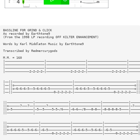
BASSLINE FOR GRIND & CLICK
As recorded by Earthtone9
(From the 1998 LP recording OFF KILTER ENHANCEMENT)
Words by Karl Middleton Music by Earthtone9
Transcribed by Redmercurygods
M.M. = 160
|—————————————————————|—————————————————————|—————————————————————|——————
|—————————————————————|—————————————————————|—————————————————————|——————
|—————————————————————|—————————————————————|—————————————————————|——————
|—————————————2—2—2—2—|—————————————2—2—2—2—|—————————————2—2—2—2—|——————
|——||————————————————————————————————|—————————————————————————————————||
|——||o———————————————————————————————|————————————————————————————————o||
|——||o—6—6—6—5——5—6—6—6—5————————————|—6—6—6—5——5—6—6—6—5—————————————o||
|——||——————————————————————0—2—2—2—2—|—————————————————————0—2—2—2—2———||
||——————————————|——————————————————|————————————————|——————————————|—————
||o——————7———7——|——————7———————————|————————————————|——————————————|—7———
||o—5———————————|—5——5————5—5—/6———|—6—6——/8———8—8——|—8—8—8—8—5————|—————
||——————————————|——————————————————|————————————————|——————————————|—————
||—————————————————|————————————————|————————————————|——————————————————|
||o————————————————|————————————————|————————————————|—————————————————o|
||o—6—6—6—5——5—6—6—|—6—5————————————|—6—6—6—5——5—6—6—|—6—5—————————————o|
||—————————————————|——————0—2—2—2—2—|————————————————|——————0—2—2—2—2———|