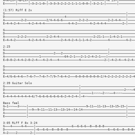
A—A—2x—|—B—2x—|—————————|———————————————————————|———————|—A 2x—|—————————
E——————|——————|—3—2—1—0—|—3—3—3—2—2—2—1—1—1—0—0—|—3—2—1—|——————|—————————
(1:57) Riff E 2x
G———————————————————————————————————————————————————————————————————|————
D—————————————————————————————————4—————————————————————————————————|————
A—————————2—2———————————2/4—4—6—6—————————2—2—2———————————2—2—4—4———|————
E—4—4—2—4—————4—2—4—4—4—————————————4—4—2———————4—2—4—4—4—————————2—|————
G————————————————————————————————————————————————————————————————————————
D————————————————————————————————————————————————————————————————————————
A———————2—2—2———————————2—2—4—4———————————————————2—21—1———1—4—2—1———————
E—4—4—2———————4—2—4—4—4—————————2—4—4—2—4—1—1—4—2—————————4—————————4—2——
2:25
G—————————————————————————————————————————————————————————|——————————————
D———————————————————————————2———2—————————————————————————|——————————————
A———————————————————1—————————————64—2—1———2—1—2—4—2—1———|———————————————
E—0—0—2—4—4—2—0—2—4———4—2—4———4———————————4—————————————2—|—4—2—4——4—2—4—
G————————————————————————————————————————————————————————————————————————
D————————————————————————————————————————————————————————————————————————
A————————————————————————————————————————————————————————————————————————
E—4/6—6—4—6——7—6—7——7—6—7—7/9—7—6—4—2———0—0—0—0—0—0—0—2/4—2—2—2—2—2—2—2—4
2:39 Guitar Solo
G—————————————————————————————————————————|——————————————————————————————
D—————————————————————————————————————————|————————————————————————2~~~—4
A—————————————————————————————————————————|——————1~~~~—2~~~——4~~~~———————
E—4—4—4—4—4—4—4—6/7—6—6—6—6—6—6—6—2—4—2—4—|—4~~——————————————————————————
Bass feel
G—1~~~——3~~~—|————————————————————————————————9—11——11—13——13—15—15—|————
D————————————|——9——9—11——11—13——13—14——14—14————————————————————————|————
A————————————|——————————————————————————————————————————————————————|————
E————————————|——————————————————————————————————————————————————————|————
3:05 Riff F 8x 3:24
G———4—————4—4————|————————————————————6——6—6—6——8——8—8—8—————————————————
D————————————————|—6——6—6——8——8—8——8——————————————————————6——6—6——8——8—8—
A—2————2———————2—|———————————————————————————————————————————————————————