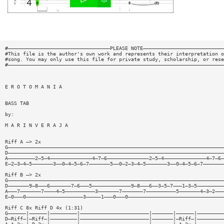
#——————————————————————————————————PLEASE NOTE———————————————————————————
#This file is the author's own work and represents their interpretation o
#song. You may only use this file for private study, scholarship, or rese
#————————————————————————————————————————————————————————————————————————
E R O T O M A N I A
BASS TAB
by:
M A R I N V E R A J A
Riff A —> 2x
G————————————————————————————————————————————————————————————————————————
D————————————————————————————————————————————————————————————————————————
A—————————2—5—4——————————————4—7—6——————————————2—5—4——————————————4—7—6—
E—2—3—4—5———————3——0—4—5—6—7———————5——0—2—3—4—5———————3——0—4—5—6—7———————
Riff B —> 2x
G————————————————————————————————————————————————————————————————————————
D———————9—8———6———————7—6———5—————————————9—8———6——3—5—7———1—3—5—————————
A———7———————7————4—5——————————3———————7———————7——————————5———————4—3—2———
E—0———0———————————————————3—————1———0———0————————————————————————————————
Riff C 8x Riff D 4x (1:31)
G——————|——————|—————————|———————————————————————|———————|——————|—————————
D—Riff—|—Riff—|—————————|———————————————————————|———————|—Riff—|—————————