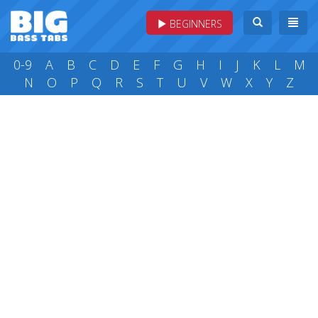
BEGINNERS
0-9
A
B
C
D
E
F
G
H
I
J
K
L
M
N
O
P
Q
R
S
T
U
V
W
X
Y
Z