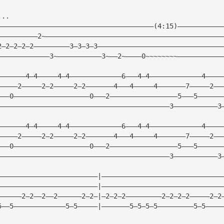
...
———————————————————————————————————————(4:15)———————————
——————————2~————————————————————————————————————————————
2—2—2—2—2—————————3—3—3—3———————————————————————————————
—————————————3~———————————3~——2~————0~~~~~~~~———————————
———————4—4—————4—4—————————————6———4—4—————————————4————
—————2—————2—2—————2—2———————4———4—————4———————7—————2——
———0———————————————————0———2—————————————————5———5——————
———————————————————————————————————————————3———————————3
———————4—4—————4—4—————————————6———4—4—————————————4————
—————2—————2—2—————2—2———————4———4—————4———————7—————2——
———0———————————————————0———2—————————————————5———5——————
———————————————————————————————————————————3———————————3
—————————————————————————|——————————————————————————————
—————————————————————————|——————————————————————————————
——————2—2——2——2——————2—2—|—2—2—2—————————2—2—2—2—————2—2
5——5—————————————5—5—————|———————5—5—5—5—————————5—5————