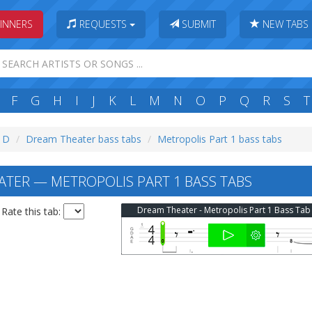
INNERS
REQUESTS
SUBMIT
NEW TABS
F
G
H
I
J
K
L
M
N
O
P
Q
R
S
T
: D
Dream Theater bass tabs
Metropolis Part 1 bass tabs
TER — METROPOLIS PART 1 BASS TABS
Dream Theater - Metropolis Part 1 Bass Tab
Rate this tab: