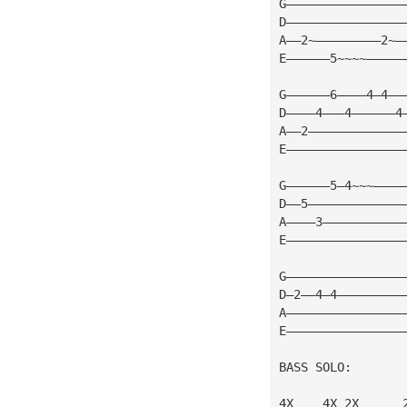
G————————————————
D————————————————
A——2~—————————2~—
E——————5~~~~—————
G——————6————4—4——
D————4———4——————4
A——2—————————————
E————————————————
G——————5—4~~~————
D——5—————————————
A————3———————————
E————————————————
G————————————————
D—2——4—4—————————
A————————————————
E————————————————
BASS SOLO:
4X    4X 2X      