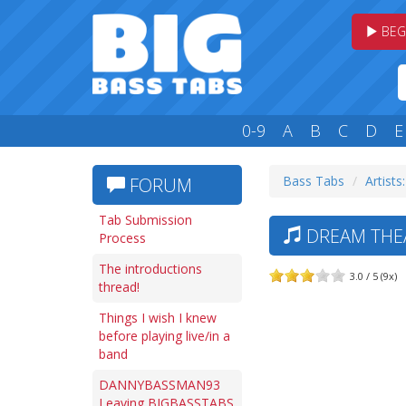
BEG
0-9
A
B
C
D
E
Bass Tabs
Artists
FORUM
Tab Submission
DREAM THEA
Process
The introductions
3.0 / 5 (9x)
thread!
Things I wish I knew
before playing live/in a
band
DANNYBASSMAN93
Leaving BIGBASSTABS