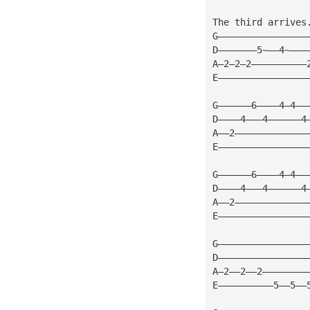
The third arrives
G————————————————
D———————5~——4~———
A—2—2—2——————————
E————————————————
G——————6————4—4——
D————4———4——————4
A——2—————————————
E————————————————
G——————6————4—4——
D————4———4——————4
A——2—————————————
E————————————————
G————————————————
D————————————————
A—2——2——2————————
E——————————5——5——