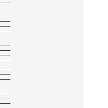
——————
——————
——————
——————
——————
——————
——————
——————
——————
——————
——————
——————
——————
——————
——————
——————
——————