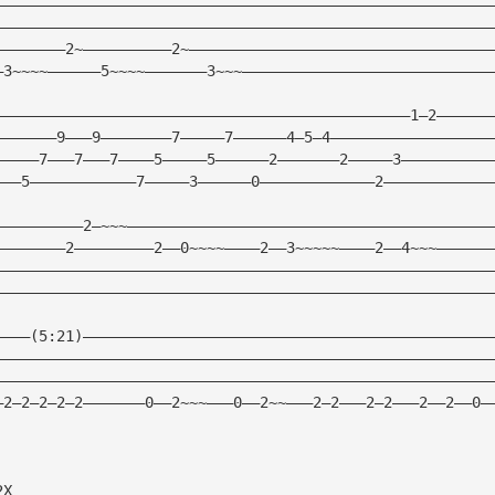
————————————————————————————————————————————————————————
————————————————————————————————————————————————————————
————————2~——————————2~——————————————————————————————————
—3~~~~——————5~~~~———————3~~~————————————————————————————
———————————————————————————————————————————————1—2——————
———————9———9————————7—————7——————4—5—4——————————————————
—————7———7———7————5—————5——————2———————2—————3——————————
———5————————————7—————3——————0—————————————2————————————
——————————2—~~~—————————————————————————————————————————
————————2—————————2——0~~~~————2——3~~~~~————2——4~~~——————
————————————————————————————————————————————————————————
————————————————————————————————————————————————————————
————(5:21)——————————————————————————————————————————————
————————————————————————————————————————————————————————
————————————————————————————————————————————————————————
—2—2—2—2—2———————0——2~~~———0——2~~———2—2———2—2———2——2——0—
2X 