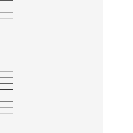
——————
——————
——————
——————
——————
——————
——————
——————
——————
——————
——————
——————
——————
——————
——————
——————
——————