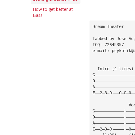
How to get better at
Bass
Dream Theater  
                 
Tabbed by Jose Au
ICQ: 72645357
e—mail: 
psykotik@
  Intro (4 times)
G————————————————
D————————————————
A————————————————
E——2—3—0~——0—0—0—
               Vo
G————————————|———
D————————————|———
A————————————|———
E——2—3—0~————|—0—
    (1:20)     (1