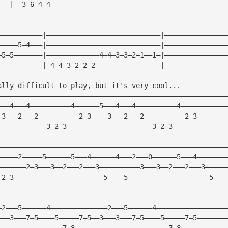
———|——3—6—4—4———————————————————————————————————————————
———————————|————————————————————————————|———————————————
—————5—4———|————————————————————————————|———————————————
—5—5———————|—————————————4—4—3—3—2—1——1—|———————————————
———————————|—4—4—3—2—2—2————————————————|———————————————
ally difficult to play, but it's very cool...
————————————————————————————————————————————————————————
———4———4——————————4——————5———4———4——————————4———————————
—3———2———2——————————2—3————3———2———2——————————2—3———————
————————————3—2—3—————————————————————3—2—3—————————————
————————————————————————————————————————————————————————
—————2—————5——————5———4——————4———2———0——————5———4———————
———————2—3———3——2———2———3——————————3———3——2———2———3—————
—2—3——————————————————————5————5————————————————————5———
————————————————————————————————————————————————————————
—2———5——————4——————————————2———5——————4—————————————————
———3———7—5————5—————7—5——3———3———7—5————5—————7—5———————
————————————————7—8———————————————————————7—8———————————