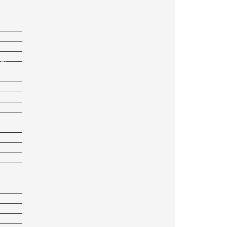
——————
——————
——————
~~————
——————
——————
——————
——————
——————
——————
——————
——————
——————
——————
——————
——————