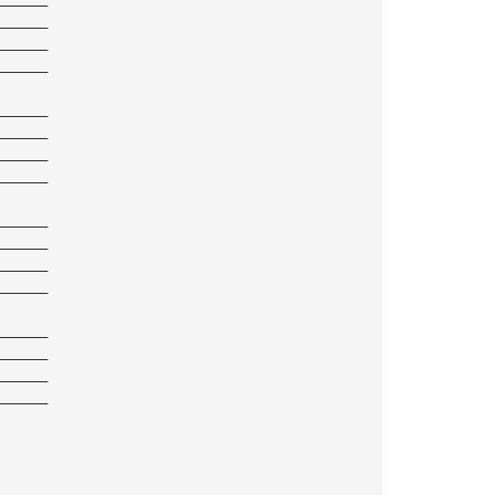
——————
——————
——————
——————
——————
——————
——————
——————
——————
——————
——————
——————
——————
——————
——————
——————