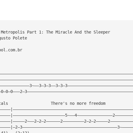
 Metropolis Part 1: The Miracle And the Sleeper
gusto Polete
bol.com.br
————————————————————————————————————————————————————————
————————————————————————————————————————————————————————
—————————————3~——3—3—3——3—3—3———————————————————————————
—0—0—0———2—3————————————————————————————————————————————
cals                  There's no more freedom
—————|——————————————————————————————————————————————————
—————|——————————————————————5~——4~——————————————2———————
—————|—————2~——2—2—2——————2—————————2—2—2—————2—————————
—————|—2—3————————————————————————————————————————3~————
:41)   (2:12)