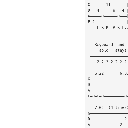
G———————11———————
D———4——————9———4—
A—————9——————9———
E—2——————————————
  L L R R  R R L.
|——Keyboard——and—
|————solo———stays
|————————————————
|———2—2—2—2—2—2—2
   6:22       6:3
G————————————————
D————————————————
A————————————————
E—0—0—0—————————0
   7:02  (4 times
G————————————————
D———————————————2
A—————————————2——