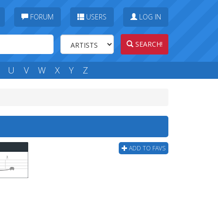
FORUM
USERS
LOG IN
SEARCH!
U
V
W
X
Y
Z
ADD TO FAVS