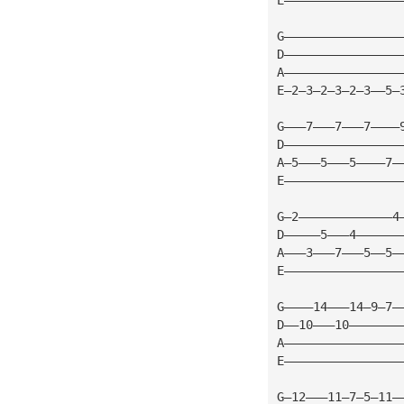
G————————————————
D————————————————
A————————————————
E—2—3—2—3—2—3——5—
G———7———7———7————
D————————————————
A—5———5———5————7—
E————————————————
G—2—————————————4
D—————5———4——————
A———3———7———5——5—
E————————————————
G————14———14—9—7—
D——10———10———————
A————————————————
E————————————————
G—12———11—7—5—11—