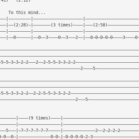
    To this mind...
———|—————————|————————————————————|—————————————————————
———|——(2:28)—|———————(3 times)————|———(2:58)————————————
———|—————————|————————————————————|—————————————————————
~——|——0~~~———|——0——3~———0——3~——2~—|——0—0—0—0—0————3~~——0
————————————————————————————————————————————————————————
————————————————————————————————————————————————————————
—5—5—3—3—2—2———2——2—5—5—3—3—2—2—————————————————————————
—————————————————————————————————2~———5~————————————————
————————————————————————————————————————————————————————
————————————————————————————————————————————————————————
—5—5—3—3—2—2——2—2—5—5—3—3—2—2———————————————————————————
———————————————————————————————2~——5~———————————————————
———————|————(9 times)————|——————————————————————————————
———————|—————————————————|——————————————————————————————
———5———|—7—7—7—7—7—7—————|—————————————2~—2—2—2—2———————
0—0——0—|—————————————0—0—|—0—0—0—0—2—3——————————————————