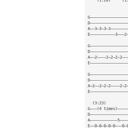
                 
G————————————————
D————————————————
A——3—3—3—3———————
E———————————3~——2
G————————————————
D————————————————
A——2~———2—2—2—2——
E————————————————
G————————————————
D————————————————
A—2——2—2—2————2—2
E————————————————
  (3:23) 
G———(4 times)————
D————————————————
A————————————5———
E——0—0—0—0—0———0—