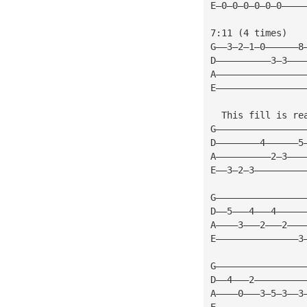
E—0—0—0—0—0—0————
7:11 (4 times)
G——3—2—1—0——————8
D——————————3—3———
A————————————————
E————————————————
  This fill is re
G————————————————
D————————4——————5
A——————————2—3———
E——3—2—3—————————
G————————————————
D——5———4———4—————
A————3———2———2———
E———————————————3
G————————————————
D——4———2—————————
A————0———3—5—3——3
E————————————————