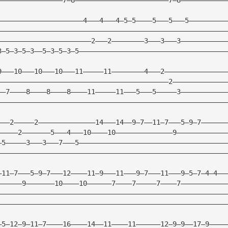
—————————————————————4———4———4—5—5————5———5———5—————————
————————————————————————————————————————————————————————
———————————————————————2———2————————3———3———3———————————
3—5—3—5—3——5—3—5—3—5————————————————————————————————————
9———10———10———10———11—————11————————4———2———————————————
——————————————————————————————————————————2—————————————
——7————8————8————8————11—————11———5———5—————3———————————
————————————————————————————————————————————————————————
———2—————2——————————————14———14——9—7——11—7———5—9—7——————
—————2———————5———4———10————10——————————————9————————————
—5—————3———3———7———5————————————————————————————————————
————————————————————————————————————————————————————————
—11—7———5—9—7———12————11—9———11———9—7———11———9—5—7—4—4——
——————9———————10————10——————7————7—————7————7———————————
————————————————————————————————————————————————————————
————————————————————————————————————————————————————————
—5—12—9—11—7————16————14——11————11——————12—9—9——17—9————