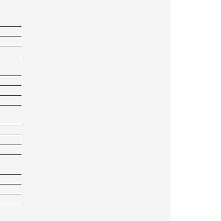
——————
——————
——————
——————
——————
——————
——————
——————
——————
——————
——————
——————
——————
——————
——————
——————