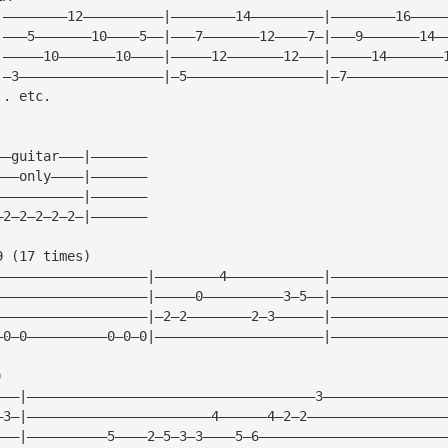
|————————12——————————|————————14—————————|————————16————
|———5———————10————5——|———7———————12————7—|———9———————14—
|—————10———————10————|—————12———————12———|—————14———————
|—3——————————————————|—5—————————————————|—7————————————
.. etc.
——guitar———|———————
———only————|———————
———————————|———————
—2—2—2—2—2—|———————
9 (17 times)
———————————————————|————————4————————————|——————————————
———————————————————|—————0——————————3—5——|——————————————
———————————————————|—2—2————————2—3——————|——————————————
—0—0——————————0—0—0|—————————————————————|——————————————
)     
———|————————————————————————————————————3———————————————
—3—|———————————————————————4——————4—2—2—————————————————
———|——————————5————2—5—3—3————5—6———————————————————————