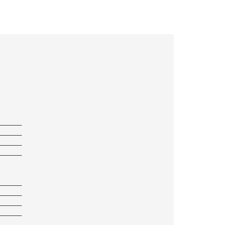
——————
——————
——————
——————
——————
——————
——————
——————