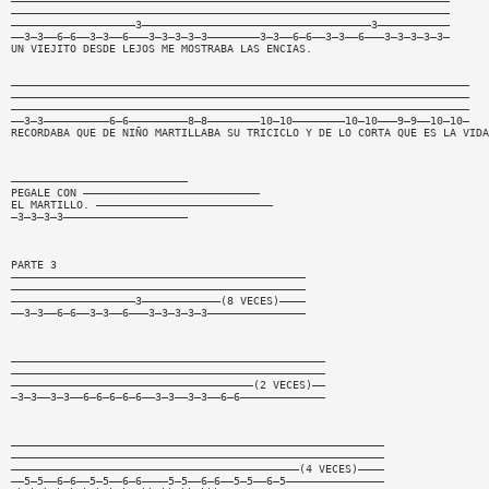
———————————————————————————————————————————————————————————————————
———————————————————————————————————————————————————————————————————
———————————————————3———————————————————————————————————3———————————
——3—3——6—6——3—3——6———3—3—3—3—3————————3—3——6—6——3—3——6———3—3—3—3—3—
UN VIEJITO DESDE LEJOS ME MOSTRABA LAS ENCIAS.
——————————————————————————————————————————————————————————————————————
——————————————————————————————————————————————————————————————————————
——————————————————————————————————————————————————————————————————————
——3—3——————————6—6—————————8—8————————10—10————————10—10———9—9——10—10—
RECORDABA QUE DE NIÑO MARTILLABA SU TRICICLO Y DE LO CORTA QUE ES LA VIDA
———————————————————————————
PEGALE CON ———————————————————————————
EL MARTILLO. ———————————————————————————
—3—3—3—3———————————————————
PARTE 3
—————————————————————————————————————————————
—————————————————————————————————————————————
———————————————————3————————————(8 VECES)————
——3—3——6—6——3—3——6———3—3—3—3—3———————————————
————————————————————————————————————————————————
————————————————————————————————————————————————
—————————————————————————————————————(2 VECES)——
—3—3——3—3——6—6—6—6—6——3—3——3—3——6—6—————————————
—————————————————————————————————————————————————————————
—————————————————————————————————————————————————————————
————————————————————————————————————————————(4 VECES)————
——5—5——6—6——5—5——6—6————5—5——6—6——5—5——6—5———————————————