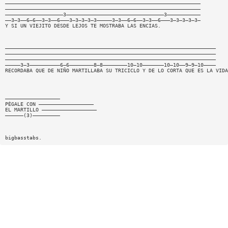
————————————————————————————————————————————————————————————————
————————————————————————————————————————————————————————————————
———————————————————3————————————————————————————————3———————————
——3—3——6—6——3—3——6———3—3—3—3—3—————3—3——6—6——3—3——6———3—3—3—3—3—
Y SI UN VIEJITO DESDE LEJOS TE MOSTRABA LAS ENCIAS.
—————————————————————————————————————————————————————————————————————
—————————————————————————————————————————————————————————————————————
—————————————————————————————————————————————————————————————————————
—————3—3——————————6—6————————8—8————————10—10———————10—10——9—9—10————
RECORDABA QUE DE NIÑO MARTILLABA SU TRICICLO Y DE LO CORTA QUE ES LA VIDA
——————————————————
PÈGALE CON ——————————————————
EL MARTILLO ——————————————————
——————(3)—————————
bigbasstabs.