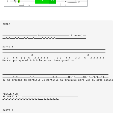
INTRO:
———————————————————————————————————————————————————————
———————————————————————————————————————————————————————
———————————————————————3————————————————————(4 veces)——
——3—3———6—6———3—3———6—————3—3—3—3—3————————————————————
parte 1
————————————————————————————————————————————————————————————————————
————————————————————————————————————————————————————————————————————
———————————————————3————————————————————————————————————3———————————
—3—3———6—6——3—3——6———3—3—3—3—3——————3—3———6—6———3—3———6———3—3—3—3—3—
Me caí por que el triciclo ya no tiene gasolina.
——————————————————————————————————————————————————————————————————————
——————————————————————————————————————————————————————————————————————
——————————————————————————————————————————————————————————————————————
———————3—3————————6—6————————————8—8———————10—10—————10—10——9—9——10———
sI me prestas tu martillo yo martillo mi triciclo para ver si este camina
—————————————————————————————————————
PEGALE CON —————————————————————————————————————
EL MARTILLO. —————————————————————————————————————
—3—3—3—3—3—3—3—3—3—3—3—3———3—3—3—3—3—
PARTE 2