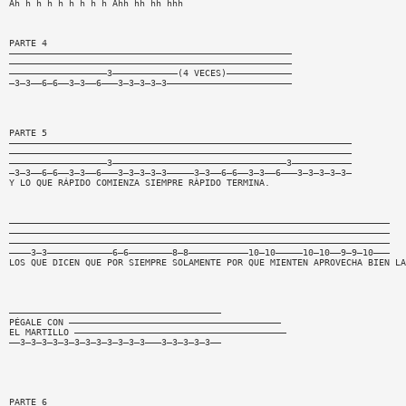
Ah h h h h h h h h Ahh hh hh hhh
PARTE 4
————————————————————————————————————————————————————
————————————————————————————————————————————————————
——————————————————3————————————(4 VECES)————————————
—3—3——6—6——3—3——6———3—3—3—3—3———————————————————————
PARTE 5
———————————————————————————————————————————————————————————————
———————————————————————————————————————————————————————————————
——————————————————3————————————————————————————————3———————————
—3—3——6—6——3—3——6———3—3—3—3—3—————3—3——6—6——3—3——6———3—3—3—3—3—
Y LO QUE RÁPIDO COMIENZA SIEMPRE RÀPIDO TERMINA.
——————————————————————————————————————————————————————————————————————
——————————————————————————————————————————————————————————————————————
——————————————————————————————————————————————————————————————————————
————3—3————————————6—6————————8—8———————————10—10—————10—10——9—9—10———
LOS QUE DICEN QUE POR SIEMPRE SOLAMENTE POR QUE MIENTEN APROVECHA BIEN LA
———————————————————————————————————————
PÉGALE CON ———————————————————————————————————————
EL MARTILLO ———————————————————————————————————————
——3—3—3—3—3—3—3—3—3—3—3—3———3—3—3—3—3——
PARTE 6