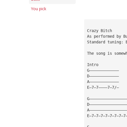
You pick
Crazy Bitch
As performed by B
Standard tuning: 
The song is somew
Intro
G—————————————
D—————————————
A—————————————
E—7—7————7—7/—
G————————————————
D————————————————
A————————————————
E—7—7—7—7—7—7—7—7
G————————————————