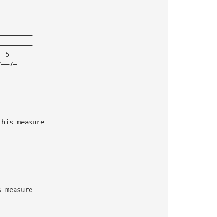
—————————
—————————
——5——————
7——7—
this measure
s measure