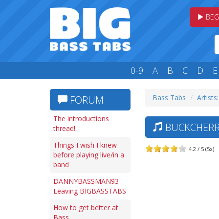
BEG
0-9
A
B
C
D
E
Bass Tabs
Artists
FORUM
The introductions
BUCKCHERRY
thread!
Things I wish I knew
4.2 / 5 (5x)
before playing live/in a
band
DANNYBASSMAN93
Leaving BIGBASSTABS
How to get better at
Bass