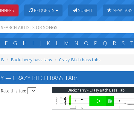
INNERS
REQUESTS
SUBMIT
NEW TABS
F
G
H
I
J
K
L
M
N
O
P
Q
R
S
T
: B
Buckcherry bass tabs
Crazy Bitch bass tabs
 — CRAZY BITCH BASS TABS
Buckcherry - Crazy Bitch Bass Tab
Rate this tab: