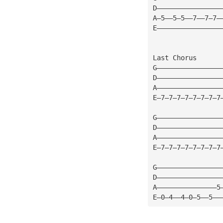
D————————————————
A—5——5—5——7——7—7—
E————————————————
Last Chorus
G————————————————
D————————————————
A————————————————
E—7—7—7—7—7—7—7—7
G————————————————
D————————————————
A————————————————
E—7—7—7—7—7—7—7—7
G————————————————
D————————————————
A———————————————5
E—0—4——4—0—5——5——