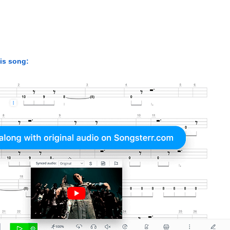
his song: