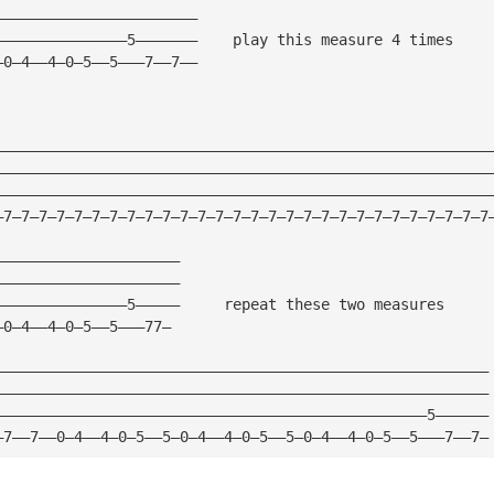
———————————————————————
———————————————5———————    play this measure 4 times
—0—4——4—0—5——5———7——7——
————————————————————————————————————————————————————————
————————————————————————————————————————————————————————
————————————————————————————————————————————————————————
—7—7—7—7—7—7—7—7—7—7—7—7—7—7—7—7—7—7—7—7—7—7—7—7—7—7—7—7
—————————————————————
—————————————————————
———————————————5—————     repeat these two measures
—0—4——4—0—5——5———77—
————————————————————————————————————————————————————————
————————————————————————————————————————————————————————
—————————————————————————————————————————————————5——————
—7——7——0—4——4—0—5——5—0—4——4—0—5——5—0—4——4—0—5——5———7——7—