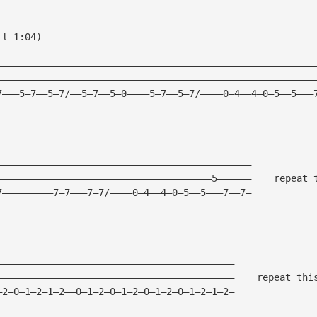
il 1:04)
————————————————————————————————————————————————————————
————————————————————————————————————————————————————————
————————————————————————————————————————————————————————
7———5—7——5—7/——5—7——5—0————5—7——5—7/————0—4——4—0—5——5———
—————————————————————————————————————————————
—————————————————————————————————————————————
——————————————————————————————————————5——————    repeat 
7—————————7—7———7—7/————0—4——4—0—5——5———7——7—
——————————————————————————————————————————
——————————————————————————————————————————
——————————————————————————————————————————    repeat thi
—2—0—1—2—1—2——0—1—2—0—1—2—0—1—2—0—1—2—1—2—