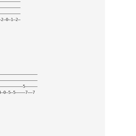
—————————
—————————
—————————
—2—0—1—2—
————————————————
————————————————
——————————5—————
4—0—5—5————7——7