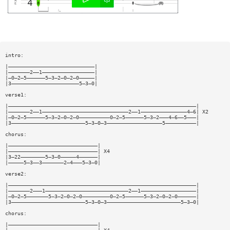
intro:
|————————————————————————————|
|———————2——1—————————————————|
|—0—2—5——————5—3—2—0—2—0—————|
|3——————————————————————5—3—0|
verse1:
|—————————————————————————————————————————————————————————————|
|———————2——1————————————————————————————2——1———————————————4—6| X2
|—0—2—5——————5—3—2—0—2—0——————————0—2—5——————5—3—2———4—6——5———|
|3————————————————————————5—3—0—3——————————————————5——————————|
chorus:
|—————————————————————————————|
|—————————————————————————————| X4
|3—22————————5—3—0—————4——————|
|—————5—3——3———————2—4———5—3—0|
verse2:
|—————————————————————————————————————————————————————————————|
|———————2———1———————————————————————————2——1——————————————————|
|—0—2—5———————5—3—2—0—2—0—————————0—2—5——————5—3—2—0—2—0——————|
|3————————————————————————5—3—0—3————————————————————————5—3—0|
chorus:
|—————————————————————————————|