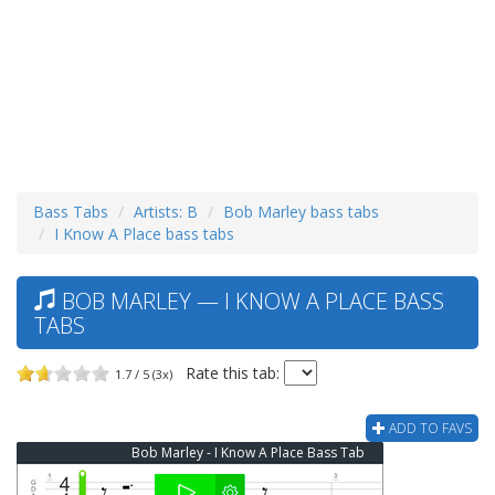
Bass Tabs
Artists: B
Bob Marley bass tabs
I Know A Place bass tabs
BOB MARLEY — I KNOW A PLACE BASS
TABS
Rate this tab:
1.7 / 5 (3x)
ADD TO FAVS
Bob Marley - I Know A Place Bass Tab