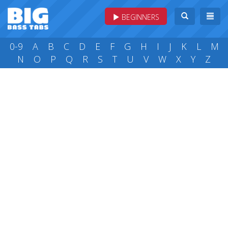
BEGINNERS
0-9
A
B
C
D
E
F
G
H
I
J
K
L
M
N
O
P
Q
R
S
T
U
V
W
X
Y
Z