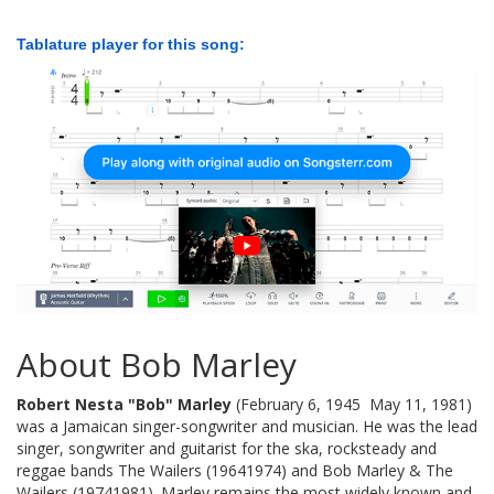
Tablature player for this song:
About Bob Marley
Robert Nesta "Bob" Marley
(February 6, 1945  May 11, 1981)
was a Jamaican singer-songwriter and musician. He was the lead
singer, songwriter and guitarist for the ska, rocksteady and
reggae bands The Wailers (19641974) and Bob Marley & The
Wailers (19741981). Marley remains the most widely known and