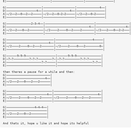
E|—————————————————————————|——————————————————|————————————————|
G|————————————————————|——————————————————|—————————————4——|
D|—————————————————4——|———————————————4——|————————————————|
A|—/2——2——0——2——2—————|—/2——2——0—2—2—————|—/2——2——0—2—————|
E|————————————————————|——————————————————|————————————————|
G|——————————————2—3—4——|————————————————————————————|———————————————————|
D|—————————————————————|—————————————————————————4——|—————————————————4—|
A|—/2——2———0——2————————|—/2————2————0——2————2———————|—/2———2———0——2—2———|
E|—————————————————————|————————————————————————————|———————————————————|
G|———————————————————————————|—————————————————————4—————|
D|————————————————————————4——|———————————————————————————|
A|—/2————2————0——2———2———————|—/2————2————0———2————————0—|
E|———————————————————————————|———————————————————————————|
G|——————9—9—9—————————————————|——————9—9—9——————————————|
D|—7—7—————————7—7—7————————7—|—7—7—————————7—7—7———————|
A|————————————————————7—7—————|————————————————————7—7——|
E|————————————————————————————|—————————————————————————|
then theres a pause for a while and then:
G|—————————————————————————|
D|——————————————————————4——|
A|—/2———2———0———2———2——————|
E|—————————————————————————|
G|——————————————————————————|———————————————————————————|
D|———————————————————————4——|—————————————————————————4—|
A|—/2————2————0———2——2——————|—/2————2————0———2———2——————|
E|——————————————————————————|———————————————————————————|
G|————————————————4—4—4——|
D|———————————————————————|
A|—/2———2———0——2—————————|
E|———————————————————————|
And thats it, hope u like it and hope its helpful