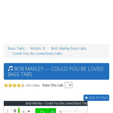
Bass Tabs
Artists: B
Bob Marley bass tabs
Could You Be Loved bass tabs
BOB MARLEY — COULD YOU BE LOVED
BASS TABS
Rate this tab:
4.5 / 5 (9x)
ADD TO FAVS
Bob Marley - Could You Be Loved Bass Tab