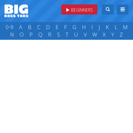
BEGINNERS
0-9
A
B
C
D
E
F
G
H
I
J
K
L
M
N
O
P
Q
R
S
T
U
V
W
X
Y
Z