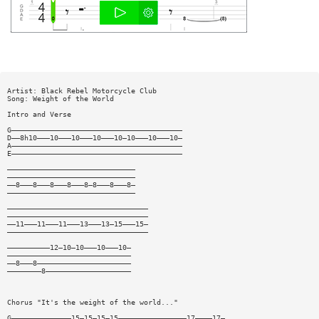
Artist: Black Rebel Motorcycle Club
Song: Weight of the World
Intro and Verse
G————————————————————————————————————————
D——8h10———10———10———10———10—10———10———10—
A————————————————————————————————————————
E————————————————————————————————————————
——————————————————————————————
——————————————————————————————
——8———8———8———8———8—8———8———8—
——————————————————————————————
—————————————————————————————————
—————————————————————————————————
——11———11———11———13———13—15———15—
—————————————————————————————————
——————————12—10—10———10———10—
—————————————————————————————
——8———8——————————————————————
————————8————————————————————
Chorus "It's the weight of the world..."
G——————————————15—15—15—15————————————————17————17—