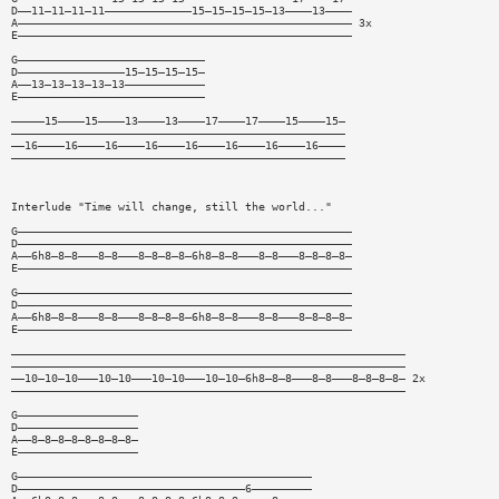
D——11—11—11—11—————————————15—15—15—15—13————13————
A—————————————————————————————————————————————————— 3x
E——————————————————————————————————————————————————
G————————————————————————————
D————————————————15—15—15—15—
A——13—13—13—13—13————————————
E————————————————————————————
—————15————15————13————13————17————17————15————15—
——————————————————————————————————————————————————
——16————16————16————16————16————16————16————16————
——————————————————————————————————————————————————
Interlude "Time will change, still the world..."
G——————————————————————————————————————————————————
D——————————————————————————————————————————————————
A——6h8—8—8———8—8———8—8—8—8—6h8—8—8———8—8———8—8—8—8—
E——————————————————————————————————————————————————
G——————————————————————————————————————————————————
D——————————————————————————————————————————————————
A——6h8—8—8———8—8———8—8—8—8—6h8—8—8———8—8———8—8—8—8—
E——————————————————————————————————————————————————
———————————————————————————————————————————————————————————
———————————————————————————————————————————————————————————
——10—10—10———10—10———10—10———10—10—6h8—8—8———8—8———8—8—8—8— 2x
———————————————————————————————————————————————————————————
G——————————————————
D——————————————————
A——8—8—8—8—8—8—8—8—
E——————————————————
G————————————————————————————————————————————
D——————————————————————————————————6—————————