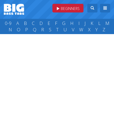
BEGINNERS
0-9
A
B
C
D
E
F
G
H
I
J
K
L
M
N
O
P
Q
R
S
T
U
V
W
X
Y
Z