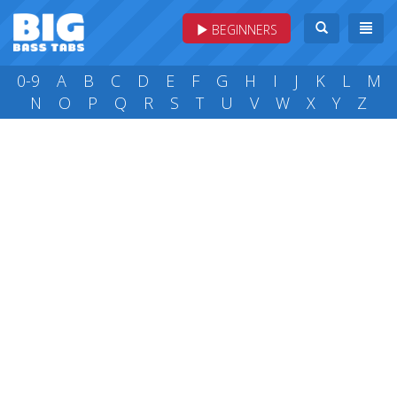
BEGINNERS
0-9
A
B
C
D
E
F
G
H
I
J
K
L
M
N
O
P
Q
R
S
T
U
V
W
X
Y
Z