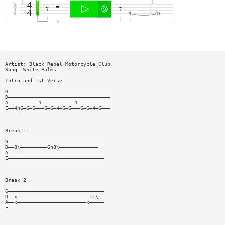
Artist: Black Rebel Motorcycle Club
Song: White Palms
Intro and 1st Verse
G——————————————————————————————————
D——————————————————————————————————
A——————————4———————————4———————————
E——4h6—6—6———6—6—4—6—6———6—6—4—6———
Break 1
G————————————————————————————————
D——8\—————————6h8\—————————————
A————————————————————————————————
E————————————————————————————————
Break 2
G————————————————————————————————
D——x————————————————————————11\—
A——x———————————————————————x—————
E————————————————————————————————