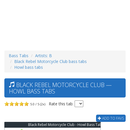
Bass Tabs
Artists: B
Black Rebel Motorcycle Club bass tabs
Howl bass tabs
BLACK REBEL MOTORCYCLE CLUB —
HOWL BASS TABS
Rate this tab:
5.0 / 5 (2x)
ADD TO FAVS
Black Rebel Motorcycle Club - Howl Bass Tab