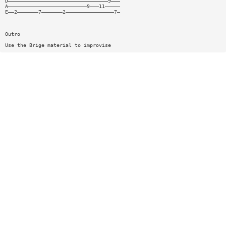
D—————————————————————————————————9———
A——————————————————————————9———11—————
E——2———————7———————2————————————————7—
Outro
Use the Brige material to improvise