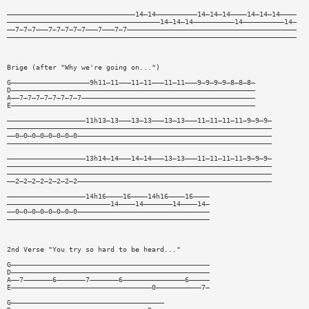
———————————————————————————————14—14——————————14—14—14————14—14—14————
—————————————————————————————————————14—14—14——————————14——————————14—
——7—7—7———7—7—7—7—7———7———7—7—————————————————————————————————————————
——————————————————————————————————————————————————————————————————————
Brige (after "Why we're going on...")
G———————————————————9h11—11———11—11———11—11———9—9—9—9—8—8—8—
D———————————————————————————————————————————————————————————
A——7—7—7—7—7—7—7—7——————————————————————————————————————————
E———————————————————————————————————————————————————————————
———————————————————11h13—13———13—13———13—13———11—11—11—11—9—9—9—
————————————————————————————————————————————————————————————————
——0—0—0—0—0—0—0—0———————————————————————————————————————————————
————————————————————————————————————————————————————————————————
———————————————————13h14—14———14—14———13—13———11—11—11—11—9—9—9—
————————————————————————————————————————————————————————————————
————————————————————————————————————————————————————————————————
——2—2—2—2—2—2—2—2———————————————————————————————————————————————
———————————————————14h16————16————14h16————16————
—————————————————————————14————14———————14————14—
——0—0—0—0—0—0—0—0————————————————————————————————
—————————————————————————————————————————————————
2nd Verse "You try so hard to be heard..."
G————————————————————————————————————————————————
D————————————————————————————————————————————————
A——7———————6———————7———————6———————————————6—————
E——————————————————————————————————0———————————7—
G—————————————————————————————————————