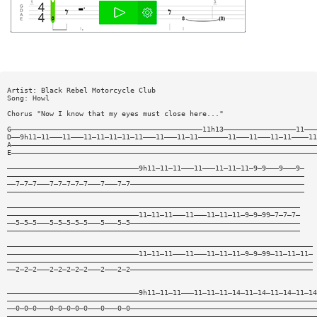
Artist: Black Rebel Motorcycle Club
Song: Howl
Chorus "Now I know that my eyes must close here..."
G—————————————————————————————————————————————11h13—————————————————11———
D——9h11—11———11———11—11—11—11—11———11———11—11———————11———11———11—11————11
A————————————————————————————————————————————————————————————————————————
E————————————————————————————————————————————————————————————————————————
———————————————————————————————9h11—11—11———11———11—11—11—9—9———9———9—
——————————————————————————————————————————————————————————————————————
——7—7—7———7—7—7—7—7———7———7—7—————————————————————————————————————————
——————————————————————————————————————————————————————————————————————
—————————————————————————————————————————————————————————————————————
———————————————————————————————11—11—11———11———11—11—11—9—9—99—7—7—7—
——5—5—5———5—5—5—5—5———5———5—5————————————————————————————————————————
—————————————————————————————————————————————————————————————————————
————————————————————————————————————————————————————————————————————————
———————————————————————————————11—11—11———11———11—11—11—9—9—99—11—11—11—
————————————————————————————————————————————————————————————————————————
——2—2—2———2—2—2—2—2———2———2—2———————————————————————————————————————————
———————————————————————————————9h11—11—11———11—11—11—14—11—14—11—14—11—14
—————————————————————————————————————————————————————————————————————————
——0—0—0———0—0—0—0—0———0———0—0————————————————————————————————————————————
—————————————————————————————————————————————————————————————————————————