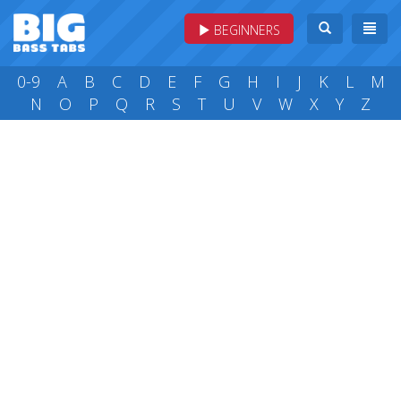
BEGINNERS
0-9
A
B
C
D
E
F
G
H
I
J
K
L
M
N
O
P
Q
R
S
T
U
V
W
X
Y
Z