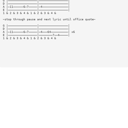
G |—————————————————|—————————————————|
D |—————————————————|—————————————————|
A |—11——————6—7—————|—4———————————————|
E |—————————————————|—————————————————|
1 & 2 & 3 & 4 & 1 & 2 & 3 & 4 &
~stop through pause and next lyric until office quote~
G |—————————————————|—————————————————|
D |—————————————————|—————————————————|
A |—11——————6—7—————|—4———64——————————| x6
E |—————————————————|————————7——4—————|
1 & 2 & 3 & 4 & 1 & 2 & 3 & 4 &