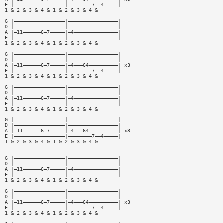
E |—————————————————|————————7——4—————|
1 & 2 & 3 & 4 & 1 & 2 & 3 & 4 &
G |—————————————————|—————————————————|
D |—————————————————|—————————————————|
A |—11——————6—7—————|—4———————————————|
E |—————————————————|—————————————————|
1 & 2 & 3 & 4 & 1 & 2 & 3 & 4 &
G |—————————————————|—————————————————|
D |—————————————————|—————————————————|
A |—11——————6—7—————|—4———64——————————| x3
E |—————————————————|————————7——4—————|
1 & 2 & 3 & 4 & 1 & 2 & 3 & 4 &
G |—————————————————|—————————————————|
D |—————————————————|—————————————————|
A |—11——————6—7—————|—4———————————————|
E |—————————————————|—————————————————|
1 & 2 & 3 & 4 & 1 & 2 & 3 & 4 &
G |—————————————————|—————————————————|
D |—————————————————|—————————————————|
A |—11——————6—7—————|—4———64——————————| x3
E |—————————————————|————————7——4—————|
1 & 2 & 3 & 4 & 1 & 2 & 3 & 4 &
G |—————————————————|—————————————————|
D |—————————————————|—————————————————|
A |—11——————6—7—————|—4———————————————|
E |—————————————————|—————————————————|
1 & 2 & 3 & 4 & 1 & 2 & 3 & 4 &
G |—————————————————|—————————————————|
D |—————————————————|—————————————————|
A |—11——————6—7—————|—4———64——————————| x3
E |—————————————————|————————7——4—————|
1 & 2 & 3 & 4 & 1 & 2 & 3 & 4 &