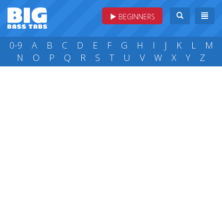
BEGINNERS
0-9
A
B
C
D
E
F
G
H
I
J
K
L
M
N
O
P
Q
R
S
T
U
V
W
X
Y
Z