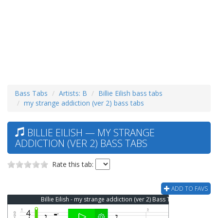
Bass Tabs
Artists: B
Billie Eilish bass tabs
my strange addiction (ver 2) bass tabs
BILLIE EILISH — MY STRANGE
ADDICTION (VER 2) BASS TABS
Rate this tab:
ADD TO FAVS
Billie Eilish - my strange addiction (ver 2) Bass Tab