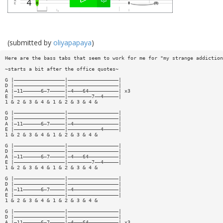
(submitted by
oliyapapaya
)
Here are the bass tabs that seem to work for me for "my strange addiction
~starts a bit after the office quotes~
G |—————————————————|—————————————————|
D |—————————————————|—————————————————|
A |—11——————6—7—————|—4———64——————————| x3
E |—————————————————|————————7——4—————|
1 & 2 & 3 & 4 & 1 & 2 & 3 & 4 &
G |—————————————————|—————————————————|
D |—————————————————|—————————————————|
A |—11——————6—7—————|—4———————————————|
E |—————————————————|———————————4—————|
1 & 2 & 3 & 4 & 1 & 2 & 3 & 4 &
G |—————————————————|—————————————————|
D |—————————————————|—————————————————|
A |—11——————6—7—————|—4———64——————————|
E |—————————————————|————————7——4—————|
1 & 2 & 3 & 4 & 1 & 2 & 3 & 4 &
G |—————————————————|—————————————————|
D |—————————————————|—————————————————|
A |—11——————6—7—————|—4———————————————|
E |—————————————————|—————————————————|
1 & 2 & 3 & 4 & 1 & 2 & 3 & 4 &
G |—————————————————|—————————————————|
D |—————————————————|—————————————————|
A |—11——————6—7—————|—4———64——————————| x3