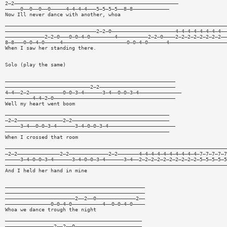
2—2——————————————————————————————————————————————————————
—————0——0——0——0—————4—4—4—4———5—5—5—5——8—8————————————
Now Ill never dance with another, whoa
—————————————————————————————————————————————————————————————————————————
——————————————————————————————2—2—0—————————————————————4—4—4—4—4—4—4—4——
—————————————2—2—0———0—0—4—0————————4——————————2—2—0————2—2—2—2—2—2—2—2——
8—8———0—0—4—0—————4—————————————————————0—0—4—0——————4———————————————————
When I saw her standing there.
Solo (play the same)
————————————————————————————————————————————————————————
————————————————————————————2—2—————————————————————————
4—4——2—2———————————0—0—3—4——————3—4——0—0—3—4——————————————
—————————4—4—2—0————————————————————————————————————————
Well my heart went boom
——————————————————————————————————————————————————————
—2—2———————————————2—2————————————————————————————————
—————3—4——0—0—3—4——————3—4—0—0—3—4——————————————————————
——————————————————————————————————————————————————————
When I crossed that room
—————————————————————————————————————————————————————————————————————————
—2—2——————————————2—2—————————————2—2———————4—4—4—4—4—4—4—4—4—4—7—7—7—7—7
—————3—4—0—0—3—4——————3—4—0—0—3—4——————3—4——2—2—2—2—2—2—2—2—2—2—5—5—5—5—5
—————————————————————————————————————————————————————————————————————————
And I held her hand in mine
——————————————————————————————————————————————
——————————————————————————————————————————————
———————————————————————2——2——0—————————————2——
———————————————0—0—4—0——————————4——0—0—4—0————
Whoa we dance trough the night
—————————————————————————————————————————————
————————————————2——2——0——————————————————————