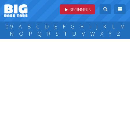
BEGINNERS
0-9
A
B
C
D
E
F
G
H
I
J
K
L
M
N
O
P
Q
R
S
T
U
V
W
X
Y
Z