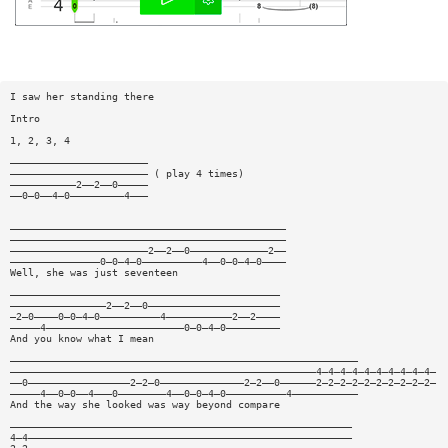
I saw her standing there
Intro
1, 2, 3, 4
———————————————————————
——————————————————————— ( play 4 times)
———————————2——2——0—————
——0—0——4—0—————————4———
——————————————————————————————————————————————
——————————————————————————————————————————————
———————————————————————2——2——0—————————————2——
———————————————0—0—4—0——————————4——0—0—4—0————
Well, she was just seventeen
—————————————————————————————————————————————
————————————————2——2——0——————————————————————
—2—0————0—0—4—0——————————4———————————2——2————
—————4———————————————————————0—0—4—0—————————
And you know what I mean
——————————————————————————————————————————————————————————
———————————————————————————————————————————————————4—4—4—4—4—4—4—4—4—4—
——0—————————————————2—2—0——————————————2—2——0——————2—2—2—2—2—2—2—2—2—2—
—————4——0—0——4———0————————4——0—0—4—0——————————4———————————
And the way she looked was way beyond compare
—————————————————————————————————————————————————————————
4—4——————————————————————————————————————————————————————