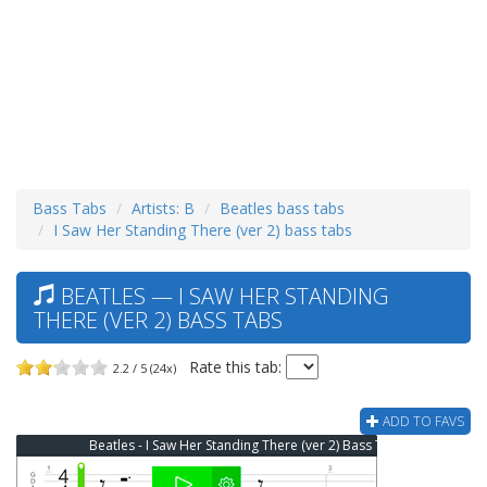
Bass Tabs
Artists: B
Beatles bass tabs
I Saw Her Standing There (ver 2) bass tabs
BEATLES — I SAW HER STANDING
THERE (VER 2) BASS TABS
Rate this tab:
2.2 / 5 (24x)
ADD TO FAVS
Beatles - I Saw Her Standing There (ver 2) Bass Tab