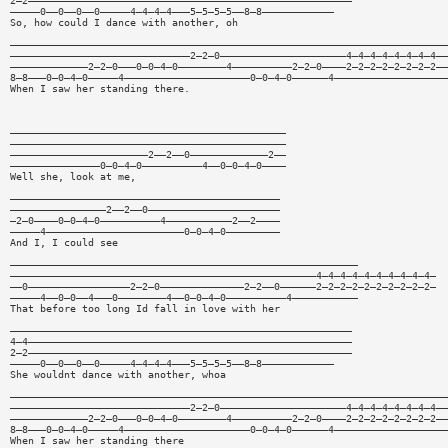
2—2——————————————————————————————————————————————————————
—————0——0——0——0—————4—4—4—4———5—5—5—5——8—8————————————
So, how could I dance with another, oh
—————————————————————————————————————————————————————————————————————————
——————————————————————————————2—2—0—————————————————————4—4—4—4—4—4—4—4——
—————————————2—2—0———0—0—4—0————————4——————————2—2—0————2—2—2—2—2—2—2—2——
8—8———0—0—4—0—————4—————————————————————0—0—4—0——————4———————————————————
When I saw her standing there.
——————————————————————————————————————————————
——————————————————————————————————————————————
———————————————————————2——2——0—————————————2——
———————————————0—0—4—0——————————4——0—0—4—0————
Well she, look at me,
—————————————————————————————————————————————
————————————————2——2——0——————————————————————
—2—0————0—0—4—0——————————4———————————2——2————
—————4———————————————————————0—0—4—0—————————
And I, I could see
——————————————————————————————————————————————————————————
———————————————————————————————————————————————————4—4—4—4—4—4—4—4—4—4—
——0—————————————————2—2—0——————————————2—2——0——————2—2—2—2—2—2—2—2—2—2—
—————4——0—0——4———0————————4——0—0—4—0——————————4———————————
That before too long Id fall in love with her
—————————————————————————————————————————————————————————
4—4——————————————————————————————————————————————————————
2—2——————————————————————————————————————————————————————
—————0——0——0——0—————4—4—4—4———5—5—5—5——8—8————————————
She wouldnt dance with another, whoa
—————————————————————————————————————————————————————————————————————————
——————————————————————————————2—2—0—————————————————————4—4—4—4—4—4—4—4——
—————————————2—2—0———0—0—4—0————————4——————————2—2—0————2—2—2—2—2—2—2—2——
8—8———0—0—4—0—————4—————————————————————0—0—4—0——————4———————————————————
When I saw her standing there