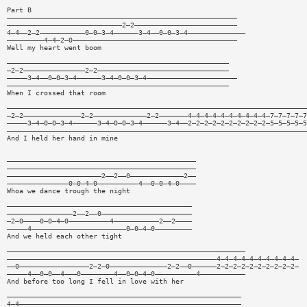
Part B
————————————————————————————————————————————————————————
————————————————————————————2—2—————————————————————————
4—4——2—2———————————0—0—3—4——————3—4——0—0—3—4——————————————
—————————4—4—2—0————————————————————————————————————————
Well my heart went boom
——————————————————————————————————————————————————————
—2—2———————————————2—2————————————————————————————————
—————3—4——0—0—3—4——————3—4—0—0—3—4——————————————————————
——————————————————————————————————————————————————————
When I crossed that room
—————————————————————————————————————————————————————————————————————————
—2—2——————————————2—2—————————————2—2———————4—4—4—4—4—4—4—4—4—4—7—7—7—7—7
—————3—4—0—0—3—4——————3—4—0—0—3—4——————3—4——2—2—2—2—2—2—2—2—2—2—5—5—5—5—5
—————————————————————————————————————————————————————————————————————————
And I held her hand in mine
——————————————————————————————————————————————
——————————————————————————————————————————————
———————————————————————2——2——0—————————————2——
———————————————0—0—4—0——————————4——0—0—4—0————
Whoa we dance trough the night
—————————————————————————————————————————————
————————————————2——2——0——————————————————————
—2—0————0—0—4—0——————————4———————————2——2————
—————4———————————————————————0—0—4—0—————————
And we held each other tight
——————————————————————————————————————————————————————————
———————————————————————————————————————————————————4—4—4—4—4—4—4—4—4—4—
——0—————————————————2—2—0——————————————2—2——0——————2—2—2—2—2—2—2—2—2—2—
—————4——0—0——4———0————————4——0—0—4—0——————————4———————————
And before too long I fell in love with her
—————————————————————————————————————————————————————————
4—4——————————————————————————————————————————————————————