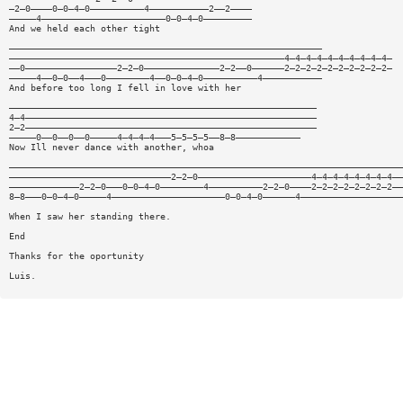
—2—0————0—0—4—0——————————4———————————2——2————
—————4———————————————————————0—0—4—0—————————
And we held each other tight
——————————————————————————————————————————————————————————
———————————————————————————————————————————————————4—4—4—4—4—4—4—4—4—4—
——0—————————————————2—2—0——————————————2—2——0——————2—2—2—2—2—2—2—2—2—2—
—————4——0—0——4———0————————4——0—0—4—0——————————4———————————
And before too long I fell in love with her
—————————————————————————————————————————————————————————
4—4——————————————————————————————————————————————————————
2—2——————————————————————————————————————————————————————
—————0——0——0——0—————4—4—4—4———5—5—5—5——8—8————————————
Now Ill never dance with another, whoa
—————————————————————————————————————————————————————————————————————————
——————————————————————————————2—2—0—————————————————————4—4—4—4—4—4—4—4——
—————————————2—2—0———0—0—4—0————————4——————————2—2—0————2—2—2—2—2—2—2—2——
8—8———0—0—4—0—————4—————————————————————0—0—4—0——————4———————————————————
When I saw her standing there.
End
Thanks for the oportunity
Luis.