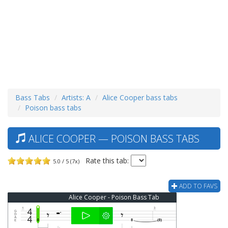
Bass Tabs
Artists: A
Alice Cooper bass tabs
Poison bass tabs
ALICE COOPER — POISON BASS TABS
Rate this tab:
5.0 / 5 (7x)
ADD TO FAVS
Alice Cooper - Poison Bass Tab