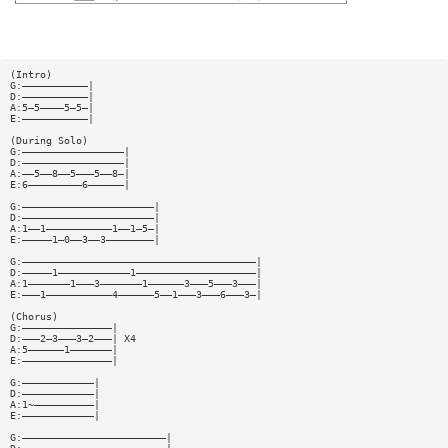
(Intro)
G:———————————|
D:———————————|
A:5—5————5—5—|
E:———————————|
(During Solo)
G:—————————————————|
D:—————————————————|
A:——5——8——5———5——8—|
E:6—————————6——————|
G:——————————————————————|
D:——————————————————————|
A:1——1———————————1——1—5—|
E:—————1—0——3——3————————|
G:———————————————————————————————————————|
D:—————1————————————1————————————————————|
A:1———————1———3———————1——————3———5———3———|
E:———1———————————4——————5——1———3———6———3—|
(Chorus)
G:———————————————|
D:———2—3———3—2———| X4
A:5——————1———————|
E:———————————————|
G:————————————|
D:————————————|
A:1~——————————|
E:————————————|
G:————————————————————————|