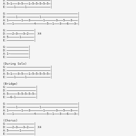
D:————————————————————————|
A:5—1———3—5———1—5—5—5—5—5—|
E:————1—————1—————————————|
G:———————————————————————————————————————|
D:—————1————————————1————————————————————|
A:1———————1———3———————1——————3———5———3———|
E:———1———————————4——————5——1———3———6———3—|
G:———————————————|
D:———2—3———3—2———| X4
A:5——————1———————|
E:———————————————|
G:————————————|
D:————————————|
A:1~——————————|
E:————————————|
(During Solo)
G:————————————————————————|
D:————————————————————————|
A:5—1———3—5———1—5—5—5—5—5—|
E:————1—————1—————————————|
(Bridge)
G:————————————————|
D:————————————————|
A:5—————5—5—5—5—5—|
E:——6—1———————————|
G:———————————————————————————————————————|
D:—————1————————————1————————————————————|
A:1———————1———3———————1——————3———5———3———|
E:———1———————————4——————5——1———3———6———3—|
(Chorus)
G:———————————————|
D:———2—3———3—2———| X4
A:5——————1———————|
E:———————————————|