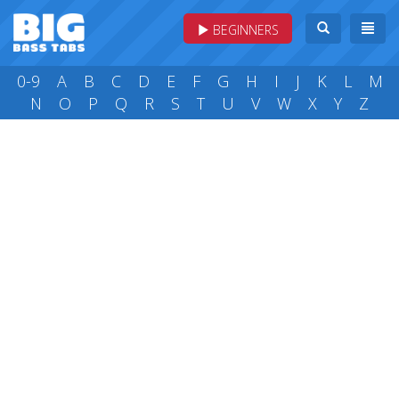
BEGINNERS
0-9
A
B
C
D
E
F
G
H
I
J
K
L
M
N
O
P
Q
R
S
T
U
V
W
X
Y
Z