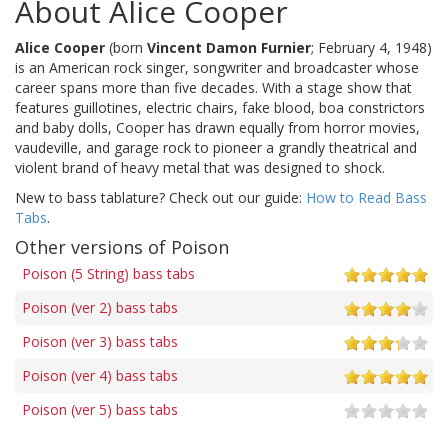
About Alice Cooper
Alice Cooper
(born
Vincent Damon Furnier
; February 4, 1948)
is an American rock singer, songwriter and broadcaster whose
career spans more than five decades. With a stage show that
features guillotines, electric chairs, fake blood, boa constrictors
and baby dolls, Cooper has drawn equally from horror movies,
vaudeville, and garage rock to pioneer a grandly theatrical and
violent brand of heavy metal that was designed to shock.
New to bass tablature? Check out our guide:
How to Read Bass
Tabs
.
Other versions of Poison
Poison (5 String) bass tabs
Poison (ver 2) bass tabs
Poison (ver 3) bass tabs
Poison (ver 4) bass tabs
Poison (ver 5) bass tabs