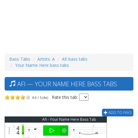
Bass Tabs
Artists: A
Afi bass tabs
Your Name Here bass tabs
AFI — YOUR NAME HERE BASS TABS
Rate this tab:
4.0 / 5 (4x)
ADD TO FAVS
Afi - Your Name Here Bass Tab