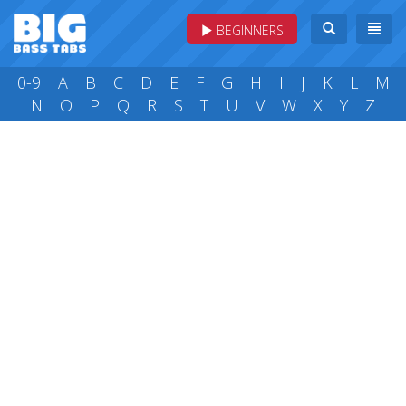
BEGINNERS
0-9
A
B
C
D
E
F
G
H
I
J
K
L
M
N
O
P
Q
R
S
T
U
V
W
X
Y
Z