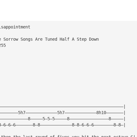
isappointment
e Sorrow Songs Are Tuned Half A Step Down
255
———————————————————————————————————————————————————|
————————5h7—————————————5h7—————————————8h10———————|
————————————8—————5—5—5—————8————————————————8—————|
8—6—6—6———————8—8—————————————8—8—6—6—6————————8—8—|
 then the last round of fives you hit the next octave G|