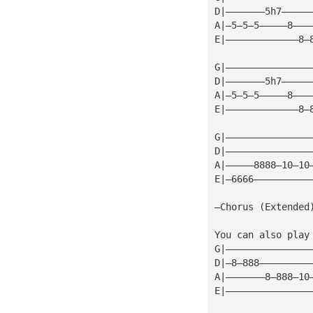
D|———————5h7—————
A|—5—5—5—————8———
E|—————————————8—
G|———————————————
D|———————5h7—————
A|—5—5—5—————8———
E|—————————————8—
G|———————————————
D|———————————————
A|—————8888—10—10
E|—6666——————————
—Chorus (Extended
You can also play
G|———————————————
D|—8—888—————————
A|———————8—888—10
E|———————————————