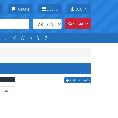
FORUM
USERS
LOG IN
SEARCH!
U
V
W
X
Y
Z
ADD TO FAVS