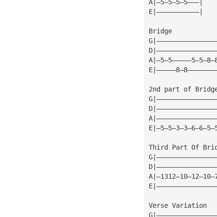
A|—5—5—5—5———|
E|———————————|
Bridge
G|———————————————
D|———————————————
A|—5—5—————5—5—8—
E|—————8—8———————
2nd part of Bridg
G|———————————————
D|———————————————
A|———————————————
E|—5—5—3—3—6—6—5—
Third Part Of Bri
G|———————————————
D|———————————————
A|—1312—10—12—10—
E|———————————————
Verse Variation  
G|———————————————