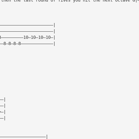
——————————————————————|
——————————————————————|
8—————————10—10—10—10—|
——8—8—8—8—————————————|
——|
——|
>—|
——|
———————————————————|