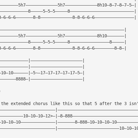
————————5h7—————————————5h7—————————————8h10—8—7—8—7—5—|
————————————8—————5—5—5—————8——————————————————————————|
8—6—6—6———————8—8—————————————8—8—6—6—6————————————————|
———————————————————————————————————————————————————|
————————5h7—————————————5h7—————————————8h10———————|
————————————8—————5—5—5—————8————————————————8—————|
8—6—6—6———————8—8—————————————8—8—6—6—6————————8—8—|
————————————|—————————————————————|
————————————|—————————————————————|
—10—10——————|—5~—17—17—17—17—17—5—|
———————8888—|—————————————————————|
)
 the extended chorus like this so that 5 after the 3 isn
———————————————————————|————————————————————————————————
——————————10—10—10—12>—|—8—888——————————————————————————
—10—10—10——————————————|———————8—888—10—10—10—10————————
———————————————————————|—————————————————————————10—10—1