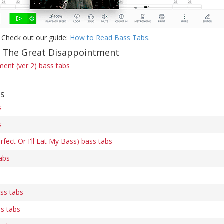
 Check out our guide:
How to Read Bass Tabs
.
f The Great Disappointment
ent (ver 2) bass tabs
bs
s
s
fect Or I'll Eat My Bass) bass tabs
abs
ss tabs
s tabs