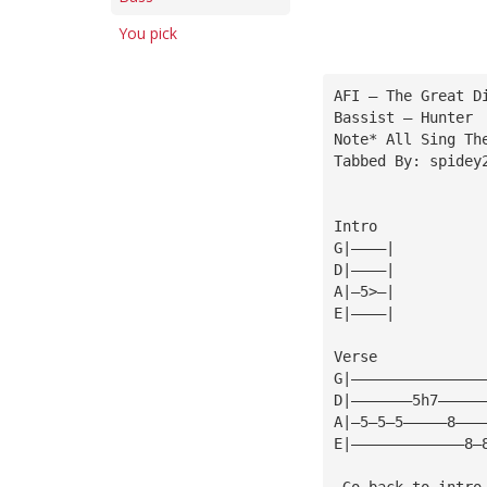
You pick
AFI — The Great D
Bassist — Hunter
Note* All Sing Th
Tabbed By: spidey
Intro
G|————|
D|————|
A|—5>—|
E|————|
Verse
G|———————————————
D|———————5h7—————
A|—5—5—5—————8———
E|—————————————8—
—Go back to intro