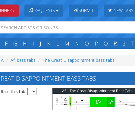
INNERS
REQUESTS
SUBMIT
NEW TABS
F
G
H
I
J
K
L
M
N
O
P
Q
R
S
T
: A
Afi bass tabs
The Great Disappointment bass tabs
GREAT DISAPPOINTMENT BASS TABS
Afi - The Great Disappointment Bass Tab
Rate this tab: