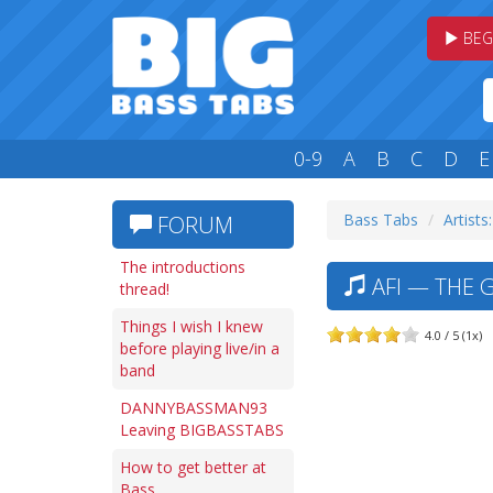
BEG
0-9
A
B
C
D
E
Bass Tabs
Artists
FORUM
The introductions
AFI — THE 
thread!
Things I wish I knew
4.0 / 5 (1x)
before playing live/in a
band
DANNYBASSMAN93
Leaving BIGBASSTABS
How to get better at
Bass