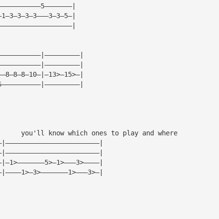
———————————5———————|
—1—3—3—3—3———3—3—5—|
———————————————————|
———————————|—————————|
———————————|—————————|
——8—8—8—10—|—13>—15>—|
6——————————|—————————|
      you'll know which ones to play and where
—|————————————————————————|
—|————————————————————————|
—|—1>———————5>—1>———3>————|
—|————1>—3>———————1>———3>—|