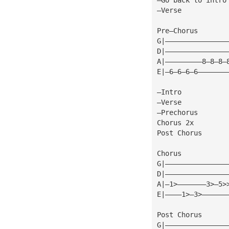
—Verse
Pre—Chorus
G|———————————————
D|———————————————
A|—————————8—8—8—
E|—6—6—6—6———————
—Intro
—Verse
—Prechorus
Chorus 2x
Post Chorus
Chorus
G|———————————————
D|———————————————
A|—1>———————3>—5>
E|————1>—3>——————
Post Chorus
G|———————————————