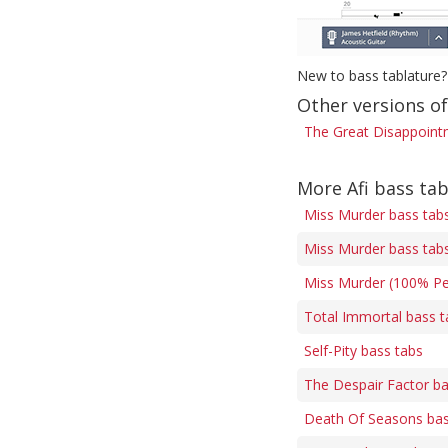
New to bass tablature?
Other versions o
The Great Disappointm
More Afi bass ta
Miss Murder bass tab
Miss Murder bass tab
Miss Murder (100% Per
Total Immortal bass t
Self-Pity bass tabs
The Despair Factor ba
Death Of Seasons bas