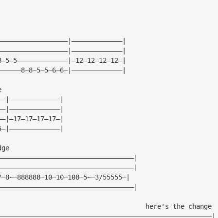
——————————————————|—————————————|
——————————————————|—————————————|
8—5—5—————————————|—12—12—12—12—|
——————8—8—5—5—6—6—|—————————————|
e 
——|—————————————|
——|—————————————|
——|—17—17—17—17—|
5—|—————————————|
dge
———————————————————————————————————|
———————————————————————————————————|
7—8~—888888—10—10—108—5~—3/55555—|
———————————————————————————————————|
                                      here's the change
———————————————————————————————————————————————————————|