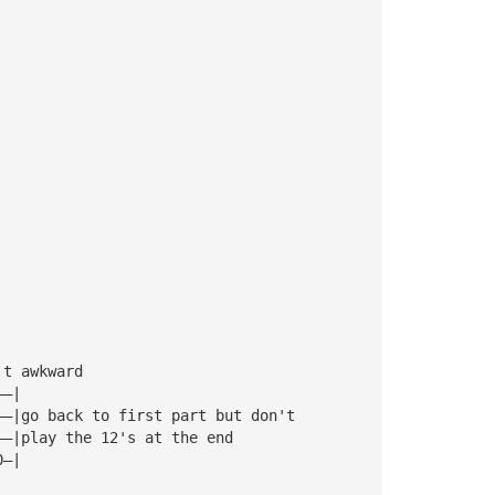
't awkward
——|
——|go back to first part but don't
——|play the 12's at the end
0—|