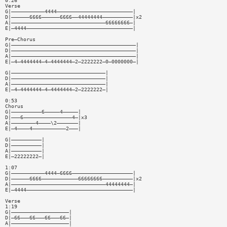
0:26
Verse
G|———————————4444—————————————————————————|
D|——————6666——————6666——44444444——————————|x2
A|———————————————————————————————66666666—|
E|—4444———————————————————————————————————|
Pre—Chorus
G|—————————————————————————————————————————|
D|—————————————————————————————————————————|
A|—————————————————————————————————————————|
E|—4—4444444—4—4444444—2—2222222—0—0000000—|
G|———————————————————————————————|
D|———————————————————————————————|
A|———————————————————————————————|
E|—4—4444444—4—4444444—2—2222222—|
0:53
Chorus
G|——————————6—————4—————|
D|———6————————————————4—|x3
A|————————4————\2———————|
E|—4————4———————————2———|
G|——————————|
D|——————————|
A|——————————|
E|—22222222—|
1:07
G|———————————4444—6666————————————————————|
D|——————6666————————————66666666——————————|x2
A|———————————————————————————————44444444—|
E|—4444———————————————————————————————————|
Verse
1:19
G|———————————————————|
D|—66———66———66———66—|
A|———————————————————|