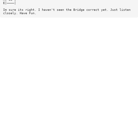
E|————|
Im sure its right. I haven't seen the Bridge correct yet. Just listen
closely. Have Fun.