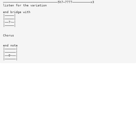
——————————————————————————————5h7—7777——————————x3
listen for the variation
end bridge with
|—————|
|—————|
|——7~—|
|—————|
Chorus
end note
|——————|
|——————|
|——0~——|
|——————|