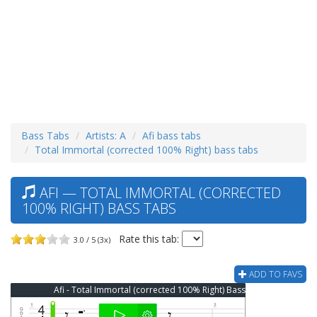
Bass Tabs
Artists: A
Afi bass tabs
Total Immortal (corrected 100% Right) bass tabs
AFI — TOTAL IMMORTAL (CORRECTED
100% RIGHT) BASS TABS
Rate this tab:
3.0 / 5 (3x)
ADD TO FAVS
Afi - Total Immortal (corrected 100% Right) Bass Tab