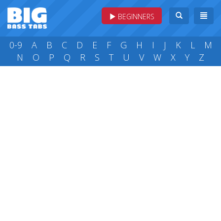
BEGINNERS
0-9
A
B
C
D
E
F
G
H
I
J
K
L
M
N
O
P
Q
R
S
T
U
V
W
X
Y
Z