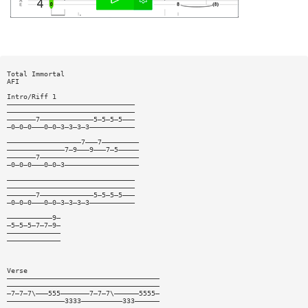
Total Immortal
AFI
Intro/Riff 1
———————————————————————————————
———————————————————————————————
———————7—————————————5—5—5—5———
—0—0—0———0—0—3—3—3—3———————————
——————————————————7———7—————————
——————————————7—9———9———7—5—————
———————7————————————————————————
—0—0—0———0—0—3——————————————————
———————————————————————————————
———————————————————————————————
———————7—————————————5—5—5—5———
—0—0—0———0—0—3—3—3—3———————————
———————————9—
—5—5—5—7—7—9—
—————————————
—————————————
Verse
—————————————————————————————————————
—————————————————————————————————————
—7—7—7\———555———————7—7—7\——————5555—
——————————————3333——————————333——————