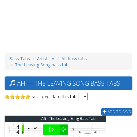
Bass Tabs
Artists: A
Afi bass tabs
The Leaving Song bass tabs
AFI — THE LEAVING SONG BASS TABS
Rate this tab:
5.0 / 5 (1x)
ADD TO FAVS
Afi - The Leaving Song Bass Tab