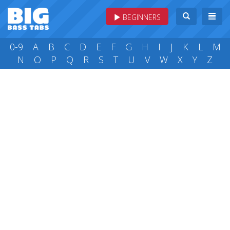
BEGINNERS
0-9
A
B
C
D
E
F
G
H
I
J
K
L
M
N
O
P
Q
R
S
T
U
V
W
X
Y
Z