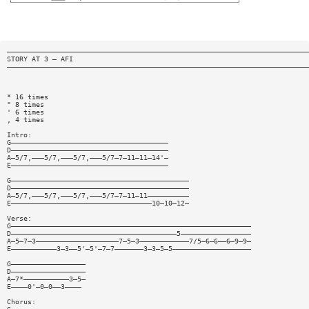
—————————————————————————————————————————————————————————————————————————
STORY AT 3 — AFI
—————————————————————————————————————————————————————————————————————————
* 16 times
" 8 times
' 6 times
, 4 times
Intro:
G——————————————————————————————————————
D——————————————————————————————————————
A—5/7,———5/7,———5/7,———5/7—7—11—11—14'—
E——————————————————————————————————————
G———————————————————————————————————————————
D———————————————————————————————————————————
A—5/7,———5/7,———5/7,———5/7—7—11—11——————————
E——————————————————————————————————10—10—12—
Verse:
G——————————————————————————————————————————————————————————
D————————————————————————————————————————5—————————————————
A—5—7—3————————————————————7—5—3————————————7/5—6—6——6—9—9—
E———————————3—3——5'—5'—7—7———————3—3—5—5———————————————————
G——————————————————
D——————————————————
A—7*———————————3—5—
E————0'—0—0——3————
Chorus: