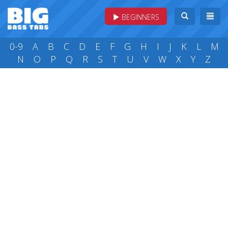
BEGINNERS
0-9
A
B
C
D
E
F
G
H
I
J
K
L
M
N
O
P
Q
R
S
T
U
V
W
X
Y
Z