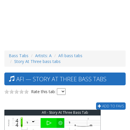
Bass Tabs
Artists: A
Afi bass tabs
Story At Three bass tabs
AFI — STORY AT THREE BASS TABS
Rate this tab:
ADD TO FAVS
Afi - Story At Three Bass Tab