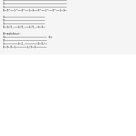
G——————————————————————————————————
D——————————————————————————————————
A——————————————————————————————————
E—5"——1"——3"——1—3——5"——1"——3"——1—3—
G——————————————————————
D——————————————————————
A——————————————————————
E—3/5,——3/5,——3/5,—3—3—
Breakdown:
G——————————————————————— 6x
D———————————————————————
A———————3—2,———————5—5/—
E—5—5—1——————1/3—3——————