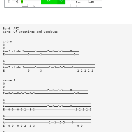
Band: AFI
Song: Of Greetings and Goodbyes
intro
G——————————————————————————————————————————
D——————————————————————————————————————————
A——7 slide 2——————5——————2——3——5—5————0————
E—————————————0——————3——————————————————0——
G———————————————————————————————————————————————————
D———————————————————————————————————————————————————
A——7 slide 2——————5———————2——3——5—5————0————————————
E—————————————0——————3————————————————————2—2—2—2—2—
verse 1
G———————————————————————————————————————————————
D———————————————————————————————————————————————
A————————————————————————2——3——5—5————0—————————
E——0—0——0—0—2——3—3——————————————————————0—0—————
G—————————————————————————————————————————————————
D—————————————————————————————————————————————————
A————————————————————————2——3——5—5————0———————————
E——0—0——0—0—2——3—3———————————————————————2—2—2—2—2
G—————————————————————————————————————————————————
D—————————————————————————————————————————————————
A—————————————————————————2——3——5—5————0——————————
E——0—0——0—0—2——3—3————————————————————————0—0—————