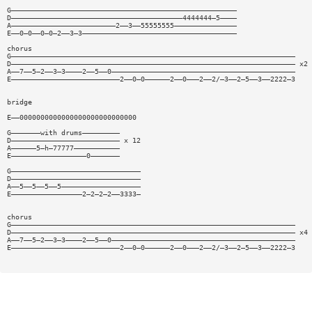
G——————————————————————————————————————————————————————
D—————————————————————————————————————————4444444—5————
A—————————————————————————2——3——55555555———————————————
E——0—0——0—0—2——3—3—————————————————————————————————————
chorus
G————————————————————————————————————————————————————————————————————
D———————————————————————————————————————————————————————————————————— x2
A——7——5—2——3—3————2——5——0————————————————————————————————————————————
E——————————————————————————2——0—0——————2——0———2——2/—3——2—5——3——2222—3
bridge
E——0000000000000000000000000000
G———————with drums—————————
D—————————————————————————— x 12
A——————5—h—77777———————————
E——————————————————0———————
G———————————————————————————————
D———————————————————————————————
A——5——5——5——5———————————————————
E—————————————————2—2—2—2——3333—
chorus
G————————————————————————————————————————————————————————————————————
D———————————————————————————————————————————————————————————————————— x4
A——7——5—2——3—3————2——5——0————————————————————————————————————————————
E——————————————————————————2——0—0——————2——0———2——2/—3——2—5——3——2222—3