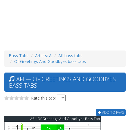
Bass Tabs
Artists: A
Afi bass tabs
Of Greetings And Goodbyes bass tabs
AFI — OF GREETINGS AND GOODBYES
BASS TABS
Rate this tab:
ADD TO FAVS
Afi - Of Greetings And Goodbyes Bass Tab