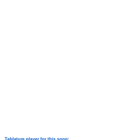
Tablature player for this song: