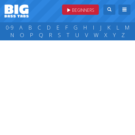
BEGINNERS
0-9
A
B
C
D
E
F
G
H
I
J
K
L
M
N
O
P
Q
R
S
T
U
V
W
X
Y
Z