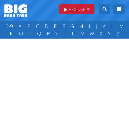
BEGINNERS
0-9
A
B
C
D
E
F
G
H
I
J
K
L
M
N
O
P
Q
R
S
T
U
V
W
X
Y
Z