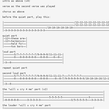
intro as above (x4)
verse as the second verse was played
chorus as above
before the quiet part, play this:
|————————————————————————————————————————————————/12—12—12—12—12—12—12—12
|————————————————————————————————————————————————/12—12—12—12—12—12—12—12
|—————————————————————————————/10—10—10—10—10—10—————————————————————————
|—3—3—3—3—3—3—3—3—3—3—3—3—3—3————————————————————————————————————————————
quiet part
|—12<—these are—|
|—12<—harmonics—|
|—————held for——|
|—————two bars——|
loud part
|———————5/7—7—7—7—7—7—7/9—9—9—9/11—11—11—|
|———————0———0—0—0—0—0—0———0—0—0————0——0——|
|————————————————————————————————————————|
|—3——0———————————————————————————————————|
repeat quiet part
second loud part
|———————5/7—7—7—7—7—7—7/9—9—9—9/11—11—11—7———7—7—7—7—7———————————————————
|———————0———0—0—0—0—0—0———0—0—0—————0——0—7/9—9—9—9—9—9—9/10—10—10—10/12—1
|————————————————————————————————————————————————————————————————————————
|—3——0———————————————————————————————————————————————————————————————————
the "will u cry 4 me" part (x2)
|————————————————————————————————————————————————————————————————————|
|————————————————————————————————————————————————————————————————————|
|———————————————————————————————5—5—5—5—5——————————————————3—————————|
|—0—0—0—0—0——————3—3—3—3—3—————————————————————3/5—5—5—5—5———3—3—3—3—|
the louder "will u cry 4 me" part
|—————————————————————————————————————————————————————————————|