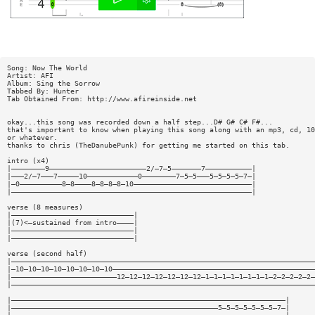
Song: Now The World
Artist: AFI
Album: Sing the Sorrow
Tabbed By: Hunter
Tab Obtained From: http://www.afireinside.net
okay...this song was recorded down a half step...D# G# C# F#...
that's important to know when playing this song along with an mp3, cd, 10
or whatever.
thanks to chris (TheDanubePunk) for getting me started on this tab.
intro (x4)
|————————9———————————————————————2/—7—5———————7———————————|
|———2/—7———7—————10————————————0————————7—5—5———5—5—5—5—7—|
|—0——————————8—8————8—8—8—8—10————————————————————————————|
|—————————————————————————————————————————————————————————|
verse (8 measures)
|—————————————————————————————|
|(7)<—sustained from intro————|
|—————————————————————————————|
|—————————————————————————————|
verse (second half)
|————————————————————————————————————————————————————————————————————————
|—10—10—10—10—10—10—10—10————————————————————————————————————————————————
|—————————————————————————12—12—12—12—12—12—12—1—1—1—1—1—1—1—1—2—2—2—2—2—
|————————————————————————————————————————————————————————————————————————
|—————————————————————————————————————————————————————————————————|
|—————————————————————————————————————————————————5—5—5—5—5—5—5—7—|