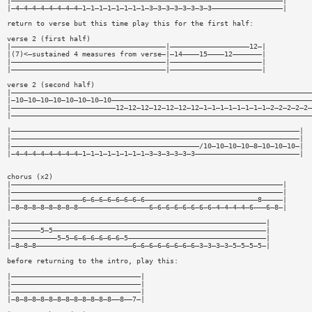
|—————————————————————————————————————————————————————————————————|
|—4—4—4—4—4—4—4—4—1—1—1—1—1—1—1—1—3—3—3—3—3—3—3—3—————————————————|
return to verse but this time play this for the first half:
verse 2 (first half)
|—————————————————————————————————————|———————————————————12—|
|(7)<—sustained 4 measures from verse—|—14————15————12———————|
|—————————————————————————————————————|——————————————————————|
|—————————————————————————————————————|——————————————————————|
verse 2 (second half)
|————————————————————————————————————————————————————————————————————————
|—10—10—10—10—10—10—10—10————————————————————————————————————————————————
|—————————————————————————12—12—12—12—12—12—12—1—1—1—1—1—1—1—1—2—2—2—2—2—
|————————————————————————————————————————————————————————————————————————
|—————————————————————————————————————————————————————————————————————|
|—————————————————————————————————————————————————————————————————————|
|—————————————————————————————————————————————/10—10—10—10—8—10—10—10—|
|—4—4—4—4—4—4—4—4—1—1—1—1—1—1—1—1—3—3—3—3—3—3—————————————————————————|
chorus (x2)
|—————————————————————————————————————————————————————————————————|
|—————————————————————————————————————————————————————————————————|
|—————————————————6—6—6—6—6—6—6—6———————————————————————————8—————|
|—8—8—8—8—8—8—8—8—————————————————6—6—6—6—6—6—6—6—4—4—4—4—6———6—8—|
|—————————————————————————————————————————————————————————————|
|———————5—5———————————————————————————————————————————————————|
|———————————5—5—6—6—6—6—6—6—5—————————————————————————————————|
|—8—8—8———————————————————————6—6—6—6—6—6—6—6—3—3—3—3—5—5—5—5—|
before returning to the intro, play this:
|———————————————————————————————|
|———————————————————————————————|
|———————————————————————————————|
|—8—8—8—8—8—8—8—8—8—8—8—8——8——7—|