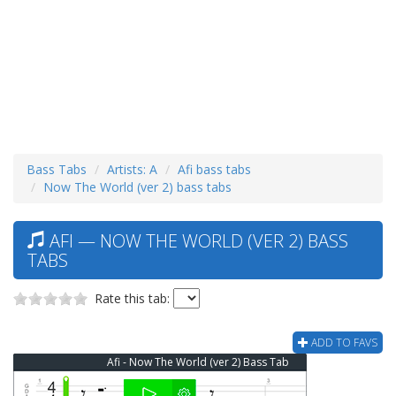
Bass Tabs
Artists: A
Afi bass tabs
Now The World (ver 2) bass tabs
AFI — NOW THE WORLD (VER 2) BASS
TABS
Rate this tab:
ADD TO FAVS
Afi - Now The World (ver 2) Bass Tab