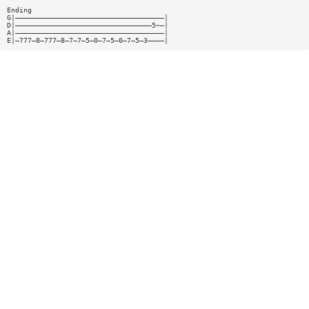
Ending
G|————————————————————————————————————|
D|—————————————————————————————————5~—|
A|————————————————————————————————————|
E|—777—8—777—8—7—7—5—0—7—5—0—7—5—3————|