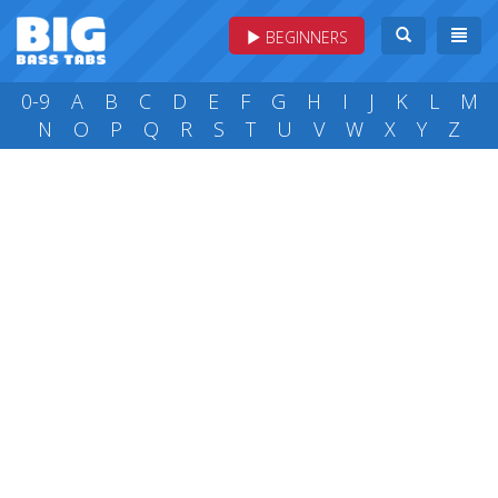
BEGINNERS
0-9
A
B
C
D
E
F
G
H
I
J
K
L
M
N
O
P
Q
R
S
T
U
V
W
X
Y
Z