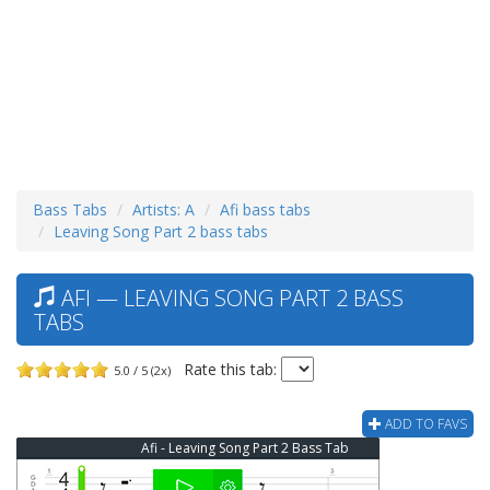
Bass Tabs
Artists: A
Afi bass tabs
Leaving Song Part 2 bass tabs
AFI — LEAVING SONG PART 2 BASS
TABS
Rate this tab:
5.0 / 5 (2x)
ADD TO FAVS
Afi - Leaving Song Part 2 Bass Tab