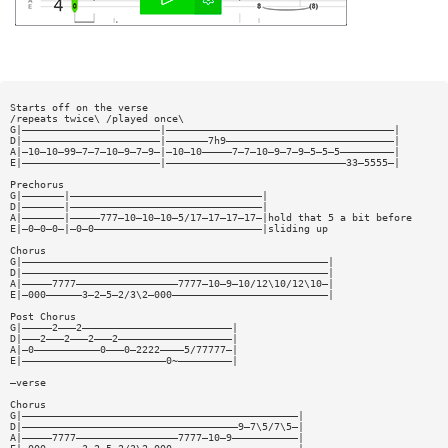
Starts off on the verse
/repeats twice\ /played once\
G|———————————————————————|——————————————————————————————————————|
D|———————————————————————|———————7h9————————————————————————————|
A|—10—10—99—7—7—10—9—7—9—|—10—10—————7—7—10—9—7—9—5—5—5—————————|
E|———————————————————————|——————————————————————————————33—5555—|
Prechorus
G|———————|————————————————————————————————|
D|———————|————————————————————————————————|
A|———————|—————777—10—10—10—5/17—17—17—17—|hold that 5 a bit before
E|—0—0—0—|—0—0————————————————————————————|sliding up
Chorus
G|———————————————————————————————————————————————————|
D|———————————————————————————————————————————————————|
A|—————7777—————————————————7777—10—9—10/12\10/12\10—|
E|—000——————3—2—5—2/3\2—000——————————————————————————|
Post Chorus
G|—————2———2—————————————————————————|
D|———2———2———2———2———————————————————|
A|—0———————————0———0—2222————5/77777—|
E|————————————————————————0~—————————|
—verse
Chorus
G|——————————————————————————————————————————————|
D|————————————————————————————————————9—7\5/7\5—|
A|—————7777—————————————————7777—10—9———————————|