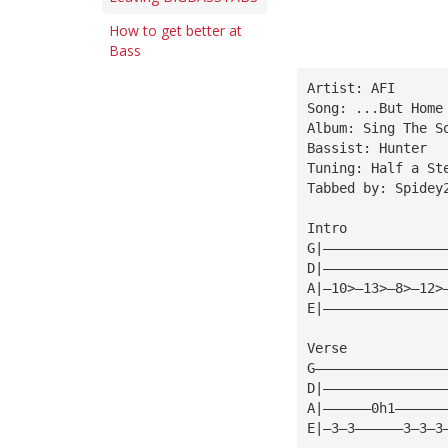
How to get better at
Bass
Artist: AFI
Song: ...But Home
Album: Sing The S
Bassist: Hunter
Tuning: Half a St
Tabbed by: Spidey
Intro
G|———————————————
D|———————————————
A|—10>—13>—8>—12>
E|———————————————
Verse
G————————————————
D|———————————————
A|——————0h1——————
E|—3—3——————3—3—3