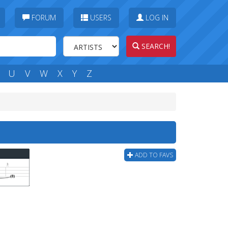
FORUM
USERS
LOG IN
SEARCH!
U
V
W
X
Y
Z
ADD TO FAVS