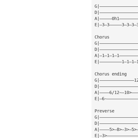
G|———————————————
D|———————————————
A|—————0h1———————
E|—3—3—————3—3—3—
Chorus
G|———————————————
D|———————————————
A|—1—1—1—1———————
E|—————————1—1—1—
Chorus ending
G|——————————————1
D|———————————————
A|————6/12~—10>——
E|—6~————————————
Preverse
G|———————————————
D|———————————————
A|————5>—8>—3>—5>
E|—3>————————————