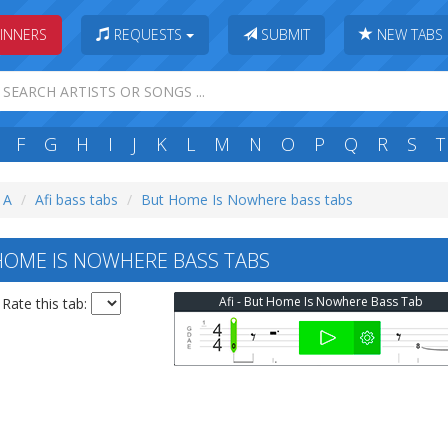
INNERS
REQUESTS
SUBMIT
NEW TABS
F
G
H
I
J
K
L
M
N
O
P
Q
R
S
T
: A
Afi bass tabs
But Home Is Nowhere bass tabs
HOME IS NOWHERE BASS TABS
Afi - But Home Is Nowhere Bass Tab
Rate this tab: