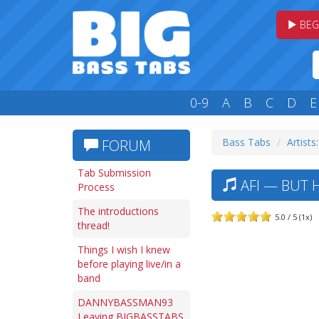
BEG
0-9
A
B
C
D
E
Bass Tabs
Artists
FORUM
Tab Submission
AFI — BUT 
Process
The introductions
5.0 / 5 (1x)
thread!
Things I wish I knew
before playing live/in a
band
DANNYBASSMAN93
Leaving BIGBASSTABS