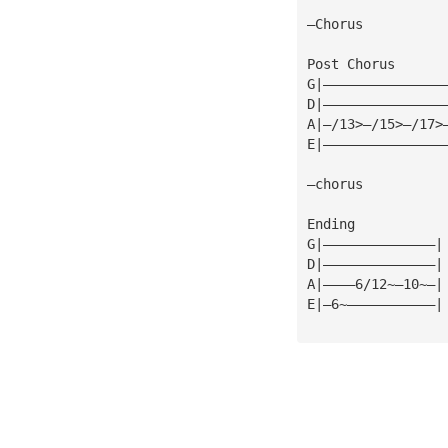
—Chorus
Post Chorus
G|———————————————
D|———————————————
A|—/13>—/15>—/17>
E|———————————————
—chorus
Ending
G|——————————————|
D|——————————————|
A|————6/12~—10~—|
E|—6~———————————|