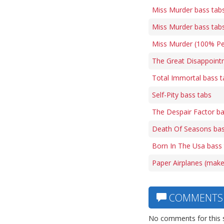
Miss Murder bass tab
Miss Murder bass tab
Miss Murder (100% Per
The Great Disappoint
Total Immortal bass t
Self-Pity bass tabs
The Despair Factor ba
Death Of Seasons bas
Born In The Usa bass
Paper Airplanes (make
COMMENTS
No comments for this 