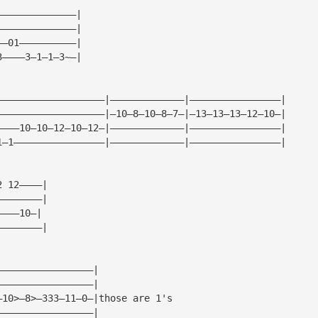
——————————————|
——————————————|
——01——————————|
3————3—1—1—3~—|
———————————————————|—————————————|————————————————|
———————————————————|—10—8—10—8—7—|—13—13—13—12—10—|
————10—10—12—10—12—|—————————————|————————————————|
1—1————————————————|—————————————|————————————————|
2 12————|
————————|
————10—|
————————|
—————————————————|
—————————————————|
—10>—8>—333—11—0—|those are 1's
—————————————————|