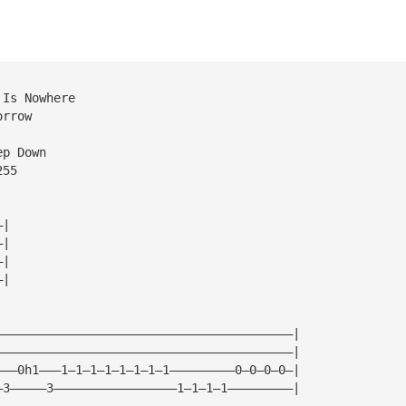
 Is Nowhere
orrow
ep Down
255
—|
—|
—|
—|
—————————————————————————————————————————|
—————————————————————————————————————————|
———0h1———1—1—1—1—1—1—1—1—————————0—0—0—0—|
—3—————3—————————————————1—1—1—1—————————|