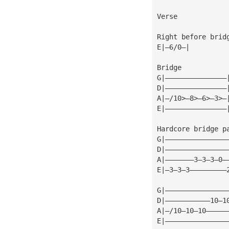
Verse
Right before brid
E|—6/0—|
Bridge
G|———————————————
D|———————————————
A|—/10>—8>—6>—3>—
E|———————————————
Hardcore bridge p
G|———————————————
D|———————————————
A|———————3—3—3—0—
E|—3—3—3—————————
G|———————————————
D|———————————10—1
A|—/10—10—10—————
E|———————————————