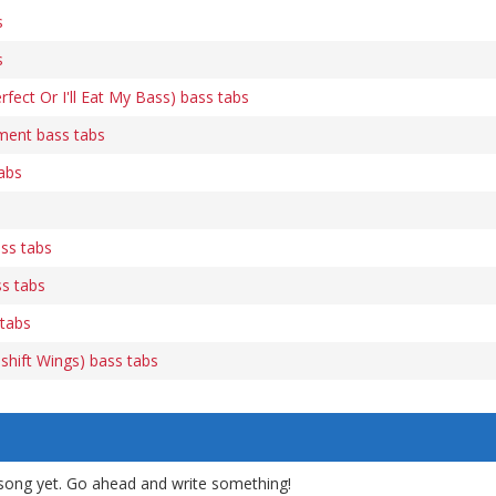
s
s
fect Or I'll Eat My Bass) bass tabs
ment bass tabs
abs
ss tabs
s tabs
 tabs
shift Wings) bass tabs
song yet. Go ahead and write something!