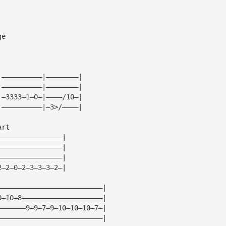
ge
|——————————|————————|
|——————————|————————|
|—3333—1—0—|————/10—|
|——————————|—3>/————|
art
————————————————|
————————————————|
————————————————|
2—2—0—2—3—3—3—2—|
——————————————————————————|
0—10—8————————————————————|
———————9—9—7—9—10—10—10—7—|
——————————————————————————|