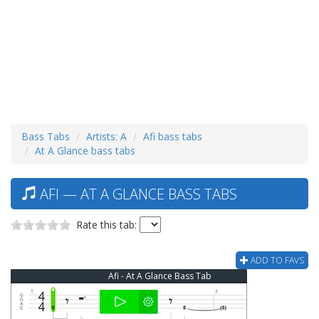
Bass Tabs
Artists: A
Afi bass tabs
At A Glance bass tabs
AFI — AT A GLANCE BASS TABS
Rate this tab:
ADD TO FAVS
Afi - At A Glance Bass Tab