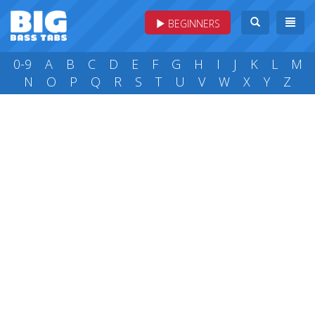
BEGINNERS
0-9
A
B
C
D
E
F
G
H
I
J
K
L
M
N
O
P
Q
R
S
T
U
V
W
X
Y
Z