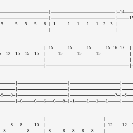
—————————————————————|———————————————————————————|—14———
—————————————————————|———————————————————————————|—————1
—5—————5———5———5———8—|—1—————1———1———1———1——2——3—|——————
—————————————————————|———————————————————————————|——————
———————————————————|—15——————15——————15——————15—16—17——|
5——12——15——15——15——|—————15——————15——————15————————————|
———————————————————|———————————————————————————————————|
———————————————————|———————————————————————————————————|
———————|—————————————————————|—————————————————————|————
———————|—————————————————————|—————————————————————|————
—5———8—|—————————————————————|———————————————————7—|—5——
———————|—6—————6———6———6———8—|—1—————1———1———1—————|————
———————————————————|————————————————————————|———————————
—————8———8—————10——|————————————————————————|—12————12——
——8—————————8——————|—8—————8———8———8———8————|———————————