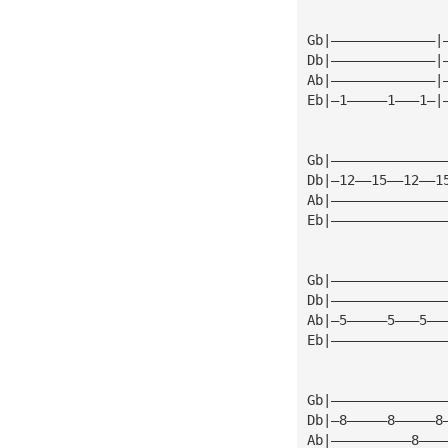
Gb|—————————————|
Db|—————————————|
Ab|—————————————|
Eb|—1—————1———1—|
Gb|——————————————
Db|—12——15——12——1
Ab|——————————————
Eb|——————————————
Gb|——————————————
Db|——————————————
Ab|—5—————5———5——
Eb|——————————————
Gb|——————————————
Db|—8—————8—————8
Ab|——————————8———