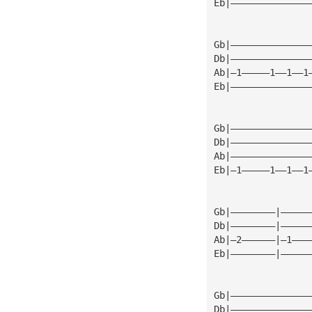
Eb|——————————————
Gb|——————————————
Db|——————————————
Ab|—1—————1——1——1
Eb|——————————————
Gb|——————————————
Db|——————————————
Ab|——————————————
Eb|—1—————1——1——1
Gb|————————|—————
Db|————————|—————
Ab|—2——————|—1———
Eb|————————|—————
Gb|——————————————
Db|——————————————