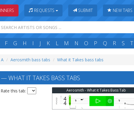
INNERS
REQUESTS
SUBMIT
NEW TABS
F
G
H
I
J
K
L
M
N
O
P
Q
R
S
T
: A
Aerosmith bass tabs
What it Takes bass tabs
— WHAT IT TAKES BASS TABS
Aerosmith - What it Takes Bass Tab
Rate this tab: