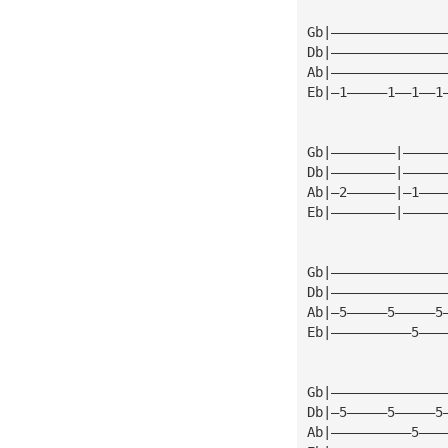
Gb|——————————————
Db|——————————————
Ab|——————————————
Eb|—1—————1——1——1
Gb|————————|—————
Db|————————|—————
Ab|—2——————|—1———
Eb|————————|—————
Gb|——————————————
Db|——————————————
Ab|—5—————5—————5
Eb|——————————5———
Gb|——————————————
Db|—5—————5—————5
Ab|——————————5———