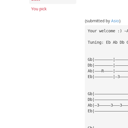
You pick
(submitted by
Asio
)
Your welcome :) ~
Tuning: Eb Ab Db 
Gb|————————|—————
Db|————————|—————
Ab|———R————|—————
Eb|————————|—3———
Gb|——————————————
Db|——————————————
Ab|—3—————3———3——
Eb|——————————————
Gb|——————————————