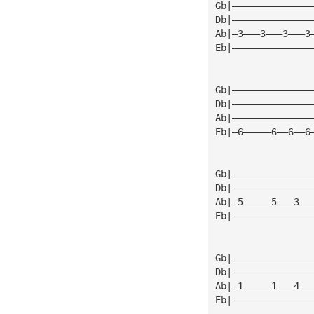
Gb|——————————————
Db|——————————————
Ab|—3———3———3———3
Eb|——————————————
Gb|——————————————
Db|——————————————
Ab|——————————————
Eb|—6—————6——6——6
Gb|——————————————
Db|——————————————
Ab|—5—————5———3——
Eb|——————————————
Gb|——————————————
Db|——————————————
Ab|—1—————1———4——
Eb|——————————————