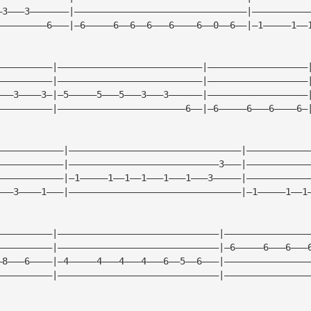
—3———3———————|———————————————————————————————|——————————
—————————6———|—6—————6——6——6———6————6——0——6——|—1—————1——
——————————|——————————————————————————|——————————————————
——————————|——————————————————————————|——————————————————
———3————3—|—5—————5———5———3———3——————|——————————————————
——————————|———————————————————————6——|—6—————6———6————6—
————————————|———————————————————————————————|———————————
————————————|———————————————————————————3———|———————————
————————————|—1—————1——1——1———1———1———3—————|———————————
———3————1———|———————————————————————————————|—1—————1——1
——————————|—————————————————————————————|———————————————
——————————|—————————————————————————————|—6—————6———6———
—8———6————|—4—————4———4———4———6——5——6———|———————————————
——————————|—————————————————————————————|———————————————