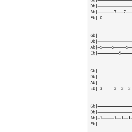
Db|——————————————
Ab|———————7———7——
Eb|—0————————————
Gb|——————————————
Db|——————————————
Ab|—5————5—————5—
Eb|—————————5————
Gb|——————————————
Db|——————————————
Ab|——————————————
Eb|—3—————3——3——3
Gb|——————————————
Db|——————————————
Ab|—1—————1——1——1
Eb|——————————————