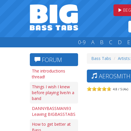
BEG
0-9
A
B
C
D
E
Bass Tabs
Artists
FORUM
The introductions
AEROSMITH 
thread!
Things I wish I knew
4.8 / 5 (4x)
before playing live/in a
band
DANNYBASSMAN93
Leaving BIGBASSTABS
How to get better at
Bass