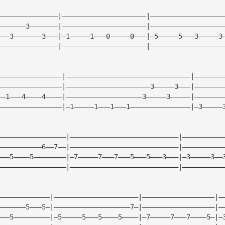
———————————————|—————————————————————|——————————————————
———————3———————|—————————————————————|——————————————————
———3———————3———|—1—————1———0—————0———|—5—————5———3—————3
———————————————|—————————————————————|——————————————————
————————————————|———————————————————————————————|———————
————————————————|—————————————————————3—————3———|———————
——1———4————4————|———————————————————3—————3—————|———————
————————————————|—1—————1———1———1———————————————|—3—————
—————————————————|———————————————————————————|——————————
———————————6——7——|———————————————————————————|——————————
———5————5————————|—7—————7———7———5———5———3———|—3—————3——
—————————————————|———————————————————————————|——————————
—————————————|—————————————————————|——————————————————|—
———————5———5—|———————————————————7—|——————————————————|—
———5—————————|—5—————5———5————5————|—7—————7———7————5—|—