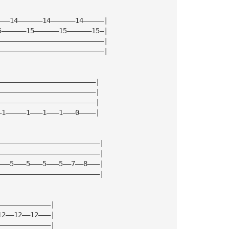
———14——————14——————14—————|
5——————15——————15——————15—|
——————————————————————————|
——————————————————————————|
————————————————————————|
————————————————————————|
————————————————————————|
—1—————1———1———1———0————|
—————————————————————————|
—————————————————————————|
———5———5———5———5——7——8———|
—————————————————————————|
—————————————|
12——12——12———|
—————————————|