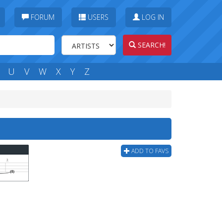
FORUM
USERS
LOG IN
SEARCH!
U
V
W
X
Y
Z
ADD TO FAVS