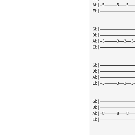
Ab|—5—————5———5——
Eb|——————————————
Gb|——————————————
Db|——————————————
Ab|—3—————3——3——3
Eb|——————————————
Gb|——————————————
Db|——————————————
Ab|——————————————
Eb|—3—————3——3——3
Gb|——————————————
Db|——————————————
Ab|—8—————8———8——
Eb|——————————————