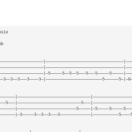
Asio
Gb
———————————————————|—————————————————————————————————|——
———————————————————|—————————————————————————————————|——
———————————————————|—5—————5——5——5———5———5—————5—————|——
——3——3——3———3————3—|————————————————————————5——————5—|—0
———————|———————————————————————————————|————————————————
———5———|———————————————————————————5———|————————————————
———————|—————————————————————————5—————|—5—————5—————5——
———————|—3—————3——3——3———3—————————————|———————————5————
—————————————|————————————————————|—————————————————————