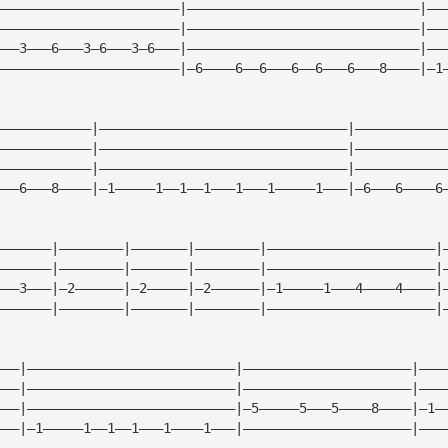
———————————————————————|—————————————————————————————|——
———————————————————————|—————————————————————————————|——
———3———6———3—6———3—6———|—————————————————————————————|——
———————————————————————|—6————6——6———6——6———6———8————|—1
————————————|———————————————————————————————|———————————
————————————|———————————————————————————————|———————————
————————————|———————————————————————————————|———————————
———6———8————|—1—————1——1——1———1———1—————1———|—6———6————6
———————|————————|———————|————————|—————————————————————|
———————|————————|———————|————————|—————————————————————|
———3———|—2——————|—2—————|—2——————|—1—————1———4————4————|
———————|————————|———————|————————|—————————————————————|
———|——————————————————————————|—————————————————————|———
———|——————————————————————————|—————————————————————|———
———|——————————————————————————|—5—————5———5————8————|—1—
———|—1—————1——1——1———1————1———|—————————————————————|———