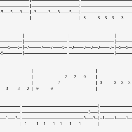
—————————————|————————————————————|—————————————————————
—5———5———3———|—3—————3———3————5———|—————————————————————
—————————————|————————————————————|—3—————3——3——3———3———
——————————|——————————————————|———————————————————|——————
——————————|——————————————————|———————————————————|——————
————5———5—|—7—————7———7————5—|—3————3——3——3————3—|—5——5—
—5————————|——————————————————|———————————————————|——————
——————————————|——————————————————————————|——————————————
——————————————|—————————————2———2———0————|——————————————
——————————————|——————————2———————————————|—3—————3——3——3
———3————3———2—|—0—————0——————————————————|——————————————
—————————|————————————————————————————————|—————————————
—————————|————————————————————————————3———|—————————————
———1———3—|——————————————————————————3———3—|—1————1————1—
—————————|—1————1——1———1——1———1———1———————|—————————————