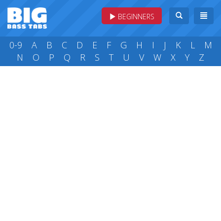
BEGINNERS
0-9
A
B
C
D
E
F
G
H
I
J
K
L
M
N
O
P
Q
R
S
T
U
V
W
X
Y
Z