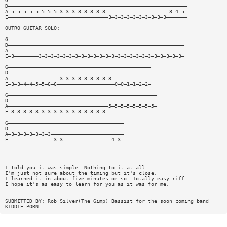
G———————————————————————————————————————————————————————————
D———————————————————————————————————————————————————————————
A—5—5—5—5—5—5—5—5—3—3—3—3—3—3—3—3—————————————————————3—4—5—
E—————————————————————————————————3—3—3—3—3—3—3—3—3—3———————
OUTRO GUITAR SOLO:
G——————————————————————————————————————————————————————————
D——————————————————————————————————————————————————————————
A——————————————————————————————————————————————————————————
E—3————————3—3—3—3—3—3—3—3—3—3—3—3—3—3—3—3—3—3—3—3—3—3—3—3—
G———————————————————————————————————————————————
D———————————————————————————————————————————————
A—————————————————3—3—3—3—3—3—3—3—3—————————————
E—3—3—4—4—5—5—6—6———————————————————0—0—1—1—2—2—
G—————————————————————————————————————————————————
D—————————————————————————————————————————————————
A—————————————————————————————————5—5—5—5—5—5—5—5—
E—3—3—3—3—3—3—3—3—3—3—3—3—3—3—3—3—————————————————
G——————————————————————————————————————
D——————————————————————————————————————
A—3—3—3—3—3—3—3————————————————————————
E———————————————3—3————————————————4—3—
I told you it was simple. Nothing to it at all.
I'm just not sure about the timing but it's close.
I learned it in about five minutes or so. Totally easy riff.
I hope it's as easy to learn for you as it was for me.
SUBMITTED BY: Rob Silver(The Gimp) Bassist for the soon coming band
KIDDIE PORN.