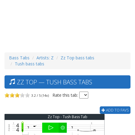
Bass Tabs
Artists: Z
Zz Top bass tabs
Tush bass tabs
ZZ TOP — TUSH BASS TABS
Rate this tab:
3.2 / 5 (14x)
ADD TO FAVS
Zz Top - Tush Bass Tab