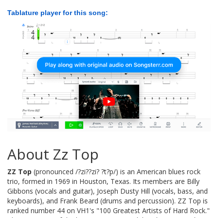
Tablature player for this song:
About Zz Top
ZZ Top
(pronounced /?zi??zi? ?t?p/) is an American blues rock
trio, formed in 1969 in Houston, Texas. Its members are Billy
Gibbons (vocals and guitar), Joseph Dusty Hill (vocals, bass, and
keyboards), and Frank Beard (drums and percussion). ZZ Top is
ranked number 44 on VH1's "100 Greatest Artists of Hard Rock."