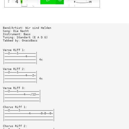
Band/Artist: Wir sind Helden
Song: Die Nacht
Instrument: Bass
Tuning: Standart (E A D G)
Tabbed by: OnassBass
Verse Riff 1:
|——2————1——————————|
|————————————4—————|
|——————————————————| 4x
|——————————————————|
Verse Riff 2:
|——2————1——————————|
|————————————4———2—|
|——————————————————| 4x
|——————————————————|
Verse Riff 3:
|——2————1————————————|
|———————————4———/12——|
|————————————————————|
|————————————————————|
Chorus Riff 1:
|——2—————1———————————————————|
|——————————————4——————0—0——0—|
|————————————————————————————|
|————————————————————————————|
Chorus Riff 2: