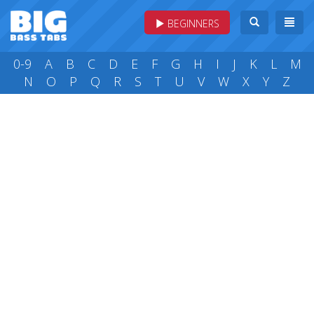
BEGINNERS
0-9
A
B
C
D
E
F
G
H
I
J
K
L
M
N
O
P
Q
R
S
T
U
V
W
X
Y
Z