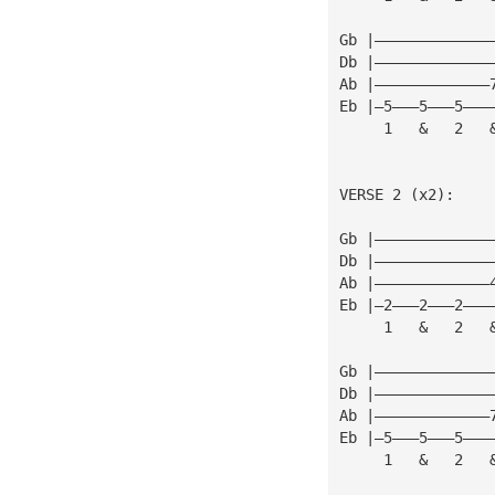
Gb |—————————————
Db |—————————————
Ab |—————————————
Eb |—5———5———5———
     1   &   2   
VERSE 2 (x2):
Gb |—————————————
Db |—————————————
Ab |—————————————
Eb |—2———2———2———
     1   &   2   
Gb |—————————————
Db |—————————————
Ab |—————————————
Eb |—5———5———5———
     1   &   2   