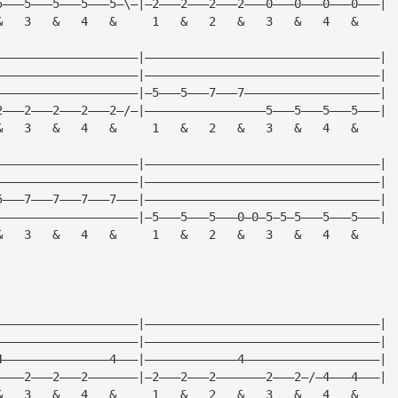
5———5———5———5———5—\—|—2———2———2———2———0———0———0———0———|
&   3   &   4   &     1   &   2   &   3   &   4   &
————————————————————|—————————————————————————————————|
————————————————————|—————————————————————————————————|
————————————————————|—5———5———7———7———————————————————|
2———2———2———2———2—/—|—————————————————5———5———5———5———|
&   3   &   4   &     1   &   2   &   3   &   4   &
————————————————————|—————————————————————————————————|
————————————————————|—————————————————————————————————|
5———7———7———7———7———|—————————————————————————————————|
————————————————————|—5———5———5———0—0—5—5—5———5———5———|
&   3   &   4   &     1   &   2   &   3   &   4   &
————————————————————|—————————————————————————————————|
————————————————————|—————————————————————————————————|
4———————————————4———|—————————————4———————————————————|
————2———2———2———————|—2———2———2———————2———2—/—4———4———|
&   3   &   4   &     1   &   2   &   3   &   4   &