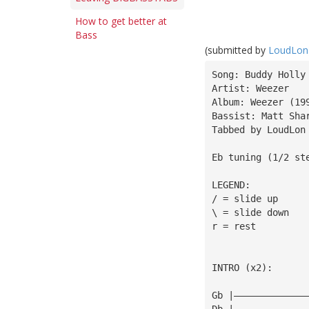
How to get better at
Bass
(submitted by
LoudLon
Song: Buddy Holly
Artist: Weezer
Album: Weezer (19
Bassist: Matt Sha
Tabbed by LoudLon
Eb tuning (1/2 st
LEGEND:
/ = slide up
\ = slide down
r = rest
INTRO (x2):
Gb |—————————————
Db |—————————————