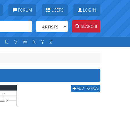
FORUM
USERS
LOG IN
SEARCH!
U
V
W
X
Y
Z
ADD TO FAVS