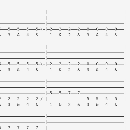
————————————————————|—————————————————————————————————|
————————————————————|—————————————————————————————————|
————————————————————|—————————————————————————————————|
5———5———5———5———5—\—|—2———2———2———2———0———0———0———0———|
&   3   &   4   &     1   &   2   &   3   &   4   &
————————————————————|—————————————————————————————————|
————————————————————|—————————————————————————————————|
————————————————————|—————————————————————————————————|
5———5———5———5———5—\—|—2———2———2———2———0———0———0———0———|
&   3   &   4   &     1   &   2   &   3   &   4   &
————————————————————|—————————————————————————————————|
————————————————————|—————————————————————————————————|
————————————————————|—5———5———7———7———————————————————|
2———2———2———2———2—/—|—————————————————5———5———5———5———|
&   3   &   4   &     1   &   2   &   3   &   4   &
————————————————————|—————————————————————————————————|
————————————————————|—————————————————————————————————|
5———7———7———7———7———|—————————————————————————————————|