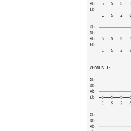
Ab |—5———5———5———
Eb |—————————————
     1   &   2   
Gb |—————————————
Db |—————————————
Ab |—5———5———5———
Eb |—————————————
     1   &   2   
CHORUS 1:
Gb |—————————————
Db |—————————————
Ab |—————————————
Eb |—5———5———5———
     1   &   2   
Gb |—————————————
Db |—————————————
Ab |—————————————