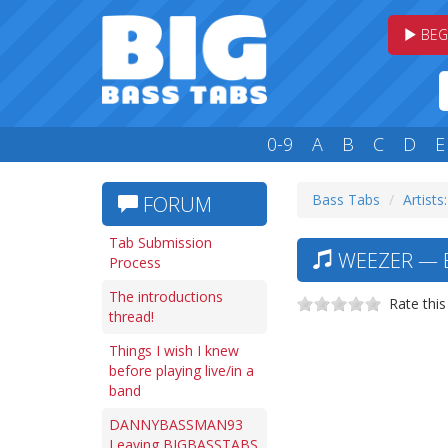
BEG
0-9
A
B
C
D
E
Bass Tabs
Artists
FORUM
Tab Submission
WEEZER — B
Process
The introductions
Rate this
thread!
Things I wish I knew
before playing live/in a
band
DANNYBASSMAN93
Leaving BIGBASSTABS