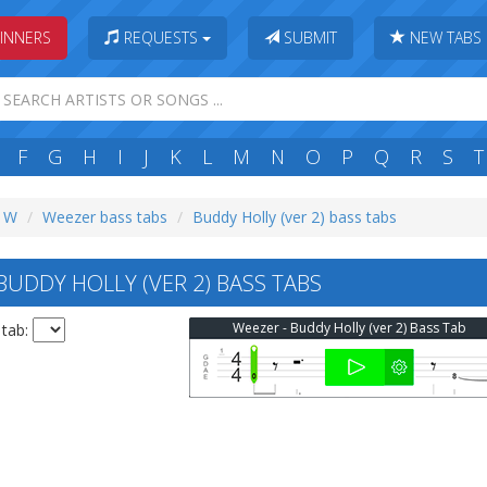
INNERS
REQUESTS
SUBMIT
NEW TABS
F
G
H
I
J
K
L
M
N
O
P
Q
R
S
T
: W
Weezer bass tabs
Buddy Holly (ver 2) bass tabs
UDDY HOLLY (VER 2) BASS TABS
Weezer - Buddy Holly (ver 2) Bass Tab
 tab: