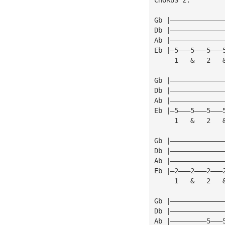
Gb |—————————————
Db |—————————————
Ab |—————————————
Eb |—5———5———5———
     1   &   2   
Gb |—————————————
Db |—————————————
Ab |—————————————
Eb |—5———5———5———
     1   &   2   
Gb |—————————————
Db |—————————————
Ab |—————————————
Eb |—2———2———2———
     1   &   2   
Gb |—————————————
Db |—————————————
Ab |—————————5———