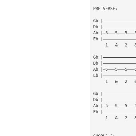
PRE—VERSE:
Gb |—————————————
Db |—————————————
Ab |—5———5———5———
Eb |—————————————
     1   &   2   
Gb |—————————————
Db |—————————————
Ab |—5———5———5———
Eb |—————————————
     1   &   2   
Gb |—————————————
Db |—————————————
Ab |—5———5———5———
Eb |—————————————
     1   &   2   
CHORUS 2: