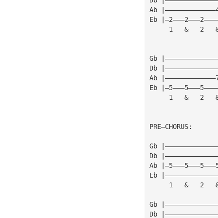
Ab |—————————————
Eb |—2———2———2———
     1   &   2   
                 
                 
Gb |—————————————
Db |—————————————
Ab |—————————————
Eb |—5———5———5———
     1   &   2   
PRE—CHORUS:
Gb |—————————————
Db |—————————————
Ab |—5———5———5———
Eb |—————————————
     1   &   2   
Gb |—————————————
Db |—————————————