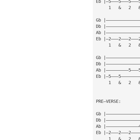
Eb |—5———5———5———
     1   &   2   
Gb |—————————————
Db |—————————————
Ab |—————————————
Eb |—2———2———2———
     1   &   2   
Gb |—————————————
Db |—————————————
Ab |—————————5———
Eb |—5———5———————
     1   &   2   
PRE—VERSE:
Gb |—————————————
Db |—————————————
Ab |—————————————
Eb |—2———2———2———
     1   &   2   