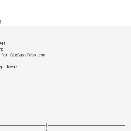
)
94)
rp
 for BigBassTabs.com
ep down) 
————————————————————|—————————————————————————————————|
————————————————————|—————————————————————————————————|