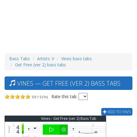
Bass Tabs
Artists: V
Vines bass tabs
Get Free (ver 2) bass tabs
VINES — GET FREE (VER 2) BASS TABS
Rate this tab:
5.0 / 5 (1x)
ADD TO FAVS
Vines - Get Free (ver 2) Bass Tab