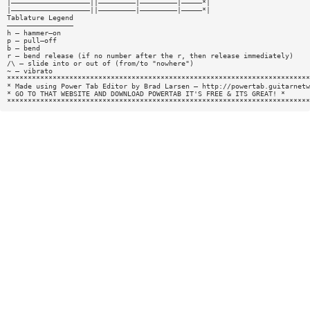
|———————————————————||—————————|—————————|—————*|
|———————————————————||—————————|—————————|—————*|
Tablature Legend
————————————————
h — hammer—on
p — pull—off
b — bend
r — bend release (if no number after the r, then release immediately)
/\ — slide into or out of (from/to "nowhere")
~ — vibrato
*************************************************************************
* Made using Power Tab Editor by Brad Larsen — http://powertab.guitarnetw
* GO TO THAT WEBSITE AND DOWNLOAD POWERTAB IT'S FREE & ITS GREAT! *
*************************************************************************