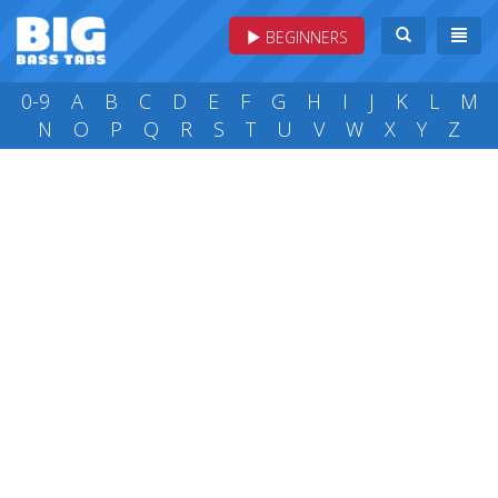
BEGINNERS
0-9
A
B
C
D
E
F
G
H
I
J
K
L
M
N
O
P
Q
R
S
T
U
V
W
X
Y
Z