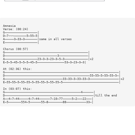
Amnesia
Verse: (00:24)
G——————————————————|
D—7~~~———————5—55—5|
A—————3—33—3———————|same in all verses
E——————————————————|
Chorus (00:57)
G——————————————————————————————————————————————|
D—————————————————————————————3————————————————|
A——————————————————23—3—3—23—3—5—3—————————————|x2
E—5—5—45—5—5—5—45—5———————————————53—3—23—3—3|
At (02:36) this:
G———————————————————————————————————————————————————————————————|
D———————————————————————————————————————————————55—55—5—55—55—5—|
A————————————————————————————————33—33—3—33—33—3————————————————|x2
E—55—55—5—55—55—5—55—55—5—55—55—5———————————————————————————————|
In (03:07) this:
G——————————————————————————————————————————4——————|
D—————————————————————————————————————————————————|till the end
A——4—7—44—————4—7—44——————7—10—77—————5—2———22———|
E—5———————554—5——————55—8————————88———————————33—|