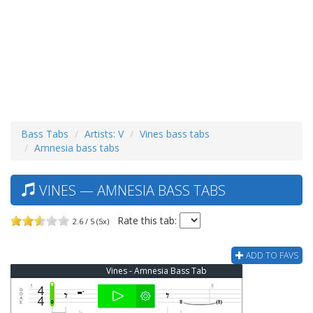
Bass Tabs
Artists: V
Vines bass tabs
Amnesia bass tabs
VINES — AMNESIA BASS TABS
Rate this tab:
2.6 / 5 (5x)
ADD TO FAVS
Vines - Amnesia Bass Tab