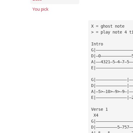
You pick
X = ghost note 
> = play note 4 t
Intro 
G|———————————————
D|—0—————————————
A|——4321—5—4—7—5—
E|———————————————
G|—————————————|—
D|—————————————|—
A|—5>—10>—9>—9—|—
E|—————————————|—
Verse 1 
 X4 
G|———————————————
D|—————————5—757—
A|—5———5—————————