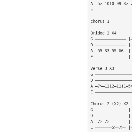
A|—5>—1010—99—3>—
E|———————————————
chorus 1 
Bridge 2 X4 
G|—————————————||
D|—————————————||
A|—55—33—55—66—||
E|—————————————||
Verse 3 X3 
G|———————————————
D|———————————————
A|—7>—1212—1111—5
E|———————————————
Chorus 2 (X2) X2 
G|—————————————||
D|—————————————||
A|—7>—7>———————||
E|———————5>—7>—||