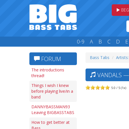
BEG
0-9
A
B
C
D
E
Bass Tabs
Artists:
FORUM
The introductions
VANDALS — 
thread!
Things I wish I knew
5.0 / 5 (1x)
before playing live/in a
band
DANNYBASSMAN93
Leaving BIGBASSTABS
How to get better at
Bass