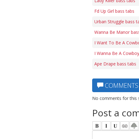
Lady Killer bass tabs
Fd Up Girl bass tabs
Urban Struggle bass t
Wanna Be Manor bass
I Want To Be A Cowbo
I Wanna Be A Cowboy
Ape Drape bass tabs
COMMENTS
No comments for this 
Post a co