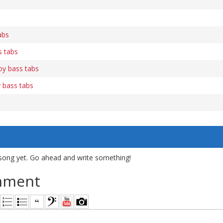
abs
 tabs
y bass tabs
 bass tabs
song yet. Go ahead and write something!
mment