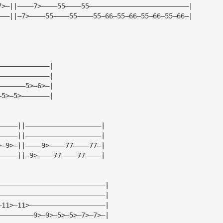
7>—||————7>————55————55—————————————————————————| 
———||—7>————55————55————55—66—55—66—55—66—55—66—| 
—————————————| 
—————————————| 
———————5>—6>—| 
—5>—5>———————| 
—————||———————————————————| 
—————||———————————————————| 
>—9>—||————9>————77————77—| 
—————||—9>————77————77————| 
———————————————————————————| 
———————————————————————————| 
—11>—11>———————————————————| 
—————————9>—9>—5>—5>—7>—7>—| 