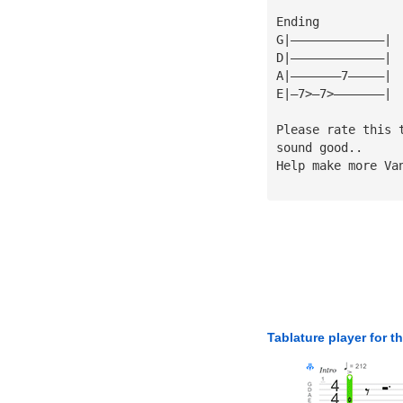
Ending 
G|—————————————| 
D|—————————————| 
A|———————7—————| 
E|—7>—7>———————| 
Please rate this 
sound good..
Help make more Va
Tablature player for t