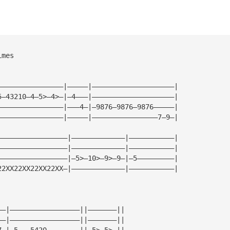
imes 
————————————————|—————|————————————————————| 
5—43210—4—5>—4>—|—4———|————————————————————| 
————————————————|———4—|—9876—9876—9876—————| 
————————————————|—————|————————————————7—9—| 
—————————————————|—————————————|———————————| 
—————————————————|—————————————|———————————| 
—————————————————|—5>—10>—9>—9—|—5—————————| 
22XX22XX22XX22XX—|—————————————|———————————| 
——|—————————————————||———————|| 
——|—————————————————||———————|| 
7—|—5———5420————————||—5>—5>—|| 