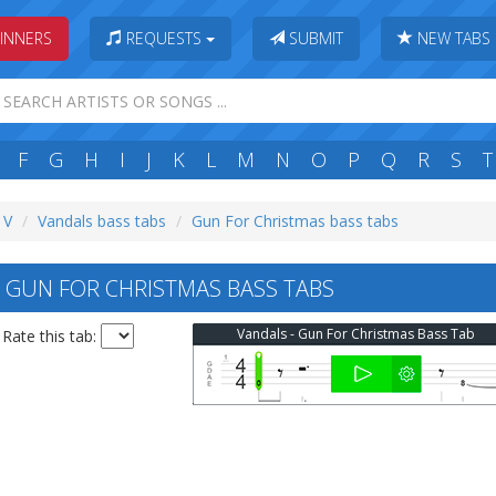
INNERS
REQUESTS
SUBMIT
NEW TABS
F
G
H
I
J
K
L
M
N
O
P
Q
R
S
T
 V
Vandals bass tabs
Gun For Christmas bass tabs
GUN FOR CHRISTMAS BASS TABS
Vandals - Gun For Christmas Bass Tab
Rate this tab: