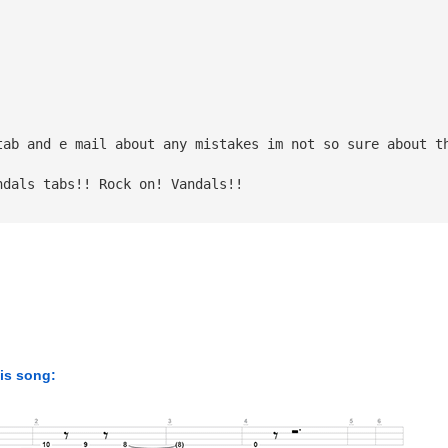
tab and e mail about any mistakes im not so sure about t
ndals tabs!! Rock on! Vandals!!
his song: