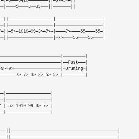
——|————5————3——35———||———————|| 
——||——————————————————|———————————————————| 
——||——————————————————|———————————————————| 
7—||—5>—1010—99—3>—7>—|————7>————55————55—| 
——||——————————————————|—7>————55————55————| 
—————————————————————————|—————————| 
—————————————————————————|——Fast———| 
—9>—9>———————————————————|—Druming—| 
———————7>—7>—3>—3>—5>—5>—|—————————| 
——|——————————————————| 
——|——————————————————| 
7—|—5>—1010—99—3>—7>—| 
——|——————————————————| 
———||———————————————————————————————————————————| 
———||———————————————————————————————————————————| 