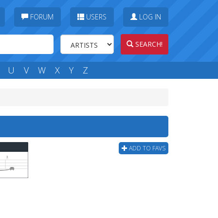
FORUM
USERS
LOG IN
SEARCH!
U
V
W
X
Y
Z
ADD TO FAVS