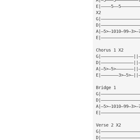
E|————5——5———————
X2 
G|———————————————
D|———————————————
A|—5>—1010—99—3>—
E|———————————————
Chorus 1 X2 
G|—————————————||
D|—————————————||
A|—5>—5>———————||
E|———————3>—5>—||
Bridge 1 
G|———————————————
D|———————————————
A|—5>—1010—99—3>—
E|———————————————
Verse 2 X2 
G|———————————————
D|———————————————