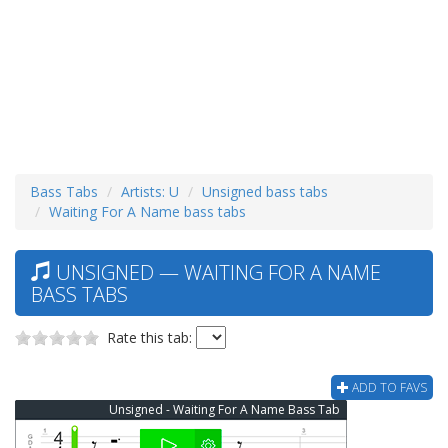
Bass Tabs
Artists: U
Unsigned bass tabs
Waiting For A Name bass tabs
UNSIGNED — WAITING FOR A NAME
BASS TABS
Rate this tab:
ADD TO FAVS
Unsigned - Waiting For A Name Bass Tab