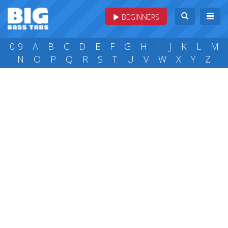
BEGINNERS
0-9
A
B
C
D
E
F
G
H
I
J
K
L
M
N
O
P
Q
R
S
T
U
V
W
X
Y
Z