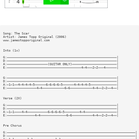
Song: The Scar
Artist: James Topp Original (2006)
www.jamestopporiginal.com
Into (1x)
G:———————————————————————————————————————————————————————————|
D:———————————————————————————————————————————————————————————|
A:——————————————————————(GUITAR ONLY)————————————————————————|
E:————————————————————————————————————————4—4———2—2———4——————|
G:———————————————————————————————————————————————————————————|
D:———————————————————————————————————————————————————————————|
A:—1—1——4—4—4—4—5——————6—6—6—6—5——————4—4—4—4—5——————————————|
E:————————————————4—4————————————6—6————————————4—4——2—2——4——|
Verse (2X)
G:———————————————————————————————————————————————————————————|
D:———————————————————————————————————————————————————————————|
A:—1—1————4—4———————————6—6—6—6—5————————4—4—————————————————|
E:———————————————4—4——————————————6—6———————————4—4——2—2——4——|
Pre Chorus
G:—————————————————————————————————————————————————————————————————————|
D:—————————————————————————————————————————————————————————————————————|