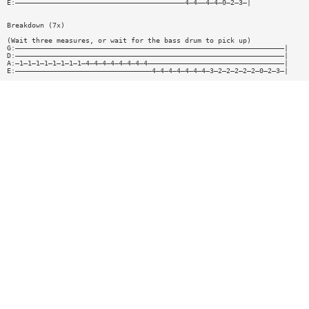
E:—————————————————————————————————————————4—4——4—4—0—2—3—|
Breakdown (7x)
(Wait three measures, or wait for the bass drum to pick up)
G:—————————————————————————————————————————————————————————————————|
D:—————————————————————————————————————————————————————————————————|
A:—1—1—1—1—1—1—1—1—4—4—4—4—4—4—4—4—————————————————————————————————|
E:—————————————————————————————————4—4—4—4—4—4—4—3—2—2—2—2—2—0—2—3—|