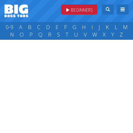
BEGINNERS
0-9
A
B
C
D
E
F
G
H
I
J
K
L
M
N
O
P
Q
R
S
T
U
V
W
X
Y
Z