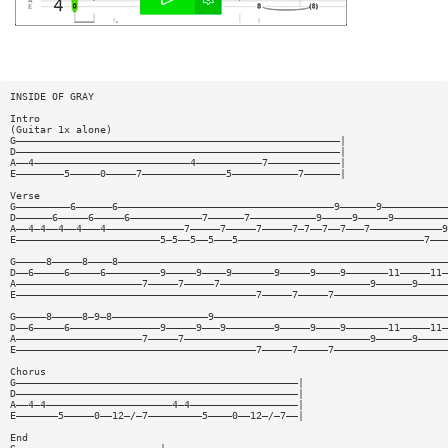
INSIDE OF GRAY
Intro
(Guitar 1x alone)
G——————————————————————————————————————————————————————|
D——————————————————————————————————————————————————————|
A——4——————————————————————————4———————————7————————————|
E————————5—————0—————7——————————————5———————————7——————|
Verse
G—————————6——————6————————————————————————————————————9——————9———————————
D——————6—————6—————6————————————7——————7———————————9—————9—————9—————————
A——4—4——4——4———4—————————————7—————7—————7—————7—7——7——7———7————————————9
E————————————————————————5—5——5——5———5———————————————————————————————7———
G—————8—————8————8———————————————————————————————————————————————————————
D——6—————6—————6—————————9—————9————9———————9—————9————9———————11—————11—
A—————————————————————7—————7—————7—————————————————————————9——————9—————
E————————————————————————————————————————7—————7—————7———————————————————
G—————8—————8—9—8————————————————9———————————————————————————————————————
D——6—————6———————————————9—————9———9————————9—————9————9———————11—————11—
A—————————————————————7—————7———————————————————————————————9——————9—————
E————————————————————————————————————————7—————7—————7———————————————————
Chorus
G———————————————————————————————————————————————|
D———————————————————————————————————————————————|
A——4—4—————————————————————4—4——————————————————|
E———————5—————0——12—/—7—————————5————0——12—/—7——|
End