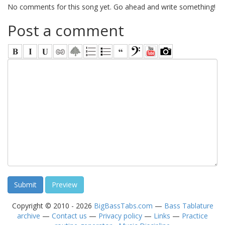
No comments for this song yet. Go ahead and write something!
Post a comment
Copyright © 2010 - 2026
BigBassTabs.com
—
Bass Tablature
archive
—
Contact us
—
Privacy policy
—
Links
—
Practice