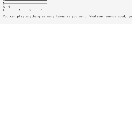
G————————————————————————|
D————————————————————————|
A——4—————————————————————|
E————————5—————0—————7———|
You can play anything as many times as you want. Whatever sounds good, yo