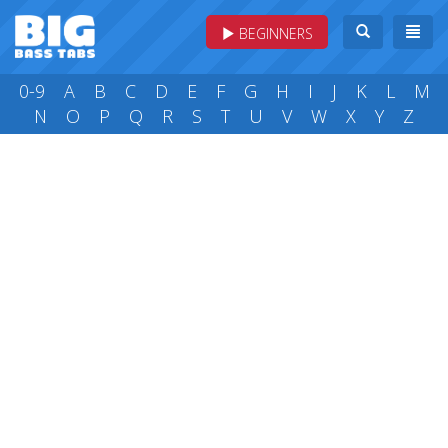
BEGINNERS
0-9
A
B
C
D
E
F
G
H
I
J
K
L
M
N
O
P
Q
R
S
T
U
V
W
X
Y
Z