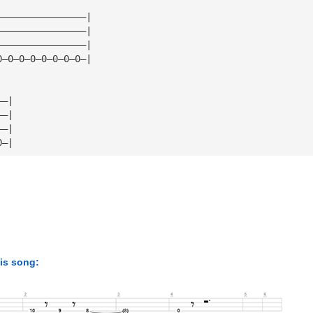
————————————————|
————————————————|
————————————————|
0—0—0—0—0—0—0—0—|
——|
——|
——|
0—|
his song: