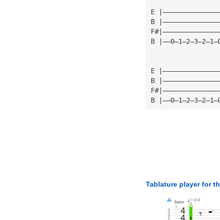
E |——————————————
B |——————————————
F#|——————————————
B |——0—1—2—3—2—1—
E |——————————————
B |——————————————
F#|——————————————
B |——0—1—2—3—2—1—
Tablature player for t