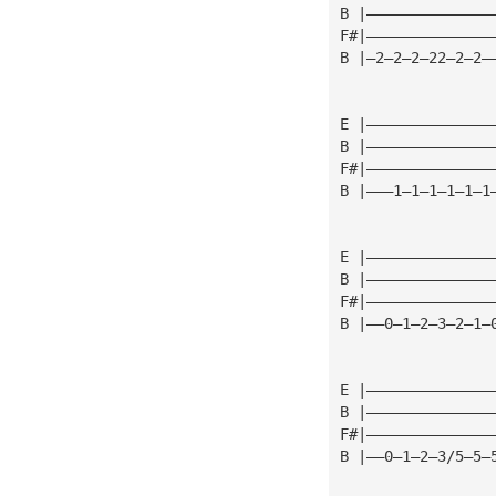
B |——————————————
F#|——————————————
B |—2—2—2—22—2—2—
E |——————————————
B |——————————————
F#|——————————————
B |———1—1—1—1—1—1
E |——————————————
B |——————————————
F#|——————————————
B |——0—1—2—3—2—1—
E |——————————————
B |——————————————
F#|——————————————
B |——0—1—2—3/5—5—