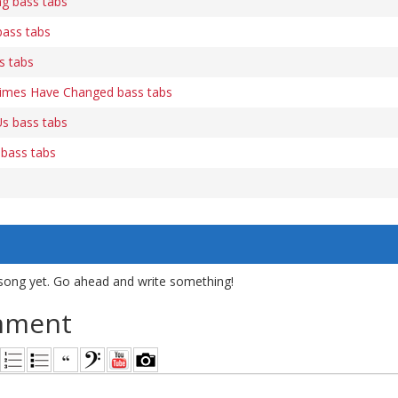
ng bass tabs
bass tabs
s tabs
Times Have Changed bass tabs
s bass tabs
 bass tabs
song yet. Go ahead and write something!
mment