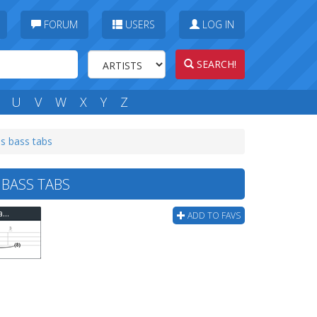
FORUM
USERS
LOG IN
SEARCH!
U
V
W
X
Y
Z
s bass tabs
 BASS TABS
Unsigned - Eighteen Visions-waiting For The Heavens Bass Tab
ADD TO FAVS