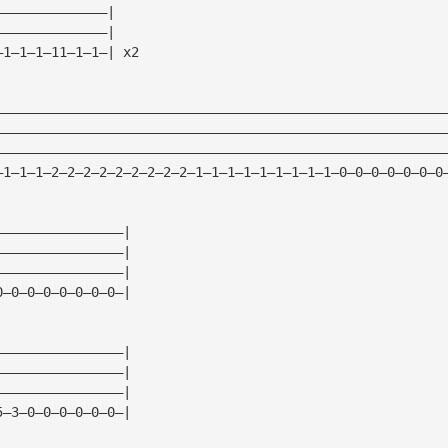
——————————————|
——————————————|
—1—1—1—11—1—1—| x2
————————————————————————————————————————————————————————
————————————————————————————————————————————————————————
————————————————————————————————————————————————————————
—1—1—1—2—2—2—2—2—2—2—2—2—1—1—1—1—1—1—1—1—1—0—0—0—0—0—0—0
————————————————|
————————————————|
————————————————|
0—0—0—0—0—0—0—0—|
————————————————|
————————————————|
————————————————|
5—3—0—0—0—0—0—0—|