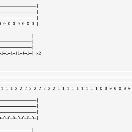
————————————————|
————————————————|
————————————————|
0—0—0—0—0—0—0—0—|
——————————————|
——————————————|
——————————————|
—1—1—1—11—1—1—| x2
————————————————————————————————————————————————————————
————————————————————————————————————————————————————————
————————————————————————————————————————————————————————
—1—1—1—2—2—2—2—2—2—2—2—2—1—1—1—1—1—1—1—1—1—0—0—0—0—0—0—0
————————————————|
————————————————|
————————————————|
0—0—0—0—0—0—0—0—|
——————————————|