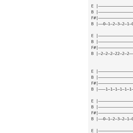
E |——————————————
B |——————————————
F#|——————————————
B |——0—1—2—3—2—1—
E |——————————————
B |——————————————
F#|——————————————
B |—2—2—2—22—2—2—
E |——————————————
B |——————————————
F#|——————————————
B |———1—1—1—1—1—1
E |——————————————
B |——————————————
F#|——————————————
B |——0—1—2—3—2—1—
E |——————————————