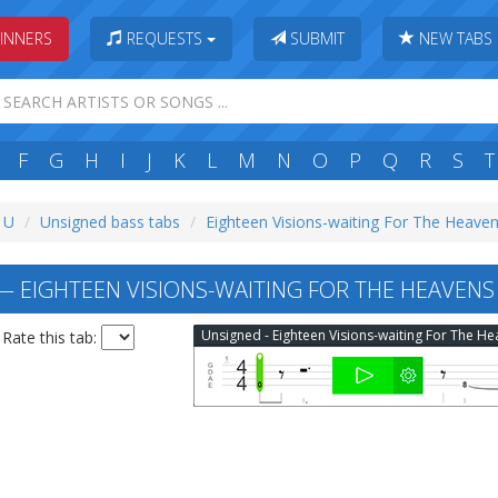
INNERS
REQUESTS
SUBMIT
NEW TABS
F
G
H
I
J
K
L
M
N
O
P
Q
R
S
T
: U
Unsigned bass tabs
Eighteen Visions-waiting For The Heaven
 EIGHTEEN VISIONS-WAITING FOR THE HEAVENS
Rate this tab: