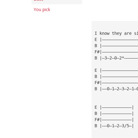
You pick
I know they are s
E |——————————————
B |——————————————
F#|——————————————
B |—3—2—0—2*—————
E |——————————————
B |——————————————
F#|——————————————
B |——0—1—2—3—2—1—
E |————————————|
B |————————————|
F#|————————————|
B |——0—1—2—3/5—|