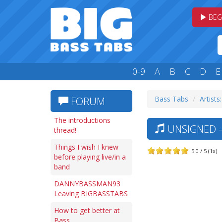
BEG
0-9
A
B
C
D
E
Bass Tabs
Artists
FORUM
The introductions
UNSIGNED —
thread!
Things I wish I knew
5.0 / 5 (1x)
before playing live/in a
band
DANNYBASSMAN93
Leaving BIGBASSTABS
How to get better at
Bass