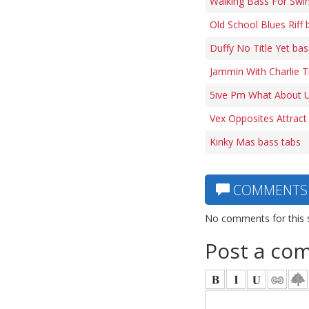
Walking Bass For Swi
Old School Blues Riff 
Duffy No Title Yet bas
Jammin With Charlie 
5ive Pm What About U
Vex Opposites Attract
Kinky Mas bass tabs
COMMENTS
No comments for this 
Post a co