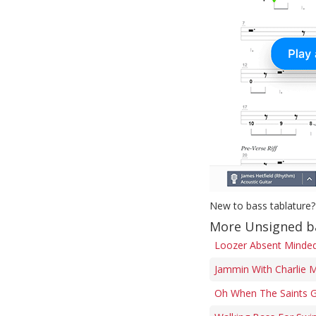
New to bass tablature?
More Unsigned b
Loozer Absent Minded 
Jammin With Charlie M
Oh When The Saints G