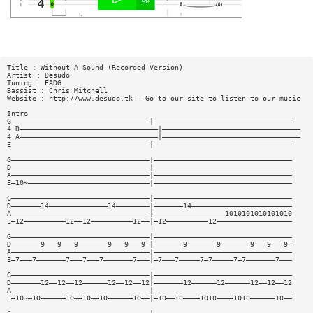
Title : Without A Sound (Recorded Version)
Artist : Desudo
Tuning : EADG
Bassist : Chris Mitchell
Website : http://www.desudo.tk — Go to our site to listen to our music
Intro
G—————————————————————————————————|—————————————————————————————————
4 D—————————————————————————————————|—————————————————————————————————
4 A—————————————————————————————————|—————————————————————————————————
E—————————————————————————————————|—————————————————————————————————
G—————————————————————————————————|—————————————————————————————————
D—————————————————————————————————|—————————————————————————————————
A—————————————————————————————————|—————————————————————————————————
E—10~—————————————————————————————|—————————————————————————————————
G—————————————————————————————————|—————————————————————————————————
D———————14——————————————14————————|———————14————————————————————————
A—————————————————————————————————|—————————————————1010101010101010
E—12——————————12——12——————————12——|—12——————————12——————————————————
G—————————————————————————————————|—————————————————————————————————
D———————9———9———9———————9———9———9—|———————9———————9———————9———9———9—
A—————————————————————————————————|—————————————————————————————————
E—7———7———————7———7———7———————7———|—7———7—————7—7—————7—7———————7———
G—————————————————————————————————|—————————————————————————————————
D———————12——12——12——————12——12——12|———————12——————12——————12——12——12
A—————————————————————————————————|—————————————————————————————————
E—10~—10——————10——10——10——————10——|—10——10————1010————1010——————10——