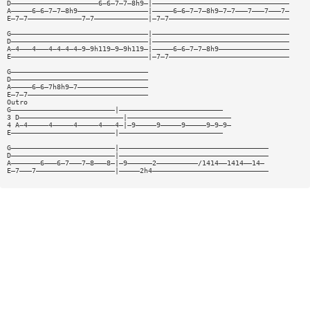
D—————————————————————6—6—7—7—8h9—|—————————————————————————————————
A—————6—6—7—7—8h9—————————————————|—————6—6—7—7—8h9—7—7———7———7———7—
E—7—7—————————————7—7—————————————|—7—7—————————————————————————————
G—————————————————————————————————|—————————————————————————————————
D—————————————————————————————————|—————————————————————————————————
A—4———4———4—4—4—4—9—9h119—9—9h119—|—————6—6—7—7—8h9—————————————————
E—————————————————————————————————|—7—7—————————————————————————————
G—————————————————————————————————
D—————————————————————————————————
A—————6—6—7h8h9—7—————————————————
E—7—7—————————————————————————————
Outro
G—————————————————————————|—————————————————————————
3 D—————————————————————————|—————————————————————————
4 A—4—————4—————4—————4———4—|—9—————9—————9—————9—9—9—
E—————————————————————————|—————————————————————————
G—————————————————————————|————————————————————————————————————
D—————————————————————————|————————————————————————————————————
A———————6———6—7———7—8———8—|—9——————2——————————/1414——1414——14—
E—7———7———————————————————|—————2h4————————————————————————————