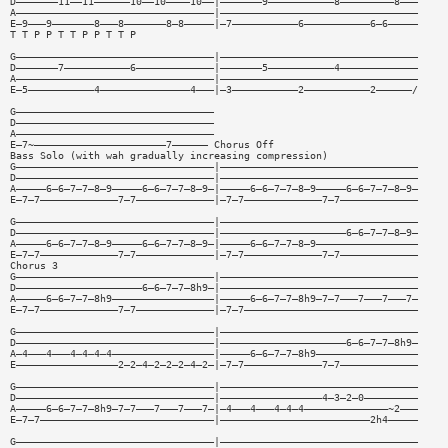
D———————11——11——————10——10————10——|———————9———————————8—————————8———
A—————————————————————————————————|—————————————————————————————————
E—9———9———————8———8———————8—8—————|—7———————————6———————————6—6—————
T T P P T T P P T T P
G—————————————————————————————————|—————————————————————————————————
D———————7———————————6—————————————|———————5———————————4—————————————
A—————————————————————————————————|—————————————————————————————————
E—5———————————4———————————————4———|—3———————————2———————————2——————/
G—————————————————————————————————
D—————————————————————————————————
A—————————————————————————————————
E—7~——————————————————————7—————— Chorus Off
Bass Solo (with wah gradually increasing compression)
G—————————————————————————————————|—————————————————————————————————
D—————————————————————————————————|—————————————————————————————————
A—————6—6—7—7—8—9—————6—6—7—7—8—9—|—————6—6—7—7—8—9—————6—6—7—7—8—9—
E—7—7—————————————7—7—————————————|—7—7—————————————7—7—————————————
G—————————————————————————————————|—————————————————————————————————
D—————————————————————————————————|—————————————————————6—6—7—7—8—9—
A—————6—6—7—7—8—9—————6—6—7—7—8—9—|—————6—6—7—7—8—9—————————————————
E—7—7—————————————7—7—————————————|—7—7—————————————7—7—————————————
Chorus 3
G—————————————————————————————————|—————————————————————————————————
D—————————————————————6—6—7—7—8h9—|—————————————————————————————————
A—————6—6—7—7—8h9—————————————————|—————6—6—7—7—8h9—7—7———7———7———7—
E—7—7—————————————7—7—————————————|—7—7—————————————————————————————
G—————————————————————————————————|—————————————————————————————————
D—————————————————————————————————|—————————————————————6—6—7—7—8h9—
A—4———4———4—4—4—4—————————————————|—————6—6—7—7—8h9—————————————————
E—————————————————2—2—4—2—2—2—4—2—|—7—7—————————————7—7—————————————
G—————————————————————————————————|—————————————————————————————————
D—————————————————————————————————|—————————————————4—3—2—0—————————
A—————6—6—7—7—8h9—7—7———7———7———7—|—4———4———4—4—4——————————————~2———
E—7—7—————————————————————————————|—————————————————————————2h4—————
G—————————————————————————————————|—————————————————————————————————