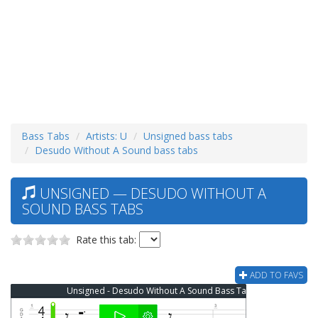
Bass Tabs
Artists: U
Unsigned bass tabs
Desudo Without A Sound bass tabs
UNSIGNED — DESUDO WITHOUT A
SOUND BASS TABS
Rate this tab:
ADD TO FAVS
Unsigned - Desudo Without A Sound Bass Tab