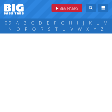
BEGINNERS
0-9
A
B
C
D
E
F
G
H
I
J
K
L
M
N
O
P
Q
R
S
T
U
V
W
X
Y
Z