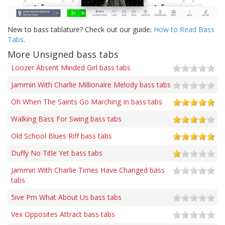
New to bass tablature? Check out our guide:
How to Read Bass
Tabs
.
More Unsigned bass tabs
Loozer Absent Minded Girl bass tabs
Jammin With Charlie Millionaire Melody bass tabs
Oh When The Saints Go Marching In bass tabs
Walking Bass For Swing bass tabs
Old School Blues Riff bass tabs
Duffy No Title Yet bass tabs
Jammin With Charlie Times Have Changed bass
tabs
5ive Pm What About Us bass tabs
Vex Opposites Attract bass tabs