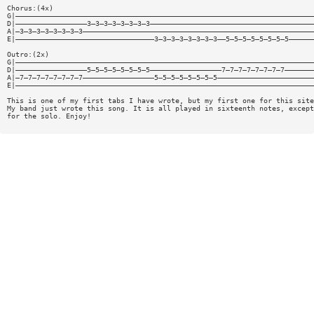
Chorus:(4x)
G|———————————————————————————————————————————————————————————————————————
D|—————————————————3—3—3—3—3—3—3—3———————————————————————————————————————
A|—3—3—3—3—3—3—3—3———————————————————————————————————————————————————————
E|—————————————————————————————————3—3—3—3—3—3—3—3——5—5—5—5—5—5—5—5——————
Outro:(2x)
G|———————————————————————————————————————————————————————————————————————
D|—————————————————5—5—5—5—5—5—5—5—————————————————7—7—7—7—7—7—7—7———————
A|—7—7—7—7—7—7—7—7—————————————————5—5—5—5—5—5—5—5———————————————————————
E|———————————————————————————————————————————————————————————————————————
This is one of my first tabs I have wrote, but my first one for this site
My band just wrote this song. It is all played in sixteenth notes, except
for the solo. Enjoy!