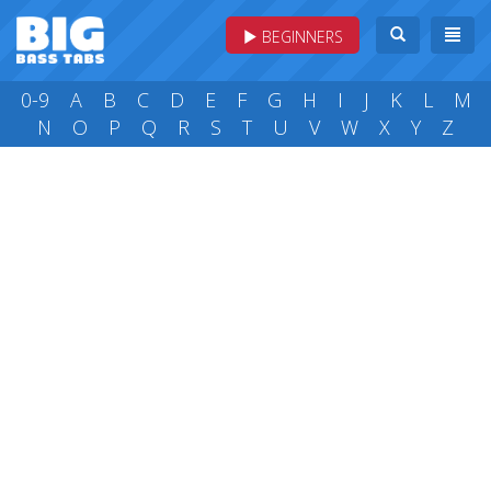
BEGINNERS
0-9
A
B
C
D
E
F
G
H
I
J
K
L
M
N
O
P
Q
R
S
T
U
V
W
X
Y
Z